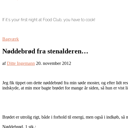
If it's your first night at Food Club, you have to cook!
Bagværk
Nøddebrød fra stenalderen…
af
Ditte Ingemann
20. november 2012
Jeg fik tippet om dette nøddebrød fra min søde moster, og efter lidt re
indskyde, at min mor bagte brødet for mange år siden, så hun er vist lid
Brødet er utrolig rigt, både i forhold til energi, men også i indkøb, så
Nøddebrød, 1 stk.: