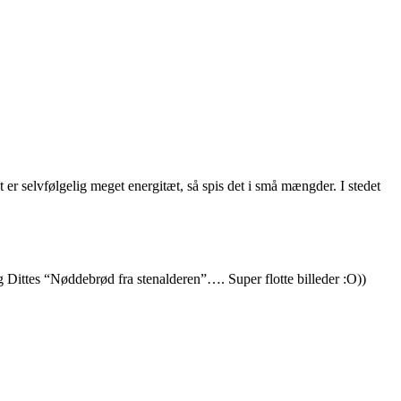
 er selvfølgelig meget energitæt, så spis det i små mængder. I stedet
ig Dittes “Nøddebrød fra stenalderen”…. Super flotte billeder :O))