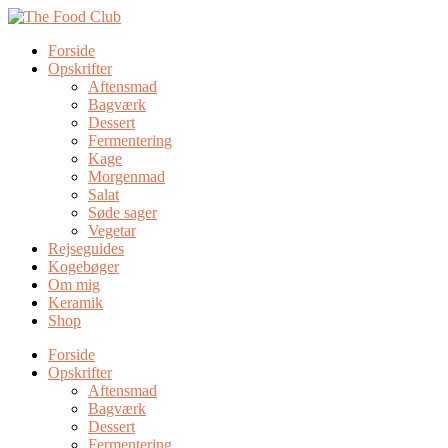
Forside
Opskrifter
Aftensmad
Bagværk
Dessert
Fermentering
Kage
Morgenmad
Salat
Søde sager
Vegetar
Rejseguides
Kogebøger
Om mig
Keramik
Shop
Forside
Opskrifter
Aftensmad
Bagværk
Dessert
Fermentering