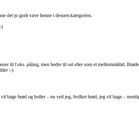
ne det jo godt være henne i dessert-kategorien.
:)
er til f.eks. pålæg, men bedre til ost eller som et mellemmåltid. Brødet
dder :-)
g vil bage brød og boller – nu ved jeg, hvilket brød, jeg vil bage – neml