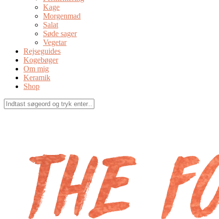
Kage
Morgenmad
Salat
Søde sager
Vegetar
Rejseguides
Kogebøger
Om mig
Keramik
Shop