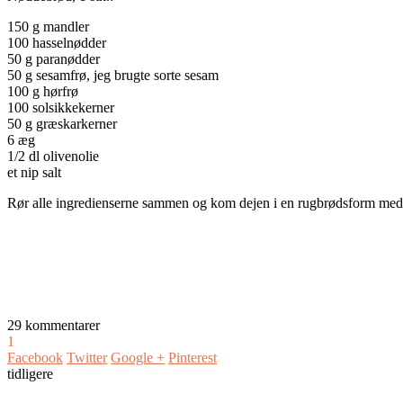
150 g mandler
100 hasselnødder
50 g paranødder
50 g sesamfrø, jeg brugte sorte sesam
100 g hørfrø
100 solsikkekerner
50 g græskarkerner
6 æg
1/2 dl olivenolie
et nip salt
Rør alle ingredienserne sammen og kom dejen i en rugbrødsform med ba
29 kommentarer
1
Facebook
Twitter
Google +
Pinterest
tidligere