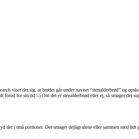
search viser det sig, at brødet går under navnet “stenalderbrød” og opsk
t forud for sin tid :-) Om det er stenalderbrød eller ej, så smager det sup
 nyd det i små portioner. Det smager dejligt alene eller sammen med lidt 