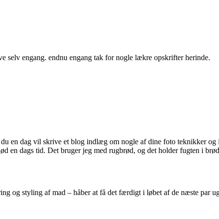
lave selv engang. endnu engang tak for nogle lækre opskrifter herinde.
ke du en dag vil skrive et blog indlæg om nogle af dine foto teknikker og
 blød en dags tid. Det bruger jeg med rugbrød, og det holder fugten i brø
ing og styling af mad – håber at få det færdigt i løbet af de næste par ug