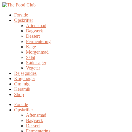
Forside
Opskrifter
Aftensmad
Bagværk
Dessert
Fermentering
Kage
Morgenmad
Salat
Søde sager
Vegetar
Rejseguides
Kogebøger
Om mig
Keramik
Shop
Forside
Opskrifter
Aftensmad
Bagværk
Dessert
Fermentering