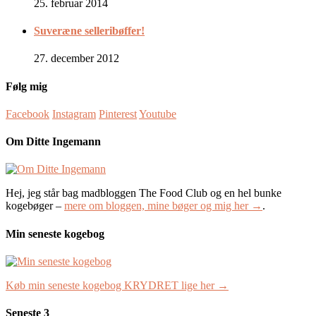
25. februar 2014
Suveræne selleribøffer!
27. december 2012
Følg mig
Facebook
Instagram
Pinterest
Youtube
Om Ditte Ingemann
Hej, jeg står bag madbloggen The Food Club og en hel bunke
kogebøger –
mere om bloggen, mine bøger og mig her →
.
Min seneste kogebog
Køb min seneste kogebog KRYDRET lige her →
Seneste 3