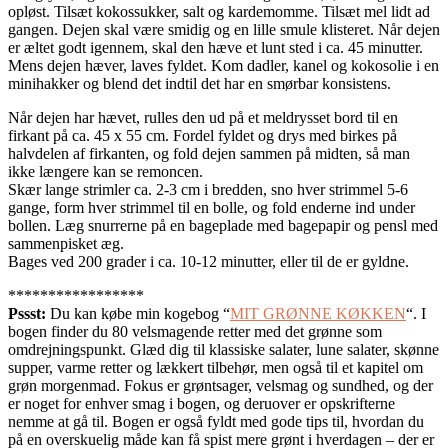
opløst. Tilsæt kokossukker, salt og kardemomme. Tilsæt mel lidt ad
gangen. Dejen skal være smidig og en lille smule klisteret. Når dejen
er æltet godt igennem, skal den hæve et lunt sted i ca. 45 minutter.
Mens dejen hæver, laves fyldet. Kom dadler, kanel og kokosolie i en
minihakker og blend det indtil det har en smørbar konsistens.
Når dejen har hævet, rulles den ud på et meldrysset bord til en
firkant på ca. 45 x 55 cm. Fordel fyldet og drys med birkes på
halvdelen af firkanten, og fold dejen sammen på midten, så man
ikke længere kan se remoncen.
Skær lange strimler ca. 2-3 cm i bredden, sno hver strimmel 5-6
gange, form hver strimmel til en bolle, og fold enderne ind under
bollen. Læg snurrerne på en bageplade med bagepapir og pensl med
sammenpisket æg.
Bages ved 200 grader i ca. 10-12 minutter, eller til de er gyldne.
*****************
Pssst:
Du kan købe min kogebog “
MIT GRØNNE KØKKEN
“. I
bogen finder du 80 velsmagende retter med det grønne som
omdrejningspunkt. Glæd dig til klassiske salater, lune salater, skønne
supper, varme retter og lækkert tilbehør, men også til et kapitel om
grøn morgenmad. Fokus er grøntsager, velsmag og sundhed, og der
er noget for enhver smag i bogen, og deruover er opskrifterne
nemme at gå til. Bogen er også fyldt med gode tips til, hvordan du
på en overskuelig måde kan få spist mere grønt i hverdagen – der er