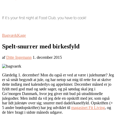
If it's your first night at Food Club, you have to cook!
Bagværk
Kage
Spelt-snurrer med birkesfyld
af
Ditte Ingemann
1. december 2015
Glædelig 1. december! Mon du også er ved at være i julehumør? Jeg
er så småt begyndt at jule, og har netop sat mig til rette for at skrive
dette indlæg med kalenderlys og appelsiner. December måned er jo
fyldt med god mad og søde sager, og på søndag skal jeg i
Go’morgen Danmark, hvor jeg giver mit bud på utraditionelle
julegodter. Men indtil da vil jeg dele en opskrift med jer, som også
har lidt julestøv over sig; snurrer med dadel/kanelfyld. Opskriften (+
5 andre brødopskrifter) har jeg udviklet til
magasinet Fit Living
, og
de blev bragt i sidste måneds udgave.