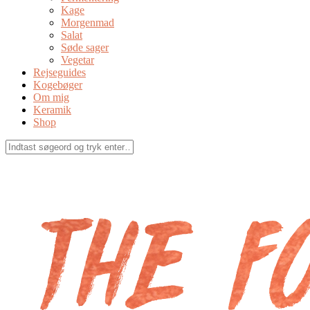
Kage
Morgenmad
Salat
Søde sager
Vegetar
Rejseguides
Kogebøger
Om mig
Keramik
Shop