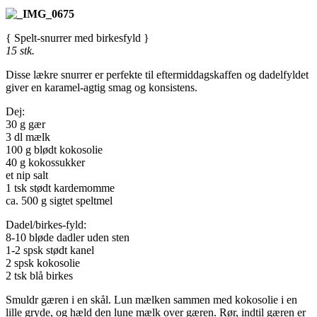
{ Spelt-snurrer med birkesfyld }
15 stk.
Disse lækre snurrer er perfekte til eftermiddagskaffen og dadelfyldet
giver en karamel-agtig smag og konsistens.
Dej:
30 g gær
3 dl mælk
100 g blødt kokosolie
40 g kokossukker
et nip salt
1 tsk stødt kardemomme
ca. 500 g sigtet speltmel
Dadel/birkes-fyld:
8-10 bløde dadler uden sten
1-2 spsk stødt kanel
2 spsk kokosolie
2 tsk blå birkes
Smuldr gæren i en skål. Lun mælken sammen med kokosolie i en
lille gryde, og hæld den lune mælk over gæren. Rør, indtil gæren er