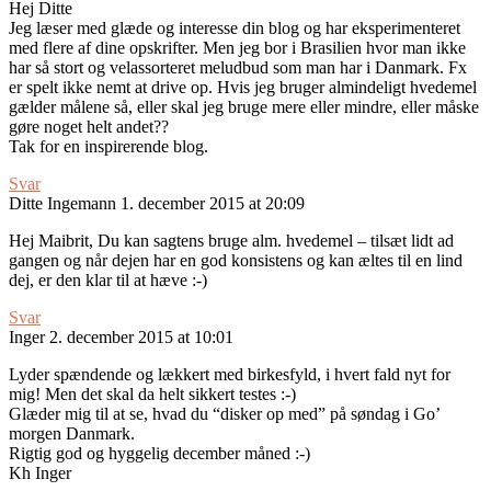
Hej Ditte
Jeg læser med glæde og interesse din blog og har eksperimenteret
med flere af dine opskrifter. Men jeg bor i Brasilien hvor man ikke
har så stort og velassorteret meludbud som man har i Danmark. Fx
er spelt ikke nemt at drive op. Hvis jeg bruger almindeligt hvedemel
gælder målene så, eller skal jeg bruge mere eller mindre, eller måske
gøre noget helt andet??
Tak for en inspirerende blog.
Svar
Ditte Ingemann
1. december 2015 at 20:09
Hej Maibrit, Du kan sagtens bruge alm. hvedemel – tilsæt lidt ad
gangen og når dejen har en god konsistens og kan æltes til en lind
dej, er den klar til at hæve :-)
Svar
Inger
2. december 2015 at 10:01
Lyder spændende og lækkert med birkesfyld, i hvert fald nyt for
mig! Men det skal da helt sikkert testes :-)
Glæder mig til at se, hvad du “disker op med” på søndag i Go’
morgen Danmark.
Rigtig god og hyggelig december måned :-)
Kh Inger