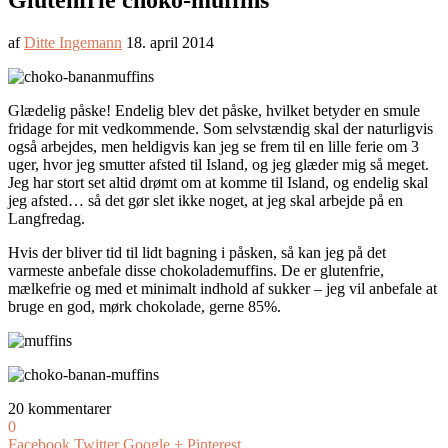
Glutenfrie choko-muffins
af
Ditte Ingemann
18. april 2014
Glædelig påske! Endelig blev det påske, hvilket betyder en smule
fridage for mit vedkommende. Som selvstændig skal der naturligvis
også arbejdes, men heldigvis kan jeg se frem til en lille ferie om 3
uger, hvor jeg smutter afsted til Island, og jeg glæder mig så meget.
Jeg har stort set altid drømt om at komme til Island, og endelig skal
jeg afsted… så det gør slet ikke noget, at jeg skal arbejde på en
Langfredag.
Hvis der bliver tid til lidt bagning i påsken, så kan jeg på det
varmeste anbefale disse chokolademuffins. De er glutenfrie,
mælkefrie og med et minimalt indhold af sukker – jeg vil anbefale at
bruge en god, mørk chokolade, gerne 85%.
20 kommentarer
0
Facebook
Twitter
Google +
Pinterest