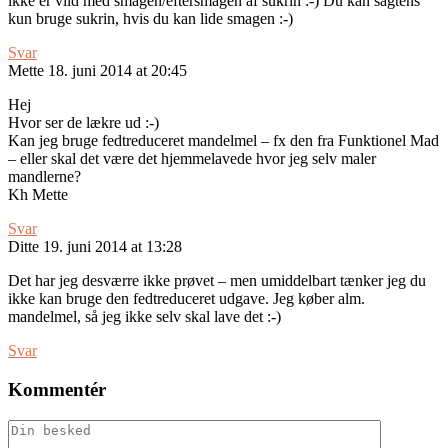
ikke er vild med smagen/eftersmagen af sukrin :-) Du kan sagtens
kun bruge sukrin, hvis du kan lide smagen :-)
Svar
Mette
18. juni 2014 at 20:45
Hej
Hvor ser de lækre ud :-)
Kan jeg bruge fedtreduceret mandelmel – fx den fra Funktionel Mad
– eller skal det være det hjemmelavede hvor jeg selv maler
mandlerne?
Kh Mette
Svar
Ditte
19. juni 2014 at 13:28
Det har jeg desværre ikke prøvet – men umiddelbart tænker jeg du
ikke kan bruge den fedtreduceret udgave. Jeg køber alm.
mandelmel, så jeg ikke selv skal lave det :-)
Svar
Kommentér