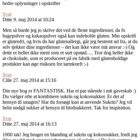
bedre oplysninger i opskrifter
Svar
Ditte
9. maj 2014 at 10:24
Men så burde jeg jo skrive det ved de fleste ingredienser, da fx
bagepulver og kakaopulver også kan indeholde gluten. Min opskrift
er glutenfri, og hvis du har glutenallergi, går jeg bestemt ud fra, at du
selv tjekker dine ingredienser – det kan ikke være mit ansvar :-) Og
dette er heller ikke ment som et surt opstød…. Tror dog heller ikke
at chokolade, som er produceret på en fabrik med glutenholdige
produkter kan øge risikoen for tarmkræft :-)
Svar
Cille
27. maj 2014 at 15:16
Din nye bog er FANTASTISK. Har et par stående i mit gaveskab :)
Du vælger ofte at kombinere sukrin og kokossukker. Er det af
hensyn til smagen? Har du forsøgt kun at anvende Sukrin? Jeg vil
helst undgå sukker af hensyn til blodsukkeret. Tak for inspiration.
Svar
Ditte
27. maj 2014 at 16:13
1000 tak! Jeg bruger en blanding af sukrin og kokossukker, fordi jeg