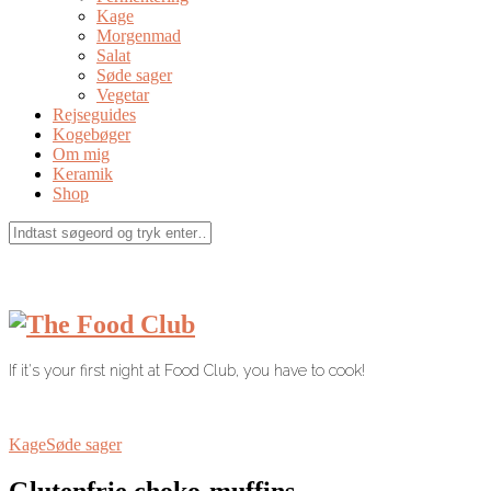
Kage
Morgenmad
Salat
Søde sager
Vegetar
Rejseguides
Kogebøger
Om mig
Keramik
Shop
If it's your first night at Food Club, you have to cook!
Kage
Søde sager