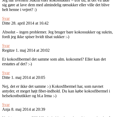
Jeg har hverken Sukrin eller kokossukker – tror du, at det vil lade
sig gøre at lave dem med almindelig rørsukker eller ville det blive
helt henne i vejret? :)
Svar
Ditte
28. april 2014 at 16:42
Absolut – ingen problemer. Jeg bruger bare kokossukker og sukrin,
fordi jeg ikke spiser hvidt tilsat sukker :-)
Svar
Regitze
1. maj 2014 at 20:02
Er kokosfibermel det samme som alm. kokosmel? Eller kan det
erstattes af det? :-)
Svar
Ditte
1. maj 2014 at 20:05
Nej, det er ikke det samme :-) Kokosfibermel har, som navnet
antyder, et meget højt fiber-indhold. Du kan købe kokosfibermel i
helsekostbutikker og bl.a Irma :-)
Svar
Anja
8. maj 2014 at 20:39