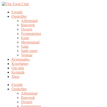
Forside
Opskrifter
Aftensmad
Bagværk
Dessert
Fermentering
Kage
Morgenmad
Salat
Søde sager
Vegetar
Rejseguides
Kogebøger
Om mig
Keramik
Shop
Forside
Opskrifter
Aftensmad
Bagværk
Dessert
Fermentering