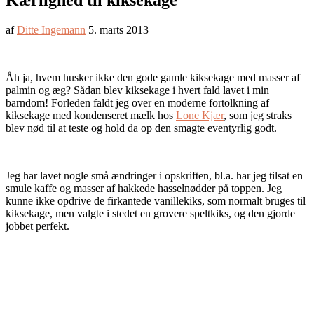
Kærlighed til kiksekage
af
Ditte Ingemann
5. marts 2013
Åh ja, hvem husker ikke den gode gamle kiksekage med masser af
palmin og æg? Sådan blev kiksekage i hvert fald lavet i min
barndom! Forleden faldt jeg over en moderne fortolkning af
kiksekage med kondenseret mælk hos
Lone Kjær
, som jeg straks
blev nød til at teste og hold da op den smagte eventyrlig godt.
Jeg har lavet nogle små ændringer i opskriften, bl.a. har jeg tilsat en
smule kaffe og masser af hakkede hasselnødder på toppen. Jeg
kunne ikke opdrive de firkantede vanillekiks, som normalt bruges til
kiksekage, men valgte i stedet en grovere speltkiks, og den gjorde
jobbet perfekt.