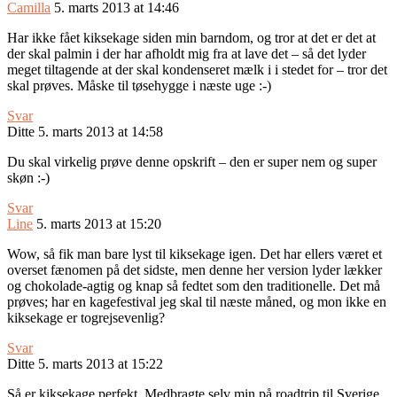
Camilla
5. marts 2013 at 14:46
Har ikke fået kiksekage siden min barndom, og tror at det er det at
der skal palmin i der har afholdt mig fra at lave det – så det lyder
meget tiltagende at der skal kondenseret mælk i i stedet for – tror det
skal prøves. Måske til tøsehygge i næste uge :-)
Svar
Ditte
5. marts 2013 at 14:58
Du skal virkelig prøve denne opskrift – den er super nem og super
skøn :-)
Svar
Line
5. marts 2013 at 15:20
Wow, så fik man bare lyst til kiksekage igen. Det har ellers været et
overset fænomen på det sidste, men denne her version lyder lækker
og chokolade-agtig og knap så fedtet som den traditionelle. Det må
prøves; har en kagefestival jeg skal til næste måned, og mon ikke en
kiksekage er togrejsevenlig?
Svar
Ditte
5. marts 2013 at 15:22
Så er kiksekage perfekt. Medbragte selv min på roadtrip til Sverige