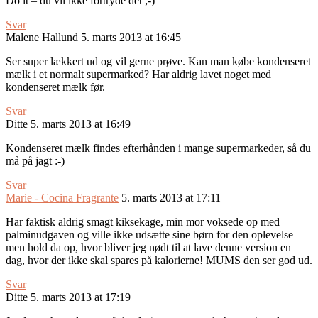
Do it – du vil ikke fortryde det ;-)
Svar
Malene Hallund
5. marts 2013 at 16:45
Ser super lækkert ud og vil gerne prøve. Kan man købe kondenseret
mælk i et normalt supermarked? Har aldrig lavet noget med
kondenseret mælk før.
Svar
Ditte
5. marts 2013 at 16:49
Kondenseret mælk findes efterhånden i mange supermarkeder, så du
må på jagt :-)
Svar
Marie - Cocina Fragrante
5. marts 2013 at 17:11
Har faktisk aldrig smagt kiksekage, min mor voksede op med
palminudgaven og ville ikke udsætte sine børn for den oplevelse –
men hold da op, hvor bliver jeg nødt til at lave denne version en
dag, hvor der ikke skal spares på kalorierne! MUMS den ser god ud.
Svar
Ditte
5. marts 2013 at 17:19