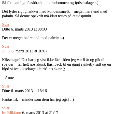
Så fik man lige flashback til barndommen og fødselsdage :-)
Det lyder rigtig lækker med kondensmælk – meget mere end med
palmin. Så denne opskrift må klart testes på et tidspunkt
Svar
Ditte
6. marts 2013 at 08:03
Det er meget bedre end med palmin :-)
Svar
A+K
6. marts 2013 at 10:07
Kiksekage! Det har jeg vist ikke fået siden jeg var 8 år og gik til
spejder – får helt nostalgisk flashback til en gang rynkeby-saft og en
blød skive kiksekage i lejrbålets skær (;
– Anne
Svar
Ditte
6. marts 2013 at 18:16
Fantastisk – minder som dem har jeg også ;-)
Svar
by Blikfang
6. marts 2013 at 21:17