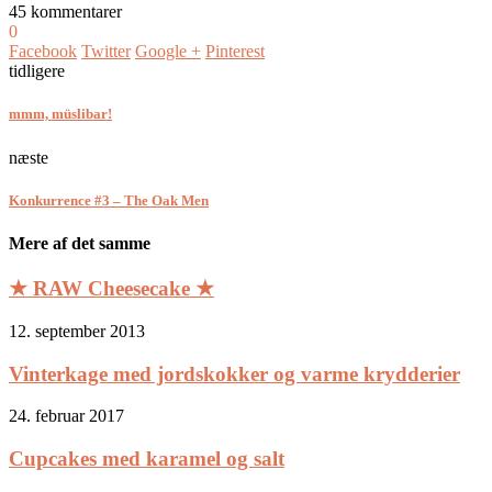
45 kommentarer
0
Facebook
Twitter
Google +
Pinterest
tidligere
mmm, müslibar!
næste
Konkurrence #3 – The Oak Men
Mere af det samme
★ RAW Cheesecake ★
12. september 2013
Vinterkage med jordskokker og varme krydderier
24. februar 2017
Cupcakes med karamel og salt