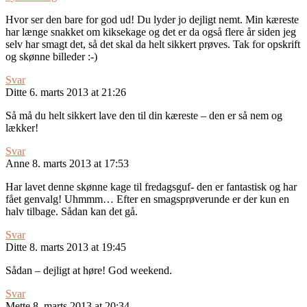
Hvor ser den bare for god ud! Du lyder jo dejligt nemt. Min kæreste
har længe snakket om kiksekage og det er da også flere år siden jeg
selv har smagt det, så det skal da helt sikkert prøves. Tak for opskrift
og skønne billeder :-)
Svar
Ditte
6. marts 2013 at 21:26
Så må du helt sikkert lave den til din kæreste – den er så nem og
lækker!
Svar
Anne
8. marts 2013 at 17:53
Har lavet denne skønne kage til fredagsguf- den er fantastisk og har
fået genvalg! Uhmmm… Efter en smagsprøverunde er der kun en
halv tilbage. Sådan kan det gå.
Svar
Ditte
8. marts 2013 at 19:45
Sådan – dejligt at høre! God weekend.
Svar
Mette
8. marts 2013 at 20:34