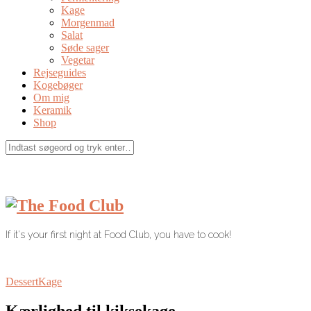
Kage
Morgenmad
Salat
Søde sager
Vegetar
Rejseguides
Kogebøger
Om mig
Keramik
Shop
If it's your first night at Food Club, you have to cook!
Dessert
Kage