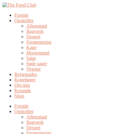
Forside
Opskrifter
Aftensmad
Bagværk
Dessert
Fermentering
Kage
Morgenmad
Salat
Søde sager
Vegetar
Rejseguides
Kogebøger
Om mig
Keramik
Shop
Forside
Opskrifter
Aftensmad
Bagværk
Dessert
Fermentering