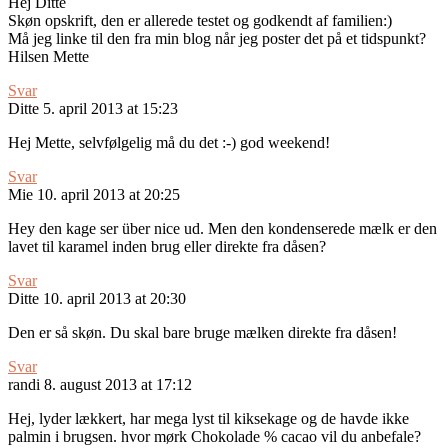
Hej Ditte
Skøn opskrift, den er allerede testet og godkendt af familien:)
Må jeg linke til den fra min blog når jeg poster det på et tidspunkt?
Hilsen Mette
Svar
Ditte
5. april 2013 at 15:23
Hej Mette, selvfølgelig må du det :-) god weekend!
Svar
Mie
10. april 2013 at 20:25
Hey den kage ser über nice ud. Men den kondenserede mælk er den
lavet til karamel inden brug eller direkte fra dåsen?
Svar
Ditte
10. april 2013 at 20:30
Den er så skøn. Du skal bare bruge mælken direkte fra dåsen!
Svar
randi
8. august 2013 at 17:12
Hej, lyder lækkert, har mega lyst til kiksekage og de havde ikke
palmin i brugsen. hvor mørk Chokolade % cacao vil du anbefale?