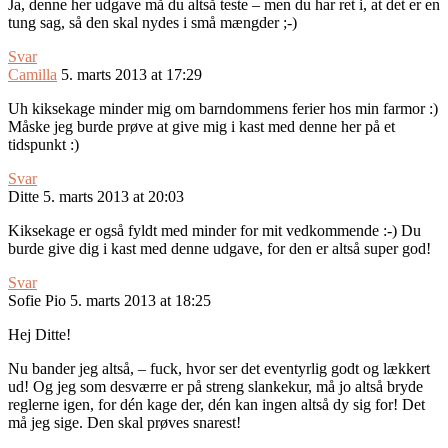
Ja, denne her udgave må du altså teste – men du har ret i, at det er en
tung sag, så den skal nydes i små mængder ;-)
Svar
Camilla
5. marts 2013 at 17:29
Uh kiksekage minder mig om barndommens ferier hos min farmor :)
Måske jeg burde prøve at give mig i kast med denne her på et
tidspunkt :)
Svar
Ditte
5. marts 2013 at 20:03
Kiksekage er også fyldt med minder for mit vedkommende :-) Du
burde give dig i kast med denne udgave, for den er altså super god!
Svar
Sofie Pio
5. marts 2013 at 18:25
Hej Ditte!
Nu bander jeg altså, – fuck, hvor ser det eventyrlig godt og lækkert
ud! Og jeg som desværre er på streng slankekur, må jo altså bryde
reglerne igen, for dén kage der, dén kan ingen altså dy sig for! Det
må jeg sige. Den skal prøves snarest!