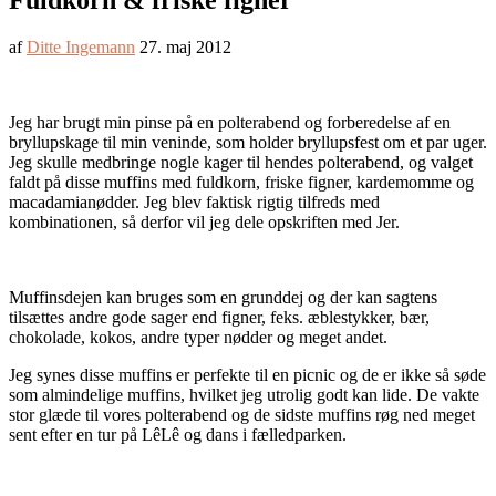
Fuldkorn & friske figner
af
Ditte Ingemann
27. maj 2012
Jeg har brugt min pinse på en polterabend og forberedelse af en
bryllupskage til min veninde, som holder bryllupsfest om et par uger.
Jeg skulle medbringe nogle kager til hendes polterabend, og valget
faldt på disse muffins med fuldkorn, friske figner, kardemomme og
macadamianødder. Jeg blev faktisk rigtig tilfreds med
kombinationen, så derfor vil jeg dele opskriften med Jer.
Muffinsdejen kan bruges som en grunddej og der kan sagtens
tilsættes andre gode sager end figner, feks. æblestykker, bær,
chokolade, kokos, andre typer nødder og meget andet.
Jeg synes disse muffins er perfekte til en picnic og de er ikke så søde
som almindelige muffins, hvilket jeg utrolig godt kan lide. De vakte
stor glæde til vores polterabend og de sidste muffins røg ned meget
sent efter en tur på LêLê og dans i fælledparken.