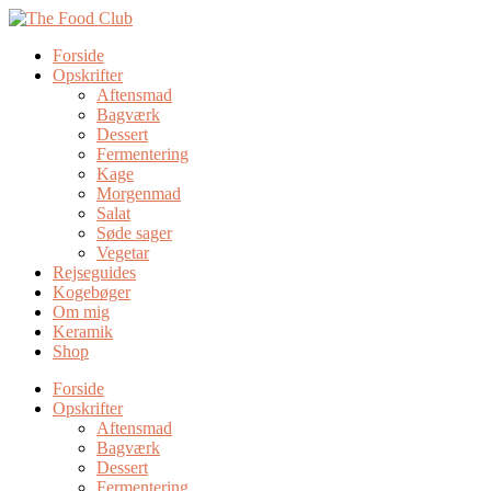
Forside
Opskrifter
Aftensmad
Bagværk
Dessert
Fermentering
Kage
Morgenmad
Salat
Søde sager
Vegetar
Rejseguides
Kogebøger
Om mig
Keramik
Shop
Forside
Opskrifter
Aftensmad
Bagværk
Dessert
Fermentering