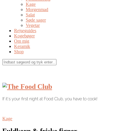
Kage
Morgenmad
Salat
Søde sager
Vegetar
Rejseguides
Kogebøger
Om mig
Keramik
Shop
If it's your first night at Food Club, you have to cook!
Kage