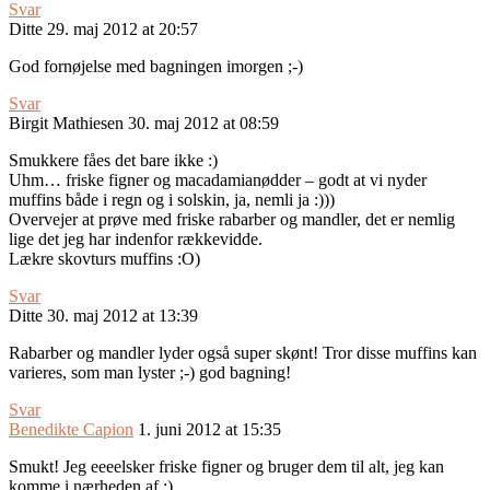
Svar
Ditte
29. maj 2012 at 20:57
God fornøjelse med bagningen imorgen ;-)
Svar
Birgit Mathiesen
30. maj 2012 at 08:59
Smukkere fåes det bare ikke :)
Uhm… friske figner og macadamianødder – godt at vi nyder
muffins både i regn og i solskin, ja, nemli ja :)))
Overvejer at prøve med friske rabarber og mandler, det er nemlig
lige det jeg har indenfor rækkevidde.
Lækre skovturs muffins :O)
Svar
Ditte
30. maj 2012 at 13:39
Rabarber og mandler lyder også super skønt! Tror disse muffins kan
varieres, som man lyster ;-) god bagning!
Svar
Benedikte Capion
1. juni 2012 at 15:35
Smukt! Jeg eeeelsker friske figner og bruger dem til alt, jeg kan
komme i nærheden af :)