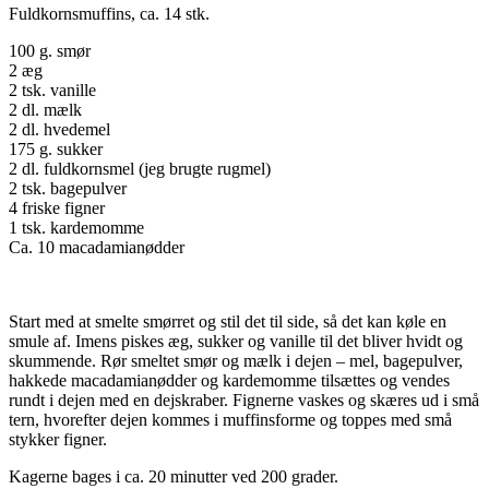
Fuldkornsmuffins, ca. 14 stk.
100 g. smør
2 æg
2 tsk. vanille
2 dl. mælk
2 dl. hvedemel
175 g. sukker
2 dl. fuldkornsmel (jeg brugte rugmel)
2 tsk. bagepulver
4 friske figner
1 tsk. kardemomme
Ca. 10 macadamianødder
Start med at smelte smørret og stil det til side, så det kan køle en
smule af. Imens piskes æg, sukker og vanille til det bliver hvidt og
skummende. Rør smeltet smør og mælk i dejen – mel, bagepulver,
hakkede macadamianødder og kardemomme tilsættes og vendes
rundt i dejen med en dejskraber. Fignerne vaskes og skæres ud i små
tern, hvorefter dejen kommes i muffinsforme og toppes med små
stykker figner.
Kagerne bages i ca. 20 minutter ved 200 grader.