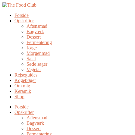
Forside
Opskrifter
Aftensmad
Bagværk
Dessert
Fermentering
Kage
Morgenmad
Salat
Søde sager
Vegetar
Rejseguides
Kogebøger
Om mig
Keramik
Shop
Forside
Opskrifter
Aftensmad
Bagværk
Dessert
Fermentering