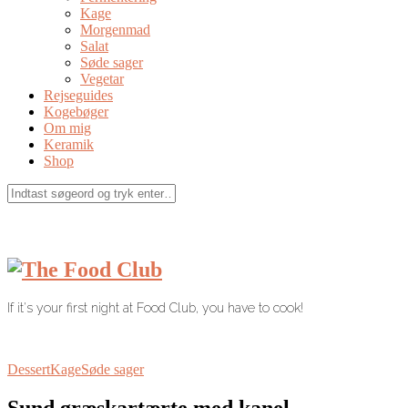
Kage
Morgenmad
Salat
Søde sager
Vegetar
Rejseguides
Kogebøger
Om mig
Keramik
Shop
If it's your first night at Food Club, you have to cook!
Dessert
Kage
Søde sager