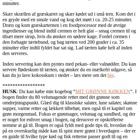
minutter.
Skær skrællen af græskarret og skær kødet ud i små tern. Kom det i
en gryde med en smule vand og kog det mørt i ca. 20-25 minutter.
Dræn og kom græskarternen i en foodprocessor med de øvrige
ingredienser og blend indtil cremen er helt glat – smag cremen til og
tilsæt mere sirup, hvis du ønsker en sødere kage. Fordel cremen i
den forbagte tærtebund, og bag tærten ved 200 grader i ca. 35
minutter eller indtil fyldet har sat sig. Lad tærten køle helt af inden
den serveres.
Inden servering kan den pyntes med pekan- eller valnødder. Du kan
servere flødeskum til tærten, og ønsker du en mælkefri udgave, så
kan du jo lave kokosskum i stedet – læs mere om det
her
.
*****************
HUSK
: Du kan købe min kogebog “
MIT GRØNNE KØKKEN
“. I
bogen finder du 80 velsmagende retter med det grønne som
omdrejningspunkt. Glæd dig til klassiske salater, lune salater, skønne
supper, varme retter og lækkert tilbehør, men også til et kapitel om
grøn morgenmad. Fokus er grøntsager, velsmag og sundhed, og der
er noget for enhver smag i bogen, og deruover er opskrifterne
nemme at gå til. Bogen er også fyldt med gode tips til, hvordan du
på en overskuelig måde kan få spist mere grønt i hverdagen – der er
en guide til hvilke type kød og fisk retterne passer godt til og en