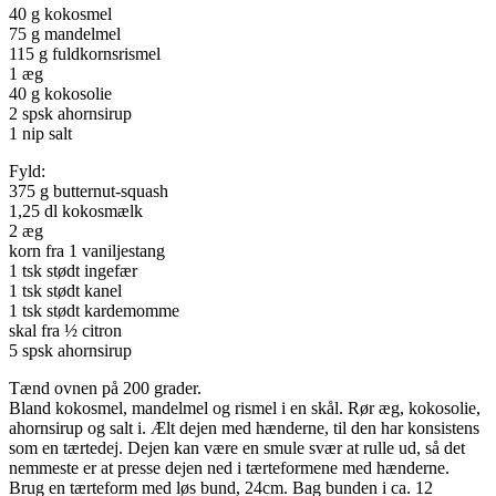
40 g kokosmel
75 g mandelmel
115 g fuldkornsrismel
1 æg
40 g kokosolie
2 spsk ahornsirup
1 nip salt
Fyld:
375 g butternut-squash
1,25 dl kokosmælk
2 æg
korn fra 1 vaniljestang
1 tsk stødt ingefær
1 tsk stødt kanel
1 tsk stødt kardemomme
skal fra ½ citron
5 spsk ahornsirup
Tænd ovnen på 200 grader.
Bland kokosmel, mandelmel og rismel i en skål. Rør æg, kokosolie,
ahornsirup og salt i. Ælt dejen med hænderne, til den har konsistens
som en tærtedej. Dejen kan være en smule svær at rulle ud, så det
nemmeste er at presse dejen ned i tærteformene med hænderne.
Brug en tærteform med løs bund, 24cm. Bag bunden i ca. 12