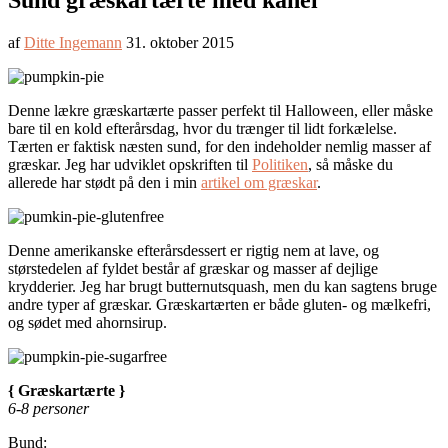
Sund græskartærte med kanel
af
Ditte Ingemann
31. oktober 2015
Denne lækre græskartærte passer perfekt til Halloween, eller måske
bare til en kold efterårsdag, hvor du trænger til lidt forkælelse.
Tærten er faktisk næsten sund, for den indeholder nemlig masser af
græskar. Jeg har udviklet opskriften til
Politiken
, så måske du
allerede har stødt på den i min
artikel om græskar
.
Denne amerikanske efterårsdessert er rigtig nem at lave, og
størstedelen af fyldet består af græskar og masser af dejlige
krydderier. Jeg har brugt butternutsquash, men du kan sagtens bruge
andre typer af græskar. Græskartærten er både gluten- og mælkefri,
og sødet med ahornsirup.
{ Græskartærte }
6-8 personer
Bund: