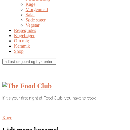
Kage
Morgenmad
Salat
Søde sager
Vegetar
Rejseguides
Kogebøger
Om mig
Keramik
Shop
If it's your first night at Food Club, you have to cook!
Kage