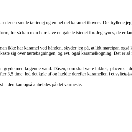
r der en smule tærtedej og en hel del karamel tilovers. Det tryllede jeg
rm, for så kan man bare lave en galette istedet for. Jeg synes, de er la
is man ikke har karamel ved hånden, skyder jeg på, at lidt marcipan også
 kaste sig over tærtebagningen, og evt. også karamelkogning. Det er så 
n gryde med kogende vand. Dåsen, som skal være lukket, placeres i det
fter 3,5 time, lod det køle af og hældte derefter karamellen i et syltetø
t – den kan også anbefales på det varmeste.