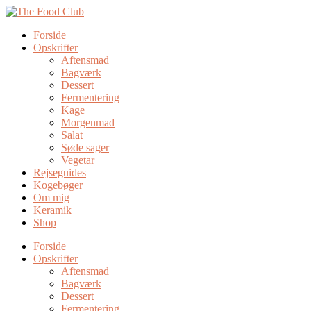
Forside
Opskrifter
Aftensmad
Bagværk
Dessert
Fermentering
Kage
Morgenmad
Salat
Søde sager
Vegetar
Rejseguides
Kogebøger
Om mig
Keramik
Shop
Forside
Opskrifter
Aftensmad
Bagværk
Dessert
Fermentering