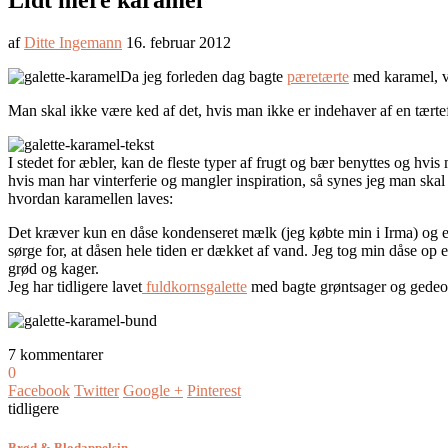
Lidt mere karamel
af
Ditte Ingemann
16. februar 2012
Da jeg forleden dag bagte
pæretærte
med karamel, va
Man skal ikke være ked af det, hvis man ikke er indehaver af en tærtefo
I stedet for æbler, kan de fleste typer af frugt og bær benyttes og hv
hvis man har vinterferie og mangler inspiration, så synes jeg man skal
hvordan karamellen laves:
Det kræver kun en dåse kondenseret mælk (jeg købte min i Irma) og e
sørge for, at dåsen hele tiden er dækket af vand. Jeg tog min dåse op e
grød og kager.
Jeg har tidligere lavet
fuldkornsgalette
med bagte grøntsager og gedeos
7 kommentarer
0
Facebook
Twitter
Google +
Pinterest
tidligere
Brød & Blodappelsin