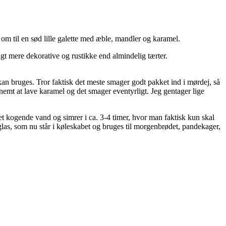
 om til en sød lille galette med æble, mandler og karamel.
ngt mere dekorative og rustikke end almindelig tærter.
 kan bruges. Tror faktisk det meste smager godt pakket ind i mørdej, så
nemt at lave karamel og det smager eventyrligt. Jeg gentager lige
 kogende vand og simrer i ca. 3-4 timer, hvor man faktisk kun skal
jsglas, som nu står i køleskabet og bruges til morgenbrødet, pandekager,