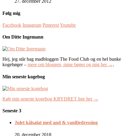
27. december 2012
Følg mig
Facebook
Instagram
Pinterest
Youtube
Om Ditte Ingemann
Hej, jeg står bag madbloggen The Food Club og en hel bunke
kogebøger –
mere om bloggen, mine bøger og mig her →
.
Min seneste kogebog
Køb min seneste kogebog KRYDRET lige her →
Seneste 3
Julet kålsalat med and & vaniljedressing
20. december 2018