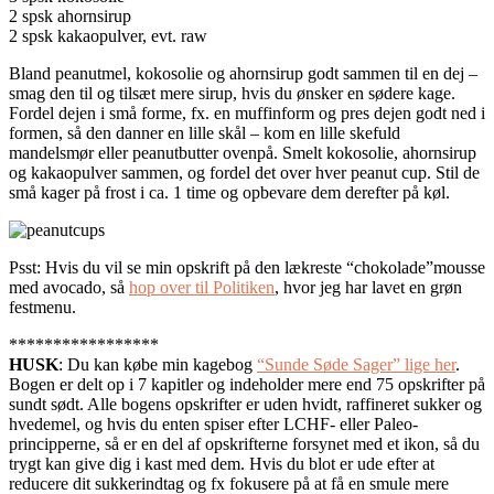
2 spsk ahornsirup
2 spsk kakaopulver, evt. raw
Bland peanutmel, kokosolie og ahornsirup godt sammen til en dej –
smag den til og tilsæt mere sirup, hvis du ønsker en sødere kage.
Fordel dejen i små forme, fx. en muffinform og pres dejen godt ned i
formen, så den danner en lille skål – kom en lille skefuld
mandelsmør eller peanutbutter ovenpå. Smelt kokosolie, ahornsirup
og kakaopulver sammen, og fordel det over hver peanut cup. Stil de
små kager på frost i ca. 1 time og opbevare dem derefter på køl.
Psst: Hvis du vil se min opskrift på den lækreste “chokolade”mousse
med avocado, så
hop over til Politiken
, hvor jeg har lavet en grøn
festmenu.
*****************
HUSK
: Du kan købe min kagebog
“Sunde Søde Sager” lige her
.
Bogen er delt op i 7 kapitler og indeholder mere end 75 opskrifter på
sundt sødt. Alle bogens opskrifter er uden hvidt, raffineret sukker og
hvedemel, og hvis du enten spiser efter LCHF- eller Paleo-
principperne, så er en del af opskrifterne forsynet med et ikon, så du
trygt kan give dig i kast med dem. Hvis du blot er ude efter at
reducere dit sukkerindtag og fx fokusere på at få en smule mere