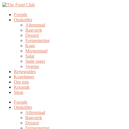
Forside
Opskrifter
Aftensmad
Bagværk
Dessert
Fermentering
Kage
Morgenmad
Salat
Søde sager
Vegetar
Rejseguides
Kogebøger
Om mig
Keramik
Shop
Forside
Opskrifter
Aftensmad
Bagværk
Dessert
Fermentering