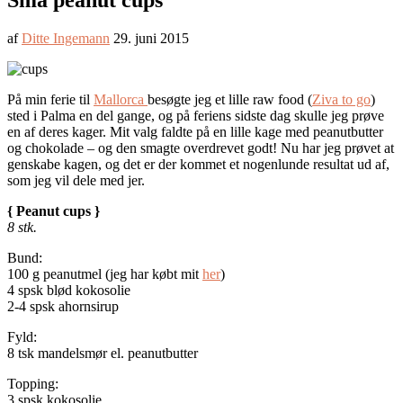
Små peanut cups
af
Ditte Ingemann
29. juni 2015
På min ferie til
Mallorca
besøgte jeg et lille raw food (
Ziva to go
)
sted i Palma en del gange, og på feriens sidste dag skulle jeg prøve
en af deres kager. Mit valg faldte på en lille kage med peanutbutter
og chokolade – og den smagte overdrevet godt! Nu har jeg prøvet at
genskabe kagen, og det er der kommet et nogenlunde resultat ud af,
som jeg vil dele med jer.
{ Peanut cups }
8 stk.
Bund:
100 g peanutmel (jeg har købt mit
her
)
4 spsk blød kokosolie
2-4 spsk ahornsirup
Fyld:
8 tsk mandelsmør el. peanutbutter
Topping:
3 spsk kokosolie