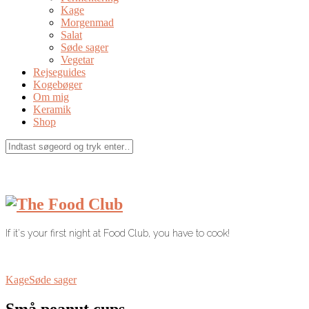
Kage
Morgenmad
Salat
Søde sager
Vegetar
Rejseguides
Kogebøger
Om mig
Keramik
Shop
If it's your first night at Food Club, you have to cook!
Kage
Søde sager