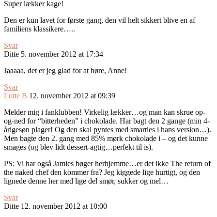
Super lækker kage!
Den er kun lavet for første gang, den vil helt sikkert blive en af
familiens klassikere…..
Svar
Ditte
5. november 2012 at 17:34
Jaaaaa, det er jeg glad for at høre, Anne!
Svar
Lotte B
12. november 2012 at 09:39
Melder mig i fanklubben! Virkelig lækker…og man kan skrue op-
og-ned for “bitterheden” i chokolade. Har bagt den 2 gange (min 4-
årigesøn plager! Og den skal pyntes med smarties i hans version…).
Men bagte den 2. gang med 85% mørk chokolade i – og det kunne
smages (og blev lidt dessert-agtig…perfekt til is).
PS: Vi har også Jamies bøger herhjemme…er det ikke The return of
the naked chef den kommer fra? Jeg kiggede lige hurtigt, og den
lignede denne her med lige del smør, sukker og mel…
Svar
Ditte
12. november 2012 at 10:00