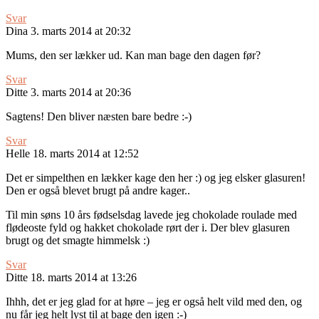
Svar
Dina
3. marts 2014 at 20:32
Mums, den ser lækker ud. Kan man bage den dagen før?
Svar
Ditte
3. marts 2014 at 20:36
Sagtens! Den bliver næsten bare bedre :-)
Svar
Helle
18. marts 2014 at 12:52
Det er simpelthen en lækker kage den her :) og jeg elsker glasuren!
Den er også blevet brugt på andre kager..
Til min søns 10 års fødselsdag lavede jeg chokolade roulade med
flødeoste fyld og hakket chokolade rørt der i. Der blev glasuren
brugt og det smagte himmelsk :)
Svar
Ditte
18. marts 2014 at 13:26
Ihhh, det er jeg glad for at høre – jeg er også helt vild med den, og
nu får jeg helt lyst til at bage den igen :-)