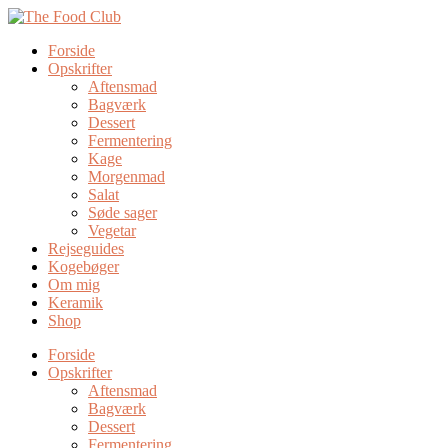
Forside
Opskrifter
Aftensmad
Bagværk
Dessert
Fermentering
Kage
Morgenmad
Salat
Søde sager
Vegetar
Rejseguides
Kogebøger
Om mig
Keramik
Shop
Forside
Opskrifter
Aftensmad
Bagværk
Dessert
Fermentering