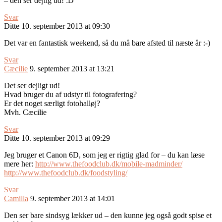
– den ser dejlig ud! :D
Svar
Ditte
10. september 2013 at 09:30
Det var en fantastisk weekend, så du må bare afsted til næste år :-)
Svar
Cæcilie
9. september 2013 at 13:21
Det ser dejligt ud!
Hvad bruger du af udstyr til fotografering?
Er det noget særligt fotohalløj?
Mvh. Cæcilie
Svar
Ditte
10. september 2013 at 09:29
Jeg bruger et Canon 6D, som jeg er rigtig glad for – du kan læse
mere her:
http://www.thefoodclub.dk/mobile-madminder/
http://www.thefoodclub.dk/foodstyling/
Svar
Camilla
9. september 2013 at 14:01
Den ser bare sindsyg lækker ud – den kunne jeg også godt spise et