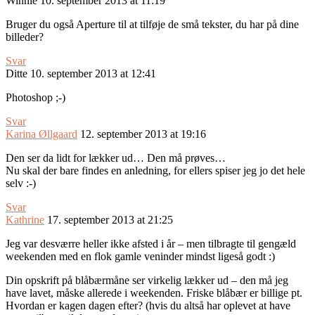
Winnie
10. september 2013 at 11:19
Bruger du også Aperture til at tilføje de små tekster, du har på dine
billeder?
Svar
Ditte
10. september 2013 at 12:41
Photoshop ;-)
Svar
Karina Øllgaard
12. september 2013 at 19:16
Den ser da lidt for lækker ud… Den må prøves…
Nu skal der bare findes en anledning, for ellers spiser jeg jo det hele
selv :-)
Svar
Kathrine
17. september 2013 at 21:25
Jeg var desværre heller ikke afsted i år – men tilbragte til gengæld
weekenden med en flok gamle veninder mindst ligeså godt :)
Din opskrift på blåbærmåne ser virkelig lækker ud – den må jeg
have lavet, måske allerede i weekenden. Friske blåbær er billige pt.
Hvordan er kagen dagen efter? (hvis du altså har oplevet at have