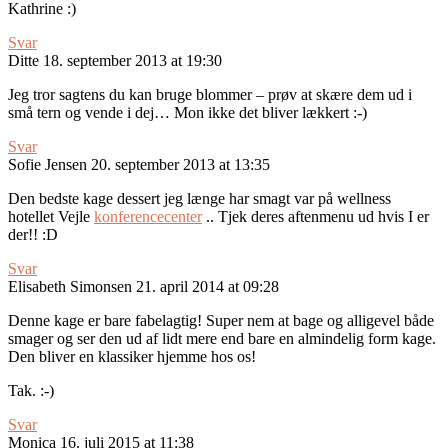
Kathrine :)
Svar
Ditte
18. september 2013 at 19:30
Jeg tror sagtens du kan bruge blommer – prøv at skære dem ud i
små tern og vende i dej… Mon ikke det bliver lækkert :-)
Svar
Sofie Jensen
20. september 2013 at 13:35
Den bedste kage dessert jeg længe har smagt var på wellness
hotellet Vejle
konferencecenter
.. Tjek deres aftenmenu ud hvis I er
der!! :D
Svar
Elisabeth Simonsen
21. april 2014 at 09:28
Denne kage er bare fabelagtig! Super nem at bage og alligevel både
smager og ser den ud af lidt mere end bare en almindelig form kage.
Den bliver en klassiker hjemme hos os!
Tak. :-)
Svar
Monica
16. juli 2015 at 11:38