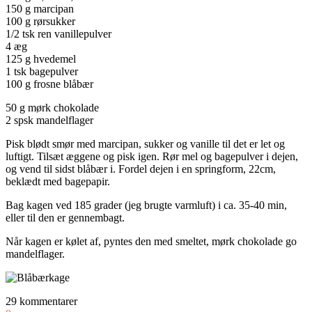
150 g marcipan
100 g rørsukker
1/2 tsk ren vanillepulver
4 æg
125 g hvedemel
1 tsk bagepulver
100 g frosne blåbær
50 g mørk chokolade
2 spsk mandelflager
Pisk blødt smør med marcipan, sukker og vanille til det er let og
luftigt. Tilsæt æggene og pisk igen. Rør mel og bagepulver i dejen,
og vend til sidst blåbær i. Fordel dejen i en springform, 22cm,
beklædt med bagepapir.
Bag kagen ved 185 grader (jeg brugte varmluft) i ca. 35-40 min,
eller til den er gennembagt.
Når kagen er kølet af, pyntes den med smeltet, mørk chokolade go
mandelflager.
29 kommentarer