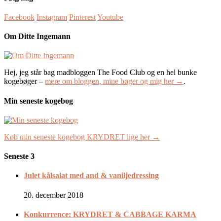
Facebook
Instagram
Pinterest
Youtube
Om Ditte Ingemann
Hej, jeg står bag madbloggen The Food Club og en hel bunke
kogebøger –
mere om bloggen, mine bøger og mig her →
.
Min seneste kogebog
Køb min seneste kogebog KRYDRET lige her →
Seneste 3
Julet kålsalat med and & vaniljedressing
20. december 2018
Konkurrence: KRYDRET & CABBAGE KARMA