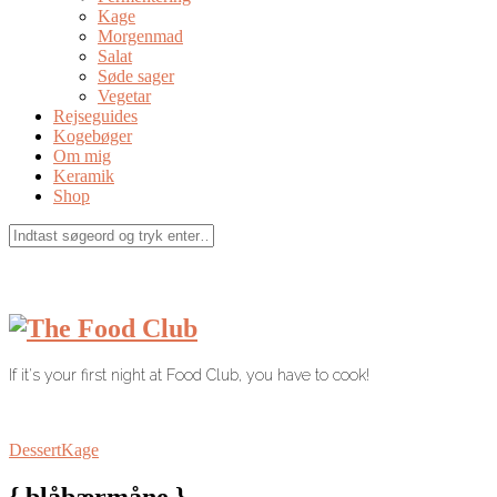
Kage
Morgenmad
Salat
Søde sager
Vegetar
Rejseguides
Kogebøger
Om mig
Keramik
Shop
If it's your first night at Food Club, you have to cook!
Dessert
Kage