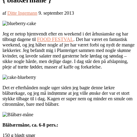
{ blåbærmåne }
af
Ditte Ingemann
9. september 2013
Jeg er netop hjemvendt efter en weekend i det århusianske og har
tilbragt dagene til
FOOD FESTVAL
. Det har været en fantastisk
weekend, og jeg håber nogle af jer har været forbi og nydt de mange
lækkerier. Jeg befandt mig i Planteriget sammen med nogle skønne
kvinder, og lavede salater med gæsterne hele lørdag og søndag –
sikke nogle hårde, men dejlige dage. I dag står den på afslapning,
pleje af trætte fødder, masser af kaffe og forkælelse.
Det er efterhånden nogle uger siden jeg bagte denne lækre
blåbærkage, og jeg må indrømme at jeg ville ønske der var et stort
stykke tilbage til i dag. Kagen er super nem og minder en smule om
citronmåne, bare med blåbær.
Blåbærmåne, ca. 6-8 pers.:
150 g blødt smør