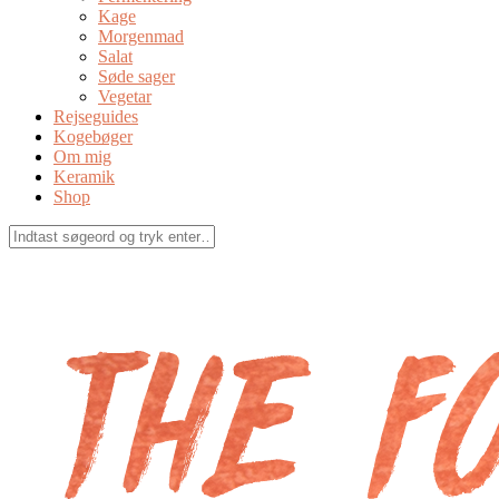
Kage
Morgenmad
Salat
Søde sager
Vegetar
Rejseguides
Kogebøger
Om mig
Keramik
Shop