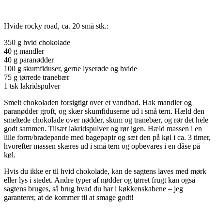
Hvide rocky road, ca. 20 små stk.:
350 g hvid chokolade
40 g mandler
40 g paranødder
100 g skumfiduser, gerne lyserøde og hvide
75 g tørrede tranebær
1 tsk lakridspulver
Smelt chokoladen forsigtigt over et vandbad. Hak mandler og
paranødder groft, og skær skumfiduserne ud i små tern. Hæld den
smeltede chokolade over nødder, skum og tranebær, og rør det hele
godt sammen. Tilsæt lakridspulver og rør igen. Hæld massen i en
lille form/bradepande med bagepapir og sæt den på køl i ca. 3 timer,
hvorefter massen skæres ud i små tern og opbevares i en dåse på
køl.
Hvis du ikke er til hvid chokolade, kan de sagtens laves med mørk
eller lys i stedet. Andre typer af nødder og tørret frugt kan også
sagtens bruges, så brug hvad du har i køkkenskabene – jeg
garanterer, at de kommer til at smage godt!