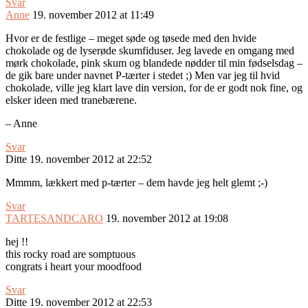
Svar
Anne
19. november 2012 at 11:49
Hvor er de festlige – meget søde og tøsede med den hvide
chokolade og de lyserøde skumfiduser. Jeg lavede en omgang med
mørk chokolade, pink skum og blandede nødder til min fødselsdag –
de gik bare under navnet P-tærter i stedet ;) Men var jeg til hvid
chokolade, ville jeg klart lave din version, for de er godt nok fine, og
elsker ideen med tranebærene.
– Anne
Svar
Ditte
19. november 2012 at 22:52
Mmmm, lækkert med p-tærter – dem havde jeg helt glemt ;-)
Svar
TARTESANDCARO
19. november 2012 at 19:08
hej !!
this rocky road are somptuous
congrats i heart your moodfood
Svar
Ditte
19. november 2012 at 22:53