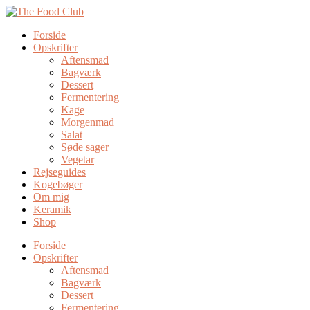
Forside
Opskrifter
Aftensmad
Bagværk
Dessert
Fermentering
Kage
Morgenmad
Salat
Søde sager
Vegetar
Rejseguides
Kogebøger
Om mig
Keramik
Shop
Forside
Opskrifter
Aftensmad
Bagværk
Dessert
Fermentering