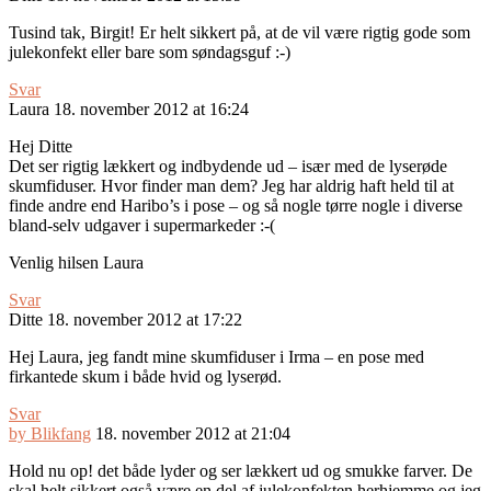
Tusind tak, Birgit! Er helt sikkert på, at de vil være rigtig gode som
julekonfekt eller bare som søndagsguf :-)
Svar
Laura
18. november 2012 at 16:24
Hej Ditte
Det ser rigtig lækkert og indbydende ud – især med de lyserøde
skumfiduser. Hvor finder man dem? Jeg har aldrig haft held til at
finde andre end Haribo’s i pose – og så nogle tørre nogle i diverse
bland-selv udgaver i supermarkeder :-(
Venlig hilsen Laura
Svar
Ditte
18. november 2012 at 17:22
Hej Laura, jeg fandt mine skumfiduser i Irma – en pose med
firkantede skum i både hvid og lyserød.
Svar
by Blikfang
18. november 2012 at 21:04
Hold nu op! det både lyder og ser lækkert ud og smukke farver. De
skal helt sikkert også være en del af julekonfekten herhjemme og jeg