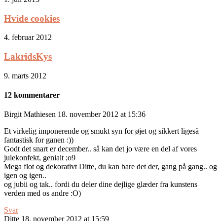
Hvide cookies
4. februar 2012
LakridsKys
9. marts 2012
12 kommentarer
Birgit Mathiesen
18. november 2012 at 15:36
Et virkelig imponerende og smukt syn for øjet og sikkert ligeså
fantastisk for ganen :))
Godt det snart er december.. så kan det jo være en del af vores
julekonfekt, genialt ;o9
Mega flot og dekorativt Ditte, du kan bare det der, gang på gang.. og
igen og igen..
og jubii og tak.. fordi du deler dine dejlige glæder fra kunstens
verden med os andre :O)
Svar
Ditte
18. november 2012 at 15:59