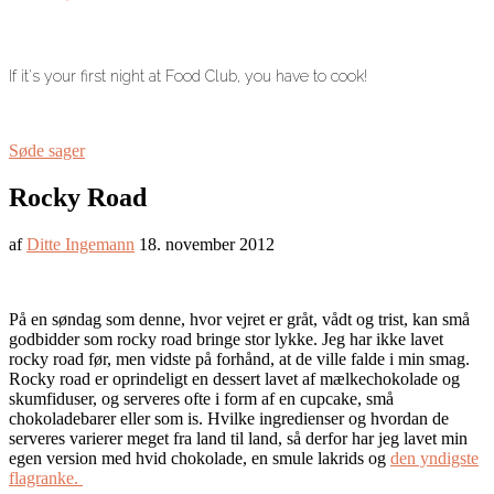
If it's your first night at Food Club, you have to cook!
Søde sager
Rocky Road
af
Ditte Ingemann
18. november 2012
På en søndag som denne, hvor vejret er gråt, vådt og trist, kan små
godbidder som rocky road bringe stor lykke. Jeg har ikke lavet
rocky road før, men vidste på forhånd, at de ville falde i min smag.
Rocky road er oprindeligt en dessert lavet af mælkechokolade og
skumfiduser, og serveres ofte i form af en cupcake, små
chokoladebarer eller som is. Hvilke ingredienser og hvordan de
serveres varierer meget fra land til land, så derfor har jeg lavet min
egen version med hvid chokolade, en smule lakrids og
den yndigste
flagranke.