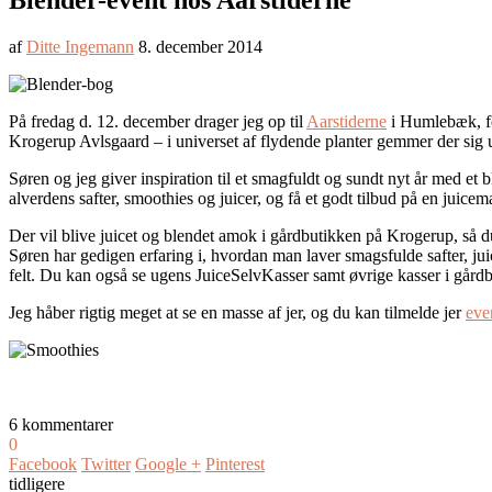
Blender-event hos Aarstiderne
af
Ditte Ingemann
8. december 2014
På fredag d. 12. december drager jeg op til
Aarstiderne
i Humlebæk, for
Krogerup Avlsgaard – i universet af flydende planter gemmer der sig
Søren og jeg giver inspiration til et smagfuldt og sundt nyt år med e
alverdens safter, smoothies og juicer, og få et godt tilbud på en juice
Der vil blive juicet og blendet amok i gårdbutikken på Krogerup, så d
Søren har gedigen erfaring i, hvordan man laver smagsfulde safter, ju
felt. Du kan også se ugens JuiceSelvKasser samt øvrige kasser i gårdb
Jeg håber rigtig meget at se en masse af jer, og du kan tilmelde jer
eve
6 kommentarer
0
Facebook
Twitter
Google +
Pinterest
tidligere