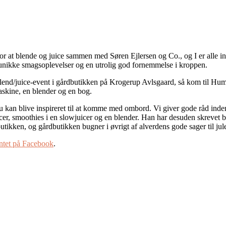
 at blende og juice sammen med Søren Ejlersen og Co., og I er alle invit
 unikke smagsoplevelser og en utrolig god fornemmelse i kroppen.
t blend/juice-event i gårdbutikken på Krogerup Avlsgaard, så kom til H
maskine, en blender og en bog.
u kan blive inspireret til at komme med ombord. Vi giver gode råd inden
icer, smoothies i en slowjuicer og en blender. Han har desuden skrevet
utikken, og gårdbutikken bugner i øvrigt af alverdens gode sager til ju
ntet på Facebook
.