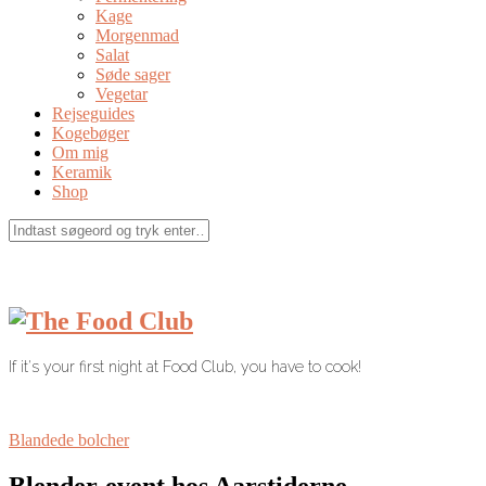
Kage
Morgenmad
Salat
Søde sager
Vegetar
Rejseguides
Kogebøger
Om mig
Keramik
Shop
If it's your first night at Food Club, you have to cook!
Blandede bolcher