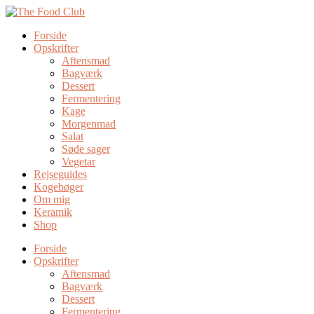
Forside
Opskrifter
Aftensmad
Bagværk
Dessert
Fermentering
Kage
Morgenmad
Salat
Søde sager
Vegetar
Rejseguides
Kogebøger
Om mig
Keramik
Shop
Forside
Opskrifter
Aftensmad
Bagværk
Dessert
Fermentering