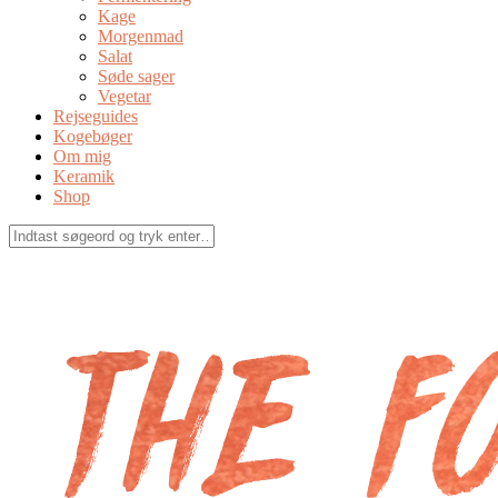
Kage
Morgenmad
Salat
Søde sager
Vegetar
Rejseguides
Kogebøger
Om mig
Keramik
Shop