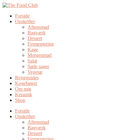
Forside
Opskrifter
Aftensmad
Bagværk
Dessert
Fermentering
Kage
Morgenmad
Salat
Søde sager
Vegetar
Rejseguides
Kogebøger
Om mig
Keramik
Shop
Forside
Opskrifter
Aftensmad
Bagværk
Dessert
Fermentering