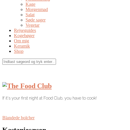
Kage
Morgenmad
Salat
Søde sager
Vegetar
Rejseguides
Kogebøger
Om mig
Keramik
Shop
If it's your first night at Food Club, you have to cook!
Blandede bolcher