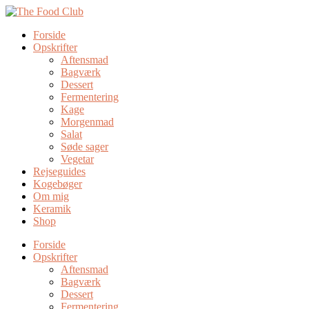
Forside
Opskrifter
Aftensmad
Bagværk
Dessert
Fermentering
Kage
Morgenmad
Salat
Søde sager
Vegetar
Rejseguides
Kogebøger
Om mig
Keramik
Shop
Forside
Opskrifter
Aftensmad
Bagværk
Dessert
Fermentering