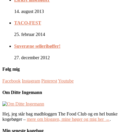
14. august 2013
TACO-FEST
25. februar 2014
Suveræne selleribøffer!
27. december 2012
Følg mig
Facebook
Instagram
Pinterest
Youtube
Om Ditte Ingemann
Hej, jeg står bag madbloggen The Food Club og en hel bunke
kogebøger –
mere om bloggen, mine bøger og mig her →
.
Min seneste kogebog