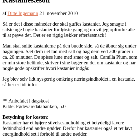
Kastaniesæson
af
Ditte Ingemann
21. november 2010
Så er det i disse måneder der skal guffes kastanier. Jeg smagte i
sidste uge bagte kastanier for første gang og nu vil jeg opfordre alle
til at prøve det. Det er en rigtig lækker efterårssnack!
Man skal snitte kastanierne på den buede side, så de åbner sig under
bagningen. Sæt dem i et fad med salt og bag dem ved 200 grader i
ca. 20 minutter. De spises lune med smør og salt. Camilla Plum, som
er min store heltinde, skriver i sine bøger en del om kastanier og har
nogle gode opskrifter hvori kastanier indgår.
Jeg blev selv lidt nysgerrig omkring næringsindholdet i en kastanie,
så her er lidt info:
** Anbefalet i dagskost
Kilde: Fødevaredatabanken, 5.0
Betydning for kosten:
Kastanier har et højere stivelsesindhold og et betydeligt lavere
fedtindhold end andre nødder. Derfor har kastanier også et ret lavt
energiindhold set i forhold til andre nødder.