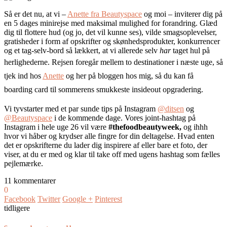
Så er det nu, at vi –
Anette fra Beautyspace
og moi – inviterer dig på
en 5 dages minirejse med maksimal mulighed for forandring. Glæd
dig til flottere hud (og jo, det vil kunne ses), vilde smagsoplevelser,
gratisheder i form af opskrifter og skønhedsprodukter, konkurrencer
og et tag-selv-bord så lækkert, at vi allerede selv
har
taget hul på
herlighederne
.
Rejsen foregår mellem to destinationer i næste uge, så
tjek ind hos
Anette
og her på bloggen hos mig
, så du kan få
boarding card til sommerens smukkeste insideout opgradering.
Vi tyvstarter med et par sunde tips på Instagram
@ditsen
og
@Beautyspace
i de kommende dage. Vores joint-hashtag på
Instagram i hele uge 26 vil være
#thefoodbeautyweek,
og ihhh
hvor vi håber og krydser alle fingre for din deltagelse. Hvad enten
det er opskrifterne du lader dig inspirere af eller bare et foto, der
viser, at du er med og klar til take off med ugens hashtag som fælles
pejlemærke.
11 kommentarer
0
Facebook
Twitter
Google +
Pinterest
tidligere