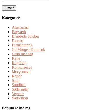
email
Kategorier
Aftensmad
Bagværk
Blandede bolcher
Dessert
Fermentering
Go'Morgen Danmark
Grøn mandag
Kage
Kogebog
Konkurrence
Morgenmad
Rejser
Salat
Sundhed
Søde sager
Vegetar
Workshop
Populære indlæg