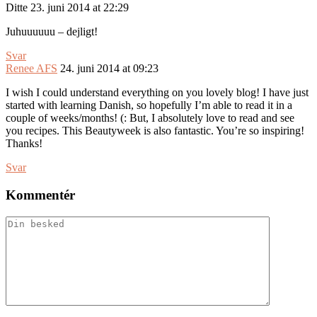
Ditte
23. juni 2014 at 22:29
Juhuuuuuu – dejligt!
Svar
Renee AFS
24. juni 2014 at 09:23
I wish I could understand everything on you lovely blog! I have just
started with learning Danish, so hopefully I’m able to read it in a
couple of weeks/months! (: But, I absolutely love to read and see
you recipes. This Beautyweek is also fantastic. You’re so inspiring!
Thanks!
Svar
Kommentér