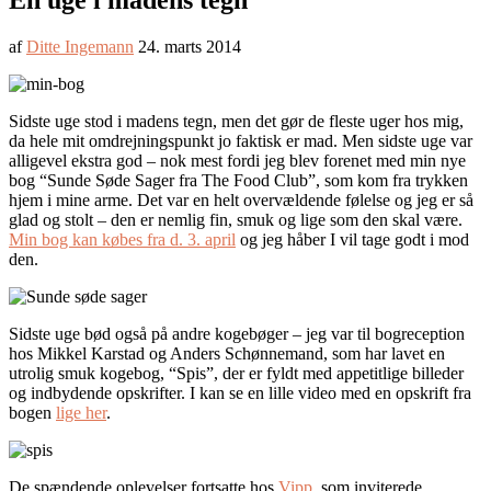
En uge i madens tegn
af
Ditte Ingemann
24. marts 2014
Sidste uge stod i madens tegn, men det gør de fleste uger hos mig,
da hele mit omdrejningspunkt jo faktisk er mad. Men sidste uge var
alligevel ekstra god – nok mest fordi jeg blev forenet med min nye
bog “Sunde Søde Sager fra The Food Club”, som kom fra trykken
hjem i mine arme. Det var en helt overvældende følelse og jeg er så
glad og stolt – den er nemlig fin, smuk og lige som den skal være.
Min bog kan købes fra d. 3. april
og jeg håber I vil tage godt i mod
den.
Sidste uge bød også på andre kogebøger – jeg var til bogreception
hos Mikkel Karstad og Anders Schønnemand, som har lavet en
utrolig smuk kogebog, “Spis”, der er fyldt med appetitlige billeder
og indbydende opskrifter. I kan se en lille video med en opskrift fra
bogen
lige her
.
De spændende oplevelser fortsatte hos
Vipp
, som inviterede