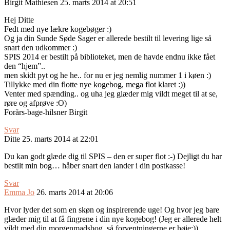
Birgit Mathiesen
25. marts 2014 at 20:51
Hej Ditte
Fedt med nye lækre kogebøger :)
Og ja din Sunde Søde Sager er allerede bestilt til levering lige så
snart den udkommer :)
SPIS 2014 er bestilt på biblioteket, men de havde endnu ikke fået
den “hjem”..
men skidt pyt og he he.. for nu er jeg nemlig nummer 1 i køen :)
Tillykke med din flotte nye kogebog, mega flot klaret :))
Venter med spænding.. og uha jeg glæder mig vildt meget til at se,
røre og afprøve :O)
Forårs-bage-hilsner Birgit
Svar
Ditte
25. marts 2014 at 22:01
Du kan godt glæde dig til SPIS – den er super flot :-) Dejligt du har
bestilt min bog… håber snart den lander i din postkasse!
Svar
Emma Jo
26. marts 2014 at 20:06
Hvor lyder det som en skøn og inspirerende uge! Og hvor jeg bare
glæder mig til at få fingrene i din nye kogebog! (Jeg er allerede helt
vildt med din morgenmadsbog, så forventningerne er høje;))