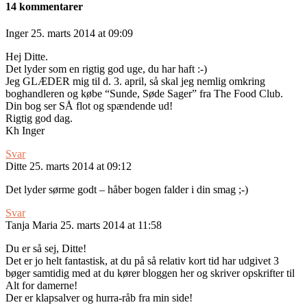
14 kommentarer
Inger
25. marts 2014 at 09:09
Hej Ditte.
Det lyder som en rigtig god uge, du har haft :-)
Jeg GLÆDER mig til d. 3. april, så skal jeg nemlig omkring
boghandleren og købe “Sunde, Søde Sager” fra The Food Club.
Din bog ser SÅ flot og spændende ud!
Rigtig god dag.
Kh Inger
Svar
Ditte
25. marts 2014 at 09:12
Det lyder sørme godt – håber bogen falder i din smag ;-)
Svar
Tanja Maria
25. marts 2014 at 11:58
Du er så sej, Ditte!
Det er jo helt fantastisk, at du på så relativ kort tid har udgivet 3
bøger samtidig med at du kører bloggen her og skriver opskrifter til
Alt for damerne!
Der er klapsalver og hurra-råb fra min side!