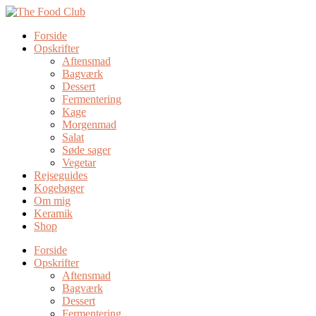
Forside
Opskrifter
Aftensmad
Bagværk
Dessert
Fermentering
Kage
Morgenmad
Salat
Søde sager
Vegetar
Rejseguides
Kogebøger
Om mig
Keramik
Shop
Forside
Opskrifter
Aftensmad
Bagværk
Dessert
Fermentering