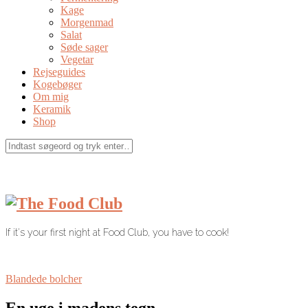
Kage
Morgenmad
Salat
Søde sager
Vegetar
Rejseguides
Kogebøger
Om mig
Keramik
Shop
If it's your first night at Food Club, you have to cook!
Blandede bolcher