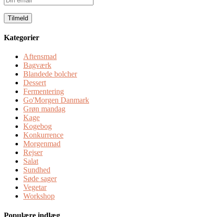
email
Kategorier
Aftensmad
Bagværk
Blandede bolcher
Dessert
Fermentering
Go'Morgen Danmark
Grøn mandag
Kage
Kogebog
Konkurrence
Morgenmad
Rejser
Salat
Sundhed
Søde sager
Vegetar
Workshop
Populære indlæg