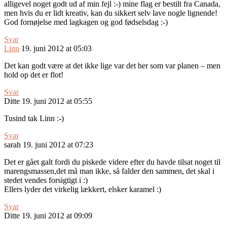
alligevel noget godt ud af min fejl :-) mine flag er bestilt fra Canada,
men hvis du er lidt kreativ, kan du sikkert selv lave nogle lignende!
God fornøjelse med lagkagen og god fødselsdag :-)
Svar
Linn
19. juni 2012 at 05:03
Det kan godt være at det ikke lige var det her som var planen – men
hold op det er flot!
Svar
Ditte
19. juni 2012 at 05:55
Tusind tak Linn :-)
Svar
sarah
19. juni 2012 at 07:23
Det er gået galt fordi du piskede videre efter du havde tilsat noget til
marengsmassen,det må man ikke, så falder den sammen, det skal i
stedet vendes forsigtigt i :)
Ellers lyder det virkelig lækkert, elsker karamel :)
Svar
Ditte
19. juni 2012 at 09:09