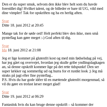
Den er da super smuk, selvom den ikke blev helt som du havde
forestillet dig! Hvilket talent, og de billeder er bare til UG, vild med
dine vimpler! Tak for opskriften og ha en herlig aften.
Svar
Ditte
18. juni 2012 at 20:45
Mange tak for de søde ord! Helt perfekt blev den ikke, men små
pynteflag kan gøre meget :-) God aften til dig.
Svar
Ida
18. juni 2012 at 21:08
Jeg er lige kommet på glutenfri kost og med min fødselsdag på vej,
har jeg gået og overvejet, hvordan jeg skulle gribe yndlingslagkagen
an, så denne opskrift kommer lige på det rette tidspunkt! Den ser
super lækker og sommerlig ud og hurra for et rustikt look ;) Jeg må
straks på jagt efter fine pynteflag..
P.S. Hvis du har gode idéer til en mættende glutenfri morgenmad, så
vil du gøre en trofast læser meget glad!
Svar
Ditte
19. juni 2012 at 06:29
Fantastisk hvis du kan bruge denne opskrift – så kommer der