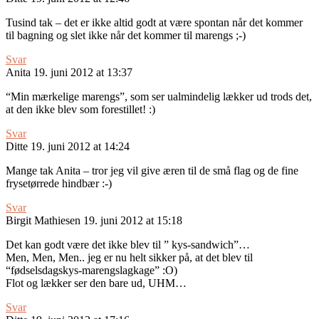
Tusind tak – det er ikke altid godt at være spontan når det kommer
til bagning og slet ikke når det kommer til marengs ;-)
Svar
Anita
19. juni 2012 at 13:37
“Min mærkelige marengs”, som ser ualmindelig lækker ud trods det,
at den ikke blev som forestillet! :)
Svar
Ditte
19. juni 2012 at 14:24
Mange tak Anita – tror jeg vil give æren til de små flag og de fine
frysetørrede hindbær :-)
Svar
Birgit Mathiesen
19. juni 2012 at 15:18
Det kan godt være det ikke blev til ” kys-sandwich”…
Men, Men, Men.. jeg er nu helt sikker på, at det blev til
“fødselsdagskys-marengslagkage” :O)
Flot og lækker ser den bare ud, UHM…
Svar