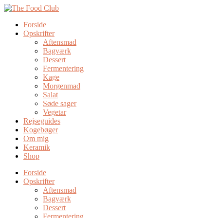
Forside
Opskrifter
Aftensmad
Bagværk
Dessert
Fermentering
Kage
Morgenmad
Salat
Søde sager
Vegetar
Rejseguides
Kogebøger
Om mig
Keramik
Shop
Forside
Opskrifter
Aftensmad
Bagværk
Dessert
Fermentering