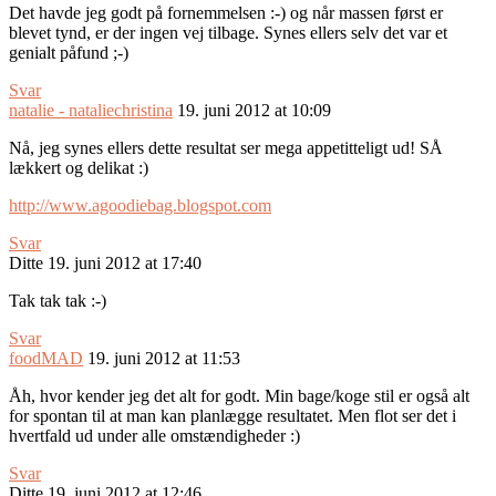
Det havde jeg godt på fornemmelsen :-) og når massen først er
blevet tynd, er der ingen vej tilbage. Synes ellers selv det var et
genialt påfund ;-)
Svar
natalie - nataliechristina
19. juni 2012 at 10:09
Nå, jeg synes ellers dette resultat ser mega appetitteligt ud! SÅ
lækkert og delikat :)
http://www.agoodiebag.blogspot.com
Svar
Ditte
19. juni 2012 at 17:40
Tak tak tak :-)
Svar
foodMAD
19. juni 2012 at 11:53
Åh, hvor kender jeg det alt for godt. Min bage/koge stil er også alt
for spontan til at man kan planlægge resultatet. Men flot ser det i
hvertfald ud under alle omstændigheder :)
Svar
Ditte
19. juni 2012 at 12:46