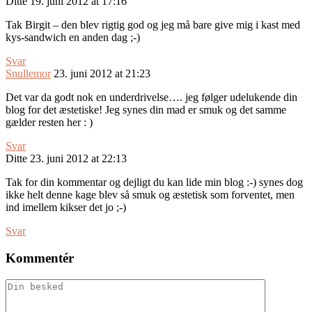
Ditte
19. juni 2012 at 17:16
Tak Birgit – den blev rigtig god og jeg må bare give mig i kast med
kys-sandwich en anden dag ;-)
Svar
Snullemor
23. juni 2012 at 21:23
Det var da godt nok en underdrivelse…. jeg følger udelukende din
blog for det æstetiske! Jeg synes din mad er smuk og det samme
gælder resten her : )
Svar
Ditte
23. juni 2012 at 22:13
Tak for din kommentar og dejligt du kan lide min blog :-) synes dog
ikke helt denne kage blev så smuk og æstetisk som forventet, men
ind imellem kikser det jo ;-)
Svar
Kommentér