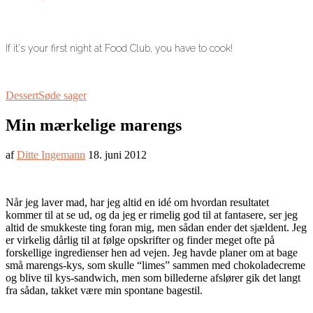
If it's your first night at Food Club, you have to cook!
Dessert
Søde sager
Min mærkelige marengs
af
Ditte Ingemann
18. juni 2012
Når jeg laver mad, har jeg altid en idé om hvordan resultatet
kommer til at se ud, og da jeg er rimelig god til at fantasere, ser jeg
altid de smukkeste ting foran mig, men sådan ender det sjældent. Jeg
er virkelig dårlig til at følge opskrifter og finder meget ofte på
forskellige ingredienser hen ad vejen. Jeg havde planer om at bage
små marengs-kys, som skulle “limes” sammen med chokoladecreme
og blive til kys-sandwich, men som billederne afslører gik det langt
fra sådan, takket være min spontane bagestil.