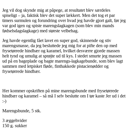
Jeg vil dog skynde mig at påpege, at resultatet blev særdeles
spiseligt – ja, faktisk blev det super lækkert. Men det tog et par
timers surmulen og forundring over hvad jeg havde gjort galt, før jeg
var god igen og spiste marengslagkagen (som blev min mands
fødselsdagslagkage) med største velbehag.
Jeg havde egentlig fået lavet en super god, skinnende og stiv
marengsmasse, da jeg besluttede jeg mig for at pifte den op med
frysetørrede hindbær og karamel, hvilket desværre gjorde massen
helt tynd og umulig at sprøjte ud til kys. I stedet smurte jeg massen
ud på en bageplade og bagte marengs-lagkagebunde, som blev lagt
sammen med letpisket fløde, finthakkede pistacienødder og
frysetørrede hindbær.
Her kommer opskriften på mine marengsbunde med frysetørrede
hindbær og karamel – så må I selv beslutte om I tør kaste Jer ud i det
:-)
Marengsbunde, 5 stk.
3 æggehvider
150 g. sukker