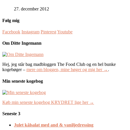
27. december 2012
Følg mig
Facebook
Instagram
Pinterest
Youtube
Om Ditte Ingemann
Hej, jeg står bag madbloggen The Food Club og en hel bunke
kogebøger –
mere om bloggen, mine bøger og mig her →
.
Min seneste kogebog
Køb min seneste kogebog KRYDRET lige her →
Seneste 3
Julet kålsalat med and & vaniljedressing