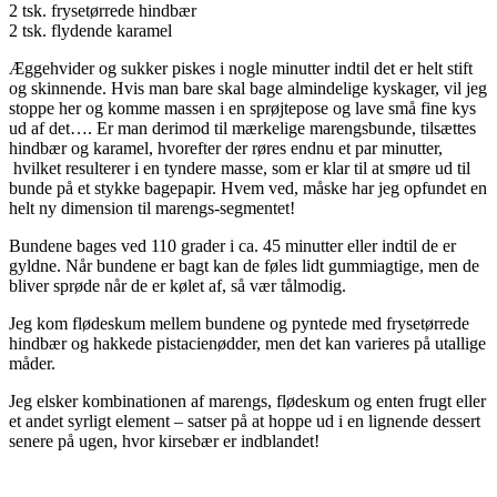
2 tsk. frysetørrede hindbær
2 tsk. flydende karamel
Æggehvider og sukker piskes i nogle minutter indtil det er helt stift
og skinnende. Hvis man bare skal bage almindelige kyskager, vil jeg
stoppe her og komme massen i en sprøjtepose og lave små fine kys
ud af det…. Er man derimod til mærkelige marengsbunde, tilsættes
hindbær og karamel, hvorefter der røres endnu et par minutter,
hvilket resulterer i en tyndere masse, som er klar til at smøre ud til
bunde på et stykke bagepapir. Hvem ved, måske har jeg opfundet en
helt ny dimension til marengs-segmentet!
Bundene bages ved 110 grader i ca. 45 minutter eller indtil de er
gyldne. Når bundene er bagt kan de føles lidt gummiagtige, men de
bliver sprøde når de er kølet af, så vær tålmodig.
Jeg kom flødeskum mellem bundene og pyntede med frysetørrede
hindbær og hakkede pistacienødder, men det kan varieres på utallige
måder.
Jeg elsker kombinationen af marengs, flødeskum og enten frugt eller
et andet syrligt element – satser på at hoppe ud i en lignende dessert
senere på ugen, hvor kirsebær er indblandet!