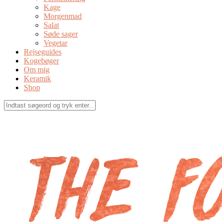
Kage
Morgenmad
Salat
Søde sager
Vegetar
Rejseguides
Kogebøger
Om mig
Keramik
Shop