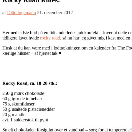
Rocky Road Rules!
af
Ditte Ingemann
21. december 2012
Hermed sidste bud på en lidt anderledes julekonfekt – lover at dette e
tidligere lavet hvide
rocky road
, så nu har jeg givet mig i kast med e
Husk at du kan være med i lodtrækningen om en kalender fra The F
kærlige hilsner – af hjertet tak ♥
Rocky Road, ca. 18-20 stk.:
250 g mørk chokolade
60 g tørrede tranebær
75 g skumfiduser
50 g usaltede pistacienødder
20 g mandler
evt. 1 sukkerstok til pynt
Smelt chokoladen forsigtigt over et vandbad – sørg for at temperere c