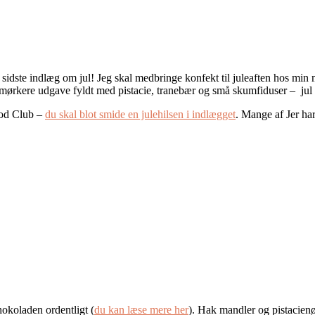
r sidste indlæg om jul! Jeg skal medbringe konfekt til juleaften hos min
n mørkere udgave fyldt med pistacie, tranebær og små skumfiduser – jul
ood Club –
du skal blot smide en julehilsen i indlægget
. Mange af Jer har
hokoladen ordentligt (
du kan læse mere her
). Hak mandler og pistacien