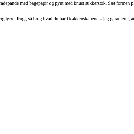
radepande med bagepapir og pynt med knust sukkerstok. Sæt formen på k
g tørret frugt, så brug hvad du har i køkkenskabene – jeg garanterer, a