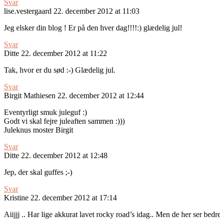
Svar
lise.vestergaard
22. december 2012 at 11:03
Jeg elsker din blog ! Er på den hver dag!!!!:) glædelig jul!
Svar
Ditte
22. december 2012 at 11:22
Tak, hvor er du sød :-) Glædelig jul.
Svar
Birgit Mathiesen
22. december 2012 at 12:44
Eventyrligt smuk juleguf :)
Godt vi skal fejre juleaften sammen :)))
Juleknus moster Birgit
Svar
Ditte
22. december 2012 at 12:48
Jep, der skal guffes ;-)
Svar
Kristine
22. december 2012 at 17:14
Aiijjj .. Har lige akkurat lavet rocky road’s idag.. Men de her ser bed