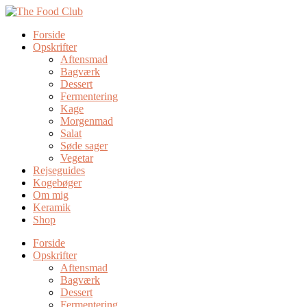
Forside
Opskrifter
Aftensmad
Bagværk
Dessert
Fermentering
Kage
Morgenmad
Salat
Søde sager
Vegetar
Rejseguides
Kogebøger
Om mig
Keramik
Shop
Forside
Opskrifter
Aftensmad
Bagværk
Dessert
Fermentering