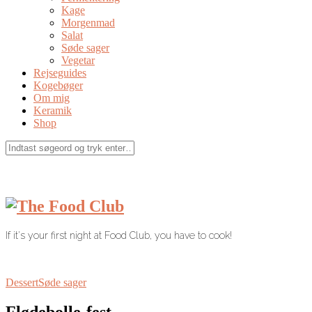
Kage
Morgenmad
Salat
Søde sager
Vegetar
Rejseguides
Kogebøger
Om mig
Keramik
Shop
If it's your first night at Food Club, you have to cook!
Dessert
Søde sager