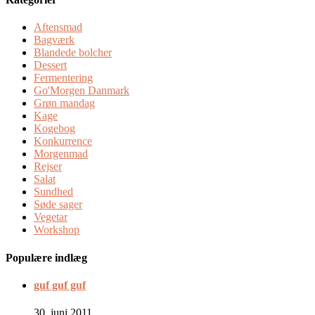
Aftensmad
Bagværk
Blandede bolcher
Dessert
Fermentering
Go'Morgen Danmark
Grøn mandag
Kage
Kogebog
Konkurrence
Morgenmad
Rejser
Salat
Sundhed
Søde sager
Vegetar
Workshop
Populære indlæg
guf guf guf
30. juni 2011