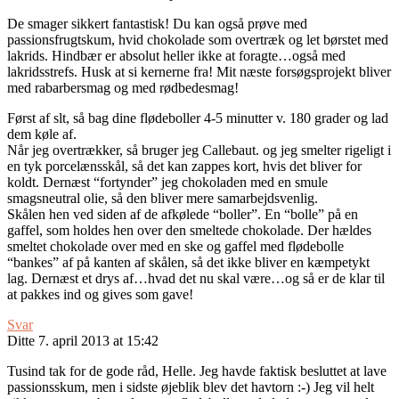
De smager sikkert fantastisk! Du kan også prøve med
passionsfrugtskum, hvid chokolade som overtræk og let børstet med
lakrids. Hindbær er absolut heller ikke at foragte…også med
lakridsstrefs. Husk at si kernerne fra! Mit næste forsøgsprojekt bliver
med rabarbersmag og med rødbedesmag!
Først af slt, så bag dine flødeboller 4-5 minutter v. 180 grader og lad
dem køle af.
Når jeg overtrækker, så bruger jeg Callebaut. og jeg smelter rigeligt i
en tyk porcelænsskål, så det kan zappes kort, hvis det bliver for
koldt. Dernæst “fortynder” jeg chokoladen med en smule
smagsneutral olie, så den bliver mere samarbejdsvenlig.
Skålen hen ved siden af de afkølede “boller”. En “bolle” på en
gaffel, som holdes hen over den smeltede chokolade. Der hældes
smeltet chokolade over med en ske og gaffel med flødebolle
“bankes” af på kanten af skålen, så det ikke bliver en kæmpetykt
lag. Dernæst et drys af…hvad det nu skal være…og så er de klar til
at pakkes ind og gives som gave!
Svar
Ditte
7. april 2013 at 15:42
Tusind tak for de gode råd, Helle. Jeg havde faktisk besluttet at lave
passionsskum, men i sidste øjeblik blev det havtorn :-) Jeg vil helt