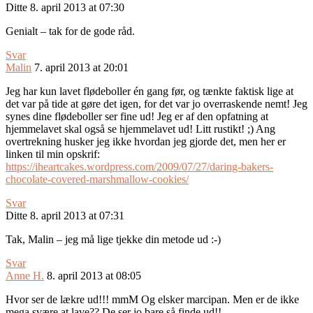
Ditte
8. april 2013 at 07:30
Genialt – tak for de gode råd.
Svar
Malin
7. april 2013 at 20:01
Jeg har kun lavet flødeboller én gang før, og tænkte faktisk lige at
det var på tide at gøre det igen, for det var jo overraskende nemt! Jeg
synes dine flødeboller ser fine ud! Jeg er af den opfatning at
hjemmelavet skal også se hjemmelavet ud! Litt rustikt! ;) Ang
overtrekning husker jeg ikke hvordan jeg gjorde det, men her er
linken til min opskrif:
https://iheartcakes.wordpress.com/2009/07/27/daring-bakers-
chocolate-covered-marshmallow-cookies/
Svar
Ditte
8. april 2013 at 07:31
Tak, Malin – jeg må lige tjekke din metode ud :-)
Svar
Anne H.
8. april 2013 at 08:05
Hvor ser de lækre ud!!! mmM Og elsker marcipan. Men er de ikke
mega svære at lave?? De ser jo bare så finde ud!!