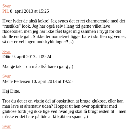
Svar
PIL
8. april 2013 at 15:25
Hvor lyder de altså lækre! Jeg synes det er ret charmerende med det
“rustikke” look. Jeg har også selv i lang tid gerne villet lave
flødeboller, men jeg har ikke fået taget mig sammen i frygt for det
skulle ende galt. Sukkertermometeret ligger bare i skuffen og venter,
så der er vel ingen undskyldninger?! ;-)
Svar
Ditte
9. april 2013 at 09:24
Mange tak – du må altså bare i gang ;-)
Svar
Mette Pedersen
10. april 2013 at 19:55
Hej Ditte,
Tror du det er en vigtig del af opskriften at bruge glukose, eller kan
man lave et alternativ uden? Hopper tit hen over opskrifter med
glukose fordi jeg ikke lige ved hvad jeg skal få brugt resten til – men
måske er det bare på tide at få købt en spand ;-)
Svar