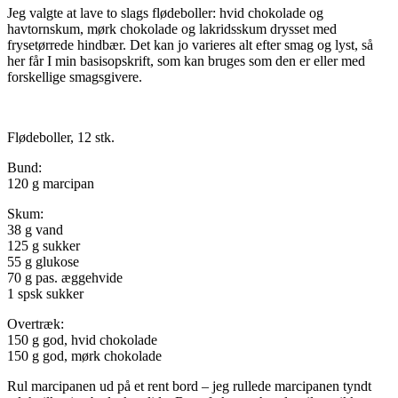
Jeg valgte at lave to slags flødeboller: hvid chokolade og
havtornskum, mørk chokolade og lakridsskum drysset med
frysetørrede hindbær. Det kan jo varieres alt efter smag og lyst, så
her får I min basisopskrift, som kan bruges som den er eller med
forskellige smagsgivere.
Flødeboller, 12 stk.
Bund:
120 g marcipan
Skum:
38 g vand
125 g sukker
55 g glukose
70 g pas. æggehvide
1 spsk sukker
Overtræk:
150 g god, hvid chokolade
150 g god, mørk chokolade
Rul marcipanen ud på et rent bord – jeg rullede marcipanen tyndt