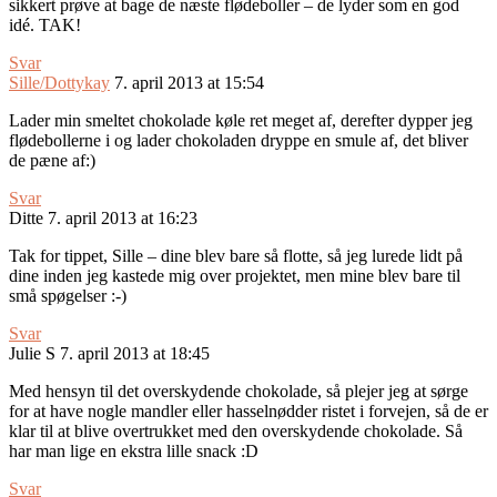
sikkert prøve at bage de næste flødeboller – de lyder som en god
idé. TAK!
Svar
Sille/Dottykay
7. april 2013 at 15:54
Lader min smeltet chokolade køle ret meget af, derefter dypper jeg
flødebollerne i og lader chokoladen dryppe en smule af, det bliver
de pæne af:)
Svar
Ditte
7. april 2013 at 16:23
Tak for tippet, Sille – dine blev bare så flotte, så jeg lurede lidt på
dine inden jeg kastede mig over projektet, men mine blev bare til
små spøgelser :-)
Svar
Julie S
7. april 2013 at 18:45
Med hensyn til det overskydende chokolade, så plejer jeg at sørge
for at have nogle mandler eller hasselnødder ristet i forvejen, så de er
klar til at blive overtrukket med den overskydende chokolade. Så
har man lige en ekstra lille snack :D
Svar