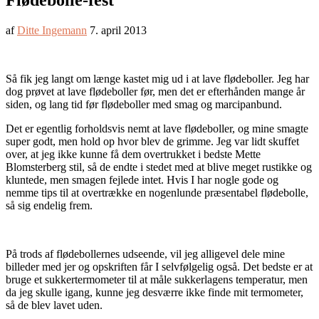
Flødebolle-fest
af
Ditte Ingemann
7. april 2013
Så fik jeg langt om længe kastet mig ud i at lave flødeboller. Jeg har
dog prøvet at lave flødeboller før, men det er efterhånden mange år
siden, og lang tid før flødeboller med smag og marcipanbund.
Det er egentlig forholdsvis nemt at lave flødeboller, og mine smagte
super godt, men hold op hvor blev de grimme. Jeg var lidt skuffet
over, at jeg ikke kunne få dem overtrukket i bedste Mette
Blomsterberg stil, så de endte i stedet med at blive meget rustikke og
kluntede, men smagen fejlede intet. Hvis I har nogle gode og
nemme tips til at overtrække en nogenlunde præsentabel flødebolle,
så sig endelig frem.
På trods af flødebollernes udseende, vil jeg alligevel dele mine
billeder med jer og opskriften får I selvfølgelig også. Det bedste er at
bruge et sukkertermometer til at måle sukkerlagens temperatur, men
da jeg skulle igang, kunne jeg desværre ikke finde mit termometer,
så de blev lavet uden.