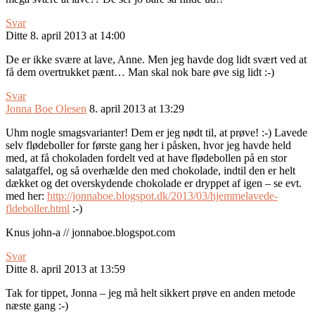
Svar
Ditte
8. april 2013 at 14:00
De er ikke svære at lave, Anne. Men jeg havde dog lidt svært ved at
få dem overtrukket pænt… Man skal nok bare øve sig lidt :-)
Svar
Jonna Boe Olesen
8. april 2013 at 13:29
Uhm nogle smagsvarianter! Dem er jeg nødt til, at prøve! :-) Lavede
selv flødeboller for første gang her i påsken, hvor jeg havde held
med, at få chokoladen fordelt ved at have flødebollen på en stor
salatgaffel, og så overhælde den med chokolade, indtil den er helt
dækket og det overskydende chokolade er dryppet af igen – se evt.
med her:
http://jonnaboe.blogspot.dk/2013/03/hjemmelavede-
fldeboller.html
:-)
Knus john-a // jonnaboe.blogspot.com
Svar
Ditte
8. april 2013 at 13:59
Tak for tippet, Jonna – jeg må helt sikkert prøve en anden metode
næste gang :-)