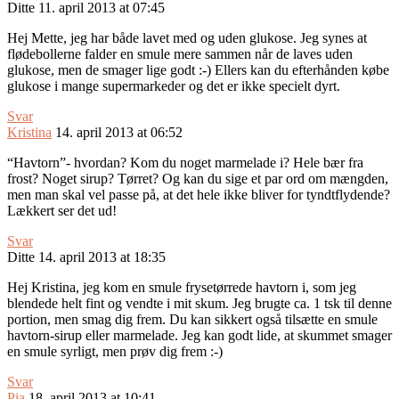
Ditte
11. april 2013 at 07:45
Hej Mette, jeg har både lavet med og uden glukose. Jeg synes at
flødebollerne falder en smule mere sammen når de laves uden
glukose, men de smager lige godt :-) Ellers kan du efterhånden købe
glukose i mange supermarkeder og det er ikke specielt dyrt.
Svar
Kristina
14. april 2013 at 06:52
“Havtorn”- hvordan? Kom du noget marmelade i? Hele bær fra
frost? Noget sirup? Tørret? Og kan du sige et par ord om mængden,
men man skal vel passe på, at det hele ikke bliver for tyndtflydende?
Lækkert ser det ud!
Svar
Ditte
14. april 2013 at 18:35
Hej Kristina, jeg kom en smule frysetørrede havtorn i, som jeg
blendede helt fint og vendte i mit skum. Jeg brugte ca. 1 tsk til denne
portion, men smag dig frem. Du kan sikkert også tilsætte en smule
havtorn-sirup eller marmelade. Jeg kan godt lide, at skummet smager
en smule syrligt, men prøv dig frem :-)
Svar
Pia
18. april 2013 at 10:41