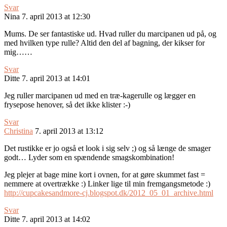
Svar
Nina
7. april 2013 at 12:30
Mums. De ser fantastiske ud. Hvad ruller du marcipanen ud på, og
med hvilken type rulle? Altid den del af bagning, der kikser for
mig……
Svar
Ditte
7. april 2013 at 14:01
Jeg ruller marcipanen ud med en træ-kagerulle og lægger en
frysepose henover, så det ikke klister :-)
Svar
Christina
7. april 2013 at 13:12
Det rustikke er jo også et look i sig selv ;) og så længe de smager
godt… Lyder som en spændende smagskombination!
Jeg plejer at bage mine kort i ovnen, for at gøre skummet fast =
nemmere at overtrække :) Linker lige til min fremgangsmetode :)
http://cupcakesandmore-cj.blogspot.dk/2012_05_01_archive.html
Svar
Ditte
7. april 2013 at 14:02