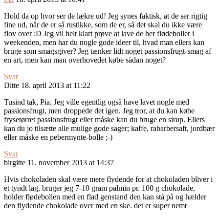
Hold da op hvor ser de lækre ud! Jeg synes faktisk, at de ser rigtig
fine ud, når de er så rustikke, som de er, så det skal du ikke være
flov over :D Jeg vil helt klart prøve at lave de her flødeboller i
weekenden, men har du nogle gode ideer til, hvad man ellers kan
bruge som smagsgiver? Jeg tænker lidt noget passionsfrugt-smag af
en art, men kan man overhovedet købe sådan noget?
Svar
Ditte
18. april 2013 at 11:22
Tusind tak, Pia. Jeg ville egentlig også have lavet nogle med
passionsfrugt, men droppede det igen. Jeg tror, at du kan købe
frysetørret passionsfrugt eller måske kan du bruge en sirup. Ellers
kan du jo tilsætte alle mulige gode sager; kaffe, rabarbersaft, jordbær
eller måske en pebermynte-bolle ;-)
Svar
birgitte
11. november 2013 at 14:37
Hvis chokoladen skal være mere flydende for at chokoladen bliver i
et tyndt lag, bruger jeg 7-10 gram palmin pr. 100 g chokolade,
holder flødebollen med en flad genstand den kan stå på og hælder
den flydende chokolade over med en ske. det er super nemt