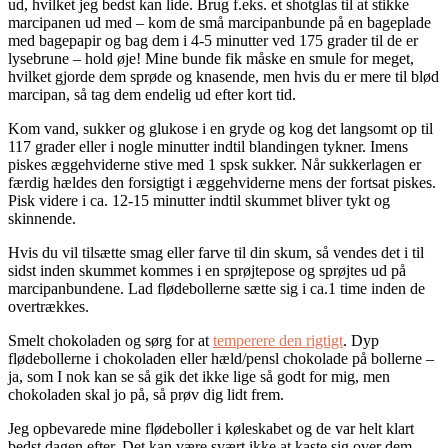
ud, hvilket jeg bedst kan lide. Brug f.eks. et shotglas til at stikke
marcipanen ud med – kom de små marcipanbunde på en bageplade
med bagepapir og bag dem i 4-5 minutter ved 175 grader til de er
lysebrune – hold øje! Mine bunde fik måske en smule for meget,
hvilket gjorde dem sprøde og knasende, men hvis du er mere til blød
marcipan, så tag dem endelig ud efter kort tid.
Kom vand, sukker og glukose i en gryde og kog det langsomt op til
117 grader eller i nogle minutter indtil blandingen tykner. Imens
piskes æggehviderne stive med 1 spsk sukker. Når sukkerlagen er
færdig hældes den forsigtigt i æggehviderne mens der fortsat piskes.
Pisk videre i ca. 12-15 minutter indtil skummet bliver tykt og
skinnende.
Hvis du vil tilsætte smag eller farve til din skum, så vendes det i til
sidst inden skummet kommes i en sprøjtepose og sprøjtes ud på
marcipanbundene. Lad flødebollerne sætte sig i ca.1 time inden de
overtrækkes.
Smelt chokoladen og sørg for at
temperere den rigtigt
. Dyp
flødebollerne i chokoladen eller hæld/pensl chokolade på bollerne –
ja, som I nok kan se så gik det ikke lige så godt for mig, men
chokoladen skal jo på, så prøv dig lidt frem.
Jeg opbevarede mine flødeboller i køleskabet og de var helt klart
bedst dagen efter. Det kan være svært ikke at kaste sig over dem