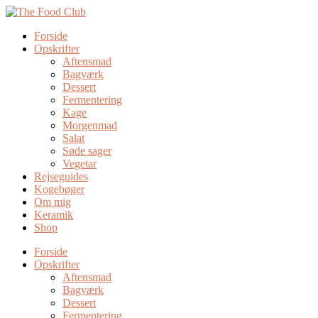
Forside
Opskrifter
Aftensmad
Bagværk
Dessert
Fermentering
Kage
Morgenmad
Salat
Søde sager
Vegetar
Rejseguides
Kogebøger
Om mig
Keramik
Shop
Forside
Opskrifter
Aftensmad
Bagværk
Dessert
Fermentering