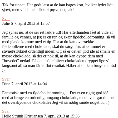
Tak for tippet. Har godt læst at de kan bages kort, hvilket lyder lidt
sjovt, men vil da helt sikkert prøve det, tak!
Svar
Julie S
7. april 2013 at 13:57
Jeg synes nu, at de ser ret lækre ud! Har efterhånden fået af vide af
familie og venner, at jeg er en ren og skær flødebolledronning, så vil
med glæde komme med et tip. For at du kan overrække
flødebollerne med chokolade, skal du sørge for, at skummet er
stivnet/størknet ordentligt inden. Og så er det en god ide at smelte en
masse chokolade, så der er nok til, at du kan dyppe dem med
“hovedet” nedad. På den måde bliver chokoladen dryppet lige så
langsomt af, så man får et flot resultat. Håber at du kan bruge mit råd
:)
Svar
Ditte
7. april 2013 at 14:04
Fantastisk med en flødebolledronning… Det er en rigtig god idé
med at bruge en ordentlig omgang chokolade, men hvad gør du med
det overskydende chokolade? Jeg vil så nødig smide noget ud :-)
Svar
Helle Strunk Kristiansen
7. april 2013 at 15:36