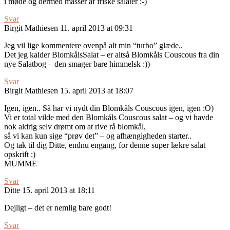
i møde og dermed masser af friske salater :-)
Svar
Birgit Mathiesen
11. april 2013 at 09:31
Jeg vil lige kommentere ovenpå alt min “turbo” glæde..
Det jeg kalder BlomkålsSalat – er altså Blomkåls Couscous fra din
nye Salatbog – den smager bare himmelsk :))
Svar
Birgit Mathiesen
15. april 2013 at 18:07
Igen, igen.. Så har vi nydt din Blomkåls Couscous igen, igen :O)
Vi er total vilde med den Blomkåls Couscous salat – og vi havde
nok aldrig selv drømt om at rive rå blomkål,
så vi kan kun sige “prøv det” – og afhængigheden starter..
Og tak til dig Ditte, endnu engang, for denne super lækre salat
opskrift :)
MUMME
Svar
Ditte
15. april 2013 at 18:11
Dejligt – det er nemlig bare godt!
Svar