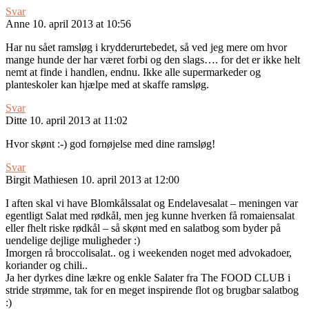
Svar
Anne
10. april 2013 at 10:56
Har nu sået ramsløg i krydderurtebedet, så ved jeg mere om hvor
mange hunde der har været forbi og den slags…. for det er ikke helt
nemt at finde i handlen, endnu. Ikke alle supermarkeder og
planteskoler kan hjælpe med at skaffe ramsløg.
Svar
Ditte
10. april 2013 at 11:02
Hvor skønt :-) god fornøjelse med dine ramsløg!
Svar
Birgit Mathiesen
10. april 2013 at 12:00
I aften skal vi have Blomkålssalat og Endelavesalat – meningen var
egentligt Salat med rødkål, men jeg kunne hverken få romaiensalat
eller fhelt riske rødkål – så skønt med en salatbog som byder på
uendelige dejlige muligheder :)
Imorgen rå broccolisalat.. og i weekenden noget med advokadoer,
koriander og chili..
Ja her dyrkes dine lækre og enkle Salater fra The FOOD CLUB i
stride strømme, tak for en meget inspirende flot og brugbar salatbog
:)