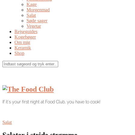
Kage
Morgenmad
Salat
Søde sager
Vegetar
Rejseguides
Kogebøger
Om mig
Keramik
Shop
If it's your first night at Food Club, you have to cook!
Salat