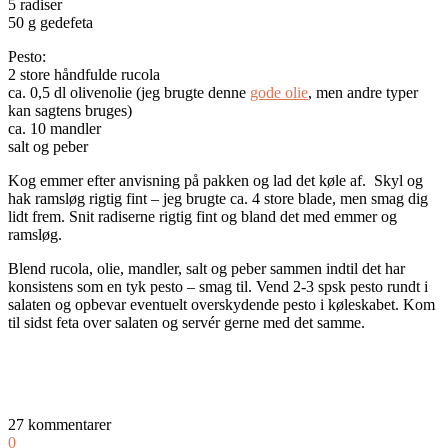
5 radiser
50 g gedefeta
Pesto:
2 store håndfulde rucola
ca. 0,5 dl olivenolie (jeg brugte denne
gode olie
, men andre typer
kan sagtens bruges)
ca. 10 mandler
salt og peber
Kog emmer efter anvisning på pakken og lad det køle af. Skyl og
hak ramsløg rigtig fint – jeg brugte ca. 4 store blade, men smag dig
lidt frem. Snit radiserne rigtig fint og bland det med emmer og
ramsløg.
Blend rucola, olie, mandler, salt og peber sammen indtil det har
konsistens som en tyk pesto – smag til. Vend 2-3 spsk pesto rundt i
salaten og opbevar eventuelt overskydende pesto i køleskabet. Kom
til sidst feta over salaten og servér gerne med det samme.
27 kommentarer
0