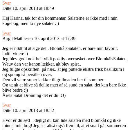
Svar
Ditte
10. april 2013 at 18:49
Hej Karina, tak for din kommentar. Salaterne er ikke med i min
kogebog, men to nye salater :-)
Svar
Birgit Mathiesen
10. april 2013 at 17:39
Jeg er nødt til at sige det.. BlomkålsSalaten, er bare min favorit,
indtil videre :)
Jeg blev godt nok helt vildt positiv overrasket over BlomkålsSalaten,
Wauv den var kanon lækker, alt blev spist..
Jeg fulgte opskriften, på nær.. at jeg puttede ekstra frisk basilikum i
og sprang så persillen over.
Den vil være super lækker til grillmaden her til sommer..
Og tænk at blive så dejlig mæt af så sund en salat, det kan bare ikke
blive bedre :))
Årets Salat Dronning det er du ;O)
Svar
Ditte
10. april 2013 at 18:52
Hvor er du sød – dejligt du kan lide salaten med blomkål og ikke
mindst min bog! Jeg ser altså også frem til, at vi snart går sommeren