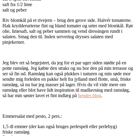
saft fra 1/2 lime
salt og peber
Riv blomkål på et rivejern – brug den grove side. Halvér tomaterne.
Hak krydderurterne fint og bland tomater og urter med blomkål. Rør
olie, limesaft, salt og peber sammen og vend dressingen rundt i
salaten. Smag den til. Inden servering drysses salaten med
pinjekerner.
Jeg blev ret så begejstret, da jeg for et par uger siden stødte på en
potte ramsløg. Jeg købte den straks og nu bor den på min terrasse og
ser så fin ud. Ramsløg kan også plukkes i naturen og min søde mor
sendte mig forleden en pakke helt fra jylland med flotte, små, friske
ramsløg, så nu har jeg masser på lager. Hvis du vil vide mere om
ramsløg eller blot have lidt inspiration til madlavning med ramsløg,
så har min søster lavet et fint indlæg på
hendes blog
.
Emmersalat med pesto, 2 pers.:
1,5 dl emmer (der kan også bruges perlespelt eller perlebyg)
friske ramsløg