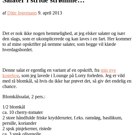
Salater i stride strømme…
af
Ditte Ingemann
9. april 2013
Det er nok ikke nogen hemmelighed, at jeg elsker salater og især
den slags, som er ukomplicerede og kan laves i en fart. Her kommer
to af mine opskrifter på nemme salater, som begge vil klæde
hverdagsbordet.
Denne salat er egentlig en variant af en opskrift, fra
min nye
kogebog
, som jeg lavede i Lounge på Lorry forleden. Jeg er vild
med rå blomkål, så hvis du ikke har prøvet det, så giv det endelig en
chance.
Blomkålssalat, 2 pers.:
1/2 blomkål
ca. 10 cherry-tomater
2 store håndfulde friske krydderurter, f.eks. ramsløg, basilikum,
persille, koriander
2 spsk pinjekerner, ristede
ca. 3 spsk olivenolie