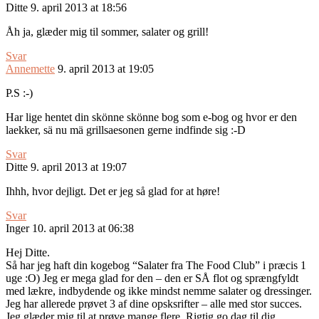
Ditte
9. april 2013 at 18:56
Åh ja, glæder mig til sommer, salater og grill!
Svar
Annemette
9. april 2013 at 19:05
P.S :-)
Har lige hentet din skönne skönne bog som e-bog og hvor er den
laekker, sä nu mä grillsaesonen gerne indfinde sig :-D
Svar
Ditte
9. april 2013 at 19:07
Ihhh, hvor dejligt. Det er jeg så glad for at høre!
Svar
Inger
10. april 2013 at 06:38
Hej Ditte.
Så har jeg haft din kogebog “Salater fra The Food Club” i præcis 1
uge :O) Jeg er mega glad for den – den er SÅ flot og sprængfyldt
med lækre, indbydende og ikke mindst nemme salater og dressinger.
Jeg har allerede prøvet 3 af dine opsksrifter – alle med stor succes.
Jeg glæder mig til at prøve mange flere. Rigtig go dag til dig.