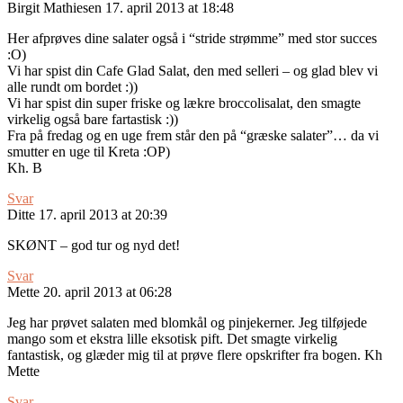
Birgit Mathiesen
17. april 2013 at 18:48
Her afprøves dine salater også i “stride strømme” med stor succes
:O)
Vi har spist din Cafe Glad Salat, den med selleri – og glad blev vi
alle rundt om bordet :))
Vi har spist din super friske og lækre broccolisalat, den smagte
virkelig også bare fartastisk :))
Fra på fredag og en uge frem står den på “græske salater”… da vi
smutter en uge til Kreta :OP)
Kh. B
Svar
Ditte
17. april 2013 at 20:39
SKØNT – god tur og nyd det!
Svar
Mette
20. april 2013 at 06:28
Jeg har prøvet salaten med blomkål og pinjekerner. Jeg tilføjede
mango som et ekstra lille eksotisk pift. Det smagte virkelig
fantastisk, og glæder mig til at prøve flere opskrifter fra bogen. Kh
Mette
Svar