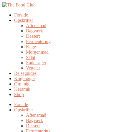
Forside
Opskrifter
Aftensmad
Bagværk
Dessert
Fermentering
Kage
Morgenmad
Salat
Søde sager
Vegetar
Rejseguides
Kogebøger
Om mig
Keramik
Shop
Forside
Opskrifter
Aftensmad
Bagværk
Dessert
Fermentering