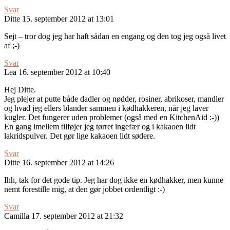
Svar
Ditte
15. september 2012 at 13:01
Sejt – tror dog jeg har haft sådan en engang og den tog jeg også livet
af ;-)
Svar
Lea
16. september 2012 at 10:40
Hej Ditte.
Jeg plejer at putte både dadler og nødder, rosiner, abrikoser, mandler
og hvad jeg ellers blander sammen i kødhakkeren, når jeg laver
kugler. Det fungerer uden problemer (også med en KitchenAid :-))
En gang imellem tilføjer jeg tørret ingefær og i kakaoen lidt
lakridspulver. Det gør lige kakaoen lidt sødere.
Svar
Ditte
16. september 2012 at 14:26
Ihh, tak for det gode tip. Jeg har dog ikke en kødhakker, men kunne
nemt forestille mig, at den gør jobbet ordentligt :-)
Svar
Camilla
17. september 2012 at 21:32