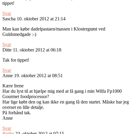
tippet!
Svar
Sascha
10. oktober 2012 at 21:14
Man kan købe dadelpastaen/massen i Klostergrønt ved
Guldsmedgade :-)
Svar
Ditte
11. oktober 2012 at 06:18
Tak for tippet!
Svar
Anne
19. oktober 2012 at 08:51
Kære Irene
Har du lyst til at hjælpe mig med at få gang i min Wilfa Fp1000
Gourmet foodprocessor?
Har lige købt den og kan ikke en gang få den startet. Måske har jeg
overset en lille detalje.
På forhånd tak.
Anne
Svar
Birthe
23. oktober 2012 at 07:15