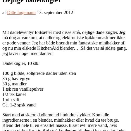
Dejlige dadelkugler
af
Ditte Ingemann
13. september 2012
Mit dadeleventyr fortsætter med disse små, dejlige dadelkugler. Jeg
må dog advare om, at dadler og elektroniske køkkenmaskiner ikke
er gode venner. Jeg har både brændt min fantastiske minihakker af,
og nu min elskede KitchenAid blender…..Så det var så sidste gang,
jeg laver noget med dadler!
Dadelkugler, 10 stk.
100 g bløde, soltørrede dadler uden sten
35 g havregryn
30 g mandler
1 tsk ren vanillepulver
1/2 tsk kanel
1 nip salt
Ca. 1-2 spsk vand
Start med at skære dadlerne ud i mindre stykker. Kom alle
ingredienserne i en blender, minihakker eller hvad du tør bruge.
Blend det hele til en ensartet masse, tilsæt evt. mere vand, hvis
massen virker for tør. Rul små kugler og tril dem i kakao eller f.eks.