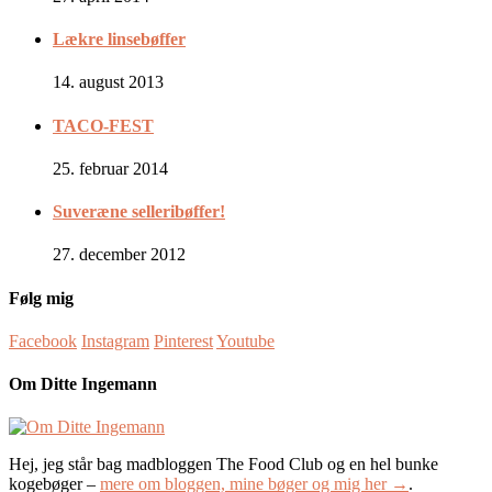
Lækre linsebøffer
14. august 2013
TACO-FEST
25. februar 2014
Suveræne selleribøffer!
27. december 2012
Følg mig
Facebook
Instagram
Pinterest
Youtube
Om Ditte Ingemann
Hej, jeg står bag madbloggen The Food Club og en hel bunke
kogebøger –
mere om bloggen, mine bøger og mig her →
.