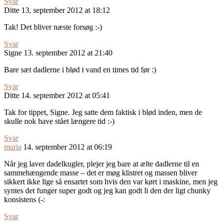
Svar
Ditte
13. september 2012 at 18:12
Tak! Det bliver næste forsøg :-)
Svar
Signe
13. september 2012 at 21:40
Bare sæt dadlerne i blød i vand en times tid før :)
Svar
Ditte
14. september 2012 at 05:41
Tak for tippet, Signe. Jeg satte dem faktisk i blød inden, men de
skulle nok have stået længere tid :-)
Svar
maria
14. september 2012 at 06:19
Når jeg laver dadelkugler, plejer jeg bare at ælte dadlerne til en
sammehængende masse – det er møg klistret og massen bliver
sikkert ikke lige så ensartet som hvis den var kørt i maskine, men jeg
syntes det funger super godt og jeg kan godt li den der ligt chunky
konsistens (-:
Svar