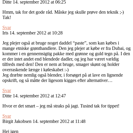
Ditte
14. september 2012 at 06:25
Hmm, tak for det gode råd. Måske jeg skulle prøve den teknik ;-)
Tak!
Svar
Iris
14. september 2012 at 10:28
Jeg plejer også at bruge noget daddel “paste”, som kan købes i
mange etniske grønthandlere. Den jeg plejer at købe er fra Dubai, og
kommer i en gennemsigtig pakke med grønne og guld tegn på. I den
er der intet andet end blendede dadler, og jeg har været vældig
tilfreds med den! Den er nem at bruge, smager skønt og holder
overraskende længe i køleskabet :-)
Jeg dræbte nemlig også blender, i forsøget på at lave en lignende
opskrift, og så måtte der ligesom kigges efter alternativer…
Svar
Ditte
14. september 2012 at 12:47
Hvor er det smart – jeg må straks på jagt. Tusind tak for tippet!
Svar
Birgit Jakobsen
14. september 2012 at 11:48
Hej igen