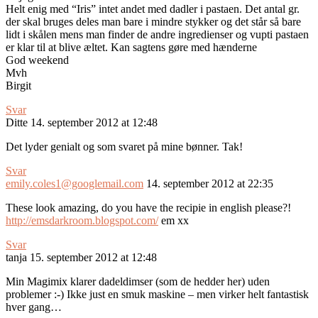
Helt enig med “Iris” intet andet med dadler i pastaen. Det antal gr.
der skal bruges deles man bare i mindre stykker og det står så bare
lidt i skålen mens man finder de andre ingredienser og vupti pastaen
er klar til at blive æltet. Kan sagtens gøre med hænderne
God weekend
Mvh
Birgit
Svar
Ditte
14. september 2012 at 12:48
Det lyder genialt og som svaret på mine bønner. Tak!
Svar
emily.coles1@googlemail.com
14. september 2012 at 22:35
These look amazing, do you have the recipie in english please?!
http://emsdarkroom.blogspot.com/
em xx
Svar
tanja
15. september 2012 at 12:48
Min Magimix klarer dadeldimser (som de hedder her) uden
problemer :-) Ikke just en smuk maskine – men virker helt fantastisk
hver gang…