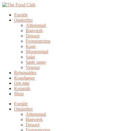
Forside
Opskrifter
Aftensmad
Bagværk
Dessert
Fermentering
Kage
Morgenmad
Salat
Søde sager
Vegetar
Rejseguides
Kogebøger
Om mig
Keramik
Shop
Forside
Opskrifter
Aftensmad
Bagværk
Dessert
Fermentering