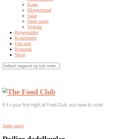
Kage
Morgenmad
Salat
Søde sager
Vegetar
Rejseguides
Kogebøger
Om mig
Keramik
Shop
If it's your first night at Food Club, you have to cook!
Søde sager