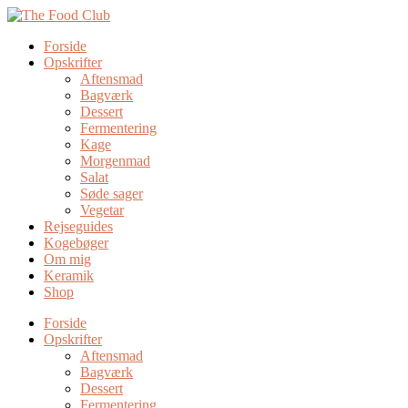
Forside
Opskrifter
Aftensmad
Bagværk
Dessert
Fermentering
Kage
Morgenmad
Salat
Søde sager
Vegetar
Rejseguides
Kogebøger
Om mig
Keramik
Shop
Forside
Opskrifter
Aftensmad
Bagværk
Dessert
Fermentering