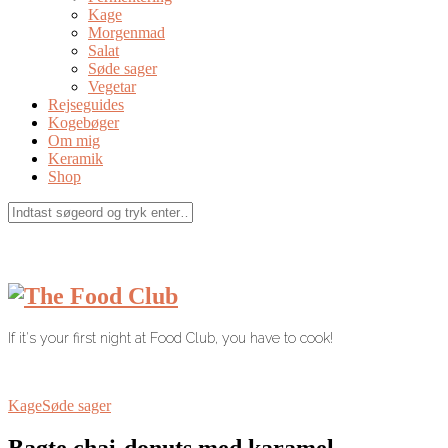
Kage
Morgenmad
Salat
Søde sager
Vegetar
Rejseguides
Kogebøger
Om mig
Keramik
Shop
If it's your first night at Food Club, you have to cook!
Kage
Søde sager