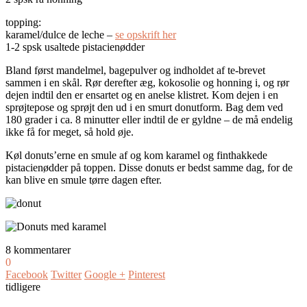
topping:
karamel/dulce de leche –
se opskrift her
1-2 spsk usaltede pistacienødder
Bland først mandelmel, bagepulver og indholdet af te-brevet
sammen i en skål. Rør derefter æg, kokosolie og honning i, og rør
dejen indtil den er ensartet og en anelse klistret. Kom dejen i en
sprøjtepose og sprøjt den ud i en smurt donutform. Bag dem ved
180 grader i ca. 8 minutter eller indtil de er gyldne – de må endelig
ikke få for meget, så hold øje.
Køl donuts’erne en smule af og kom karamel og finthakkede
pistacienødder på toppen. Disse donuts er bedst samme dag, for de
kan blive en smule tørre dagen efter.
8 kommentarer
0
Facebook
Twitter
Google +
Pinterest
tidligere