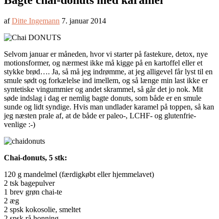
Bagte chai-donuts med karamel
af
Ditte Ingemann
7. januar 2014
Selvom januar er måneden, hvor vi starter på fastekure, detox, nye
motionsformer, og nærmest ikke må kigge på en kartoffel eller et
stykke brød…. Ja, så må jeg indrømme, at jeg alligevel får lyst til en
smule sødt og forkælelse ind imellem, og så længe min last ikke er
syntetiske vingummier og andet skrammel, så går det jo nok. Mit
søde indslag i dag er nemlig bagte donuts, som både er en smule
sunde og lidt syndige. Hvis man undlader karamel på toppen, så kan
jeg næsten prale af, at de både er paleo-, LCHF- og glutenfrie-
venlige :-)
Chai-donuts, 5 stk:
120 g mandelmel (færdigkøbt eller hjemmelavet)
2 tsk bagepulver
1 brev grøn chai-te
2 æg
2 spsk kokosolie, smeltet
2 spsk rå honning