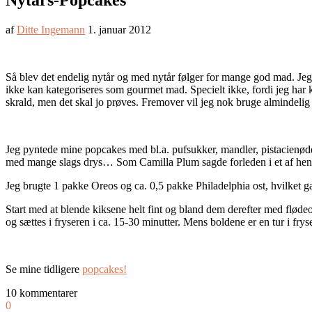
Nytårs-Popcakes
af
Ditte Ingemann
1. januar 2012
Så blev det endelig nytår og med nytår følger for mange god mad. Jeg 
ikke kan kategoriseres som gourmet mad. Specielt ikke, fordi jeg har k
skrald, men det skal jo prøves. Fremover vil jeg nok bruge almindelig
Jeg pyntede mine popcakes med bl.a. pufsukker, mandler, pistacienødd
med mange slags drys… Som Camilla Plum sagde forleden i et af hendes
Jeg brugte 1 pakke Oreos og ca. 0,5 pakke Philadelphia ost, hvilket g
Start med at blende kiksene helt fint og bland dem derefter med flødeo
og sættes i fryseren i ca. 15-30 minutter. Mens boldene er en tur i frys
Se mine tidligere
popcakes!
10 kommentarer
0