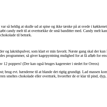
var så heldig at skulle ud at spise og ikke tænke på at svede i køkkene
øbt candy melt til at overtrække de små banditter med. Candy melt kan få
 chokolade til betræk.
er og lakridspulver, som klart er min favorit. Næste gang skal der kun
 programmer, så giver kagepyntning mulighed for at få afløb for ens d
av 12 poppers! (Der kan også bruges kagerester i stedet for Oreos)
st; brug evt. hænderne til at blande det rigtig grundigt. Lad massen kom
eren smeltes chokolade eller overtræk, hvorefter de er klar til pind, dyp,