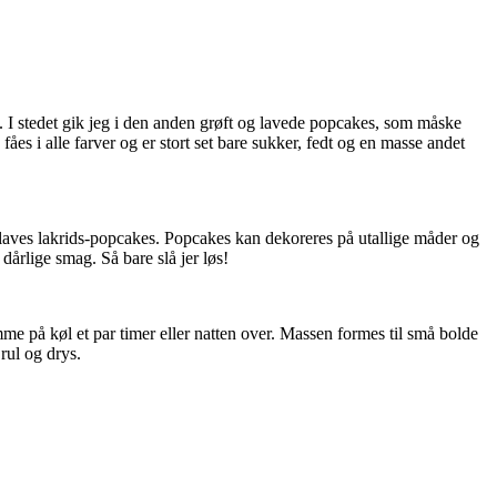
t. I stedet gik jeg i den anden grøft og lavede popcakes, som måske
es i alle farver og er stort set bare sukker, fedt og en masse andet
 laves lakrids-popcakes. Popcakes kan dekoreres på utallige måder og
årlige smag. Så bare slå jer løs!
me på køl et par timer eller natten over. Massen formes til små bolde
 rul og drys.