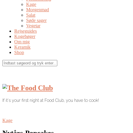
Kage
Morgenmad
Salat
Søde sager
Vegetar
Rejseguides
Kogebøger
Om mig
Keramik
Shop
If it's your first night at Food Club, you have to cook!
Kage