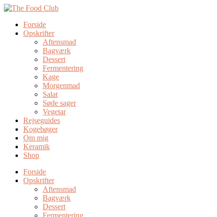
Forside
Opskrifter
Aftensmad
Bagværk
Dessert
Fermentering
Kage
Morgenmad
Salat
Søde sager
Vegetar
Rejseguides
Kogebøger
Om mig
Keramik
Shop
Forside
Opskrifter
Aftensmad
Bagværk
Dessert
Fermentering