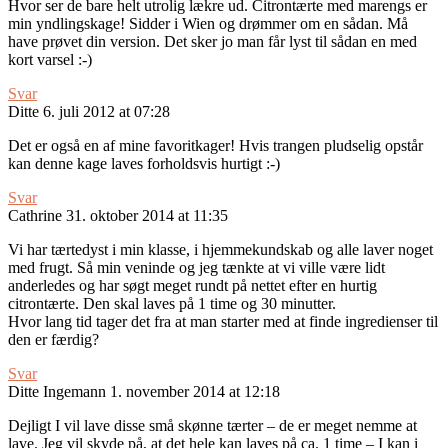
Hvor ser de bare helt utrolig lækre ud. Citrontærte med marengs er
min yndlingskage! Sidder i Wien og drømmer om en sådan. Må
have prøvet din version. Det sker jo man får lyst til sådan en med
kort varsel :-)
Svar
Ditte
6. juli 2012 at 07:28
Det er også en af mine favoritkager! Hvis trangen pludselig opstår
kan denne kage laves forholdsvis hurtigt :-)
Svar
Cathrine
31. oktober 2014 at 11:35
Vi har tærtedyst i min klasse, i hjemmekundskab og alle laver noget
med frugt. Så min veninde og jeg tænkte at vi ville være lidt
anderledes og har søgt meget rundt på nettet efter en hurtig
citrontærte. Den skal laves på 1 time og 30 minutter.
Hvor lang tid tager det fra at man starter med at finde ingredienser til
den er færdig?
Svar
Ditte Ingemann
1. november 2014 at 12:18
Dejligt I vil lave disse små skønne tærter – de er meget nemme at
lave. Jeg vil skyde på, at det hele kan laves på ca. 1 time – I kan i