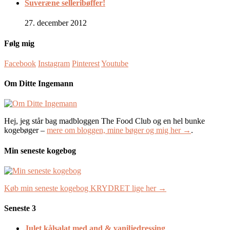
Suveræne selleribøffer!
27. december 2012
Følg mig
Facebook
Instagram
Pinterest
Youtube
Om Ditte Ingemann
Hej, jeg står bag madbloggen The Food Club og en hel bunke
kogebøger –
mere om bloggen, mine bøger og mig her →
.
Min seneste kogebog
Køb min seneste kogebog KRYDRET lige her →
Seneste 3
Julet kålsalat med and & vaniljedressing