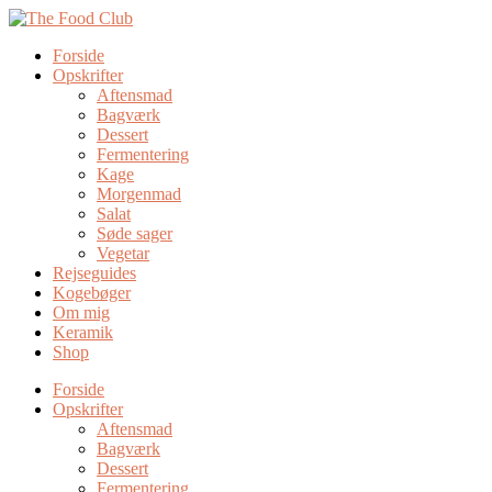
Forside
Opskrifter
Aftensmad
Bagværk
Dessert
Fermentering
Kage
Morgenmad
Salat
Søde sager
Vegetar
Rejseguides
Kogebøger
Om mig
Keramik
Shop
Forside
Opskrifter
Aftensmad
Bagværk
Dessert
Fermentering