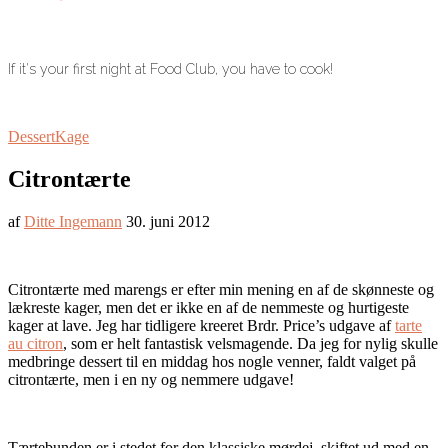
If it's your first night at Food Club, you have to cook!
Dessert
Kage
Citrontærte
af
Ditte Ingemann
30. juni 2012
Citrontærte med marengs er efter min mening en af de skønneste og
lækreste kager, men det er ikke en af de nemmeste og hurtigeste
kager at lave. Jeg har tidligere kreeret Brdr. Price’s udgave af
tarte
au citron
, som er helt fantastisk velsmagende. Da jeg for nylig skulle
medbringe dessert til en middag hos nogle venner, faldt valget på
citrontærte, men i en ny og nemmere udgave!
Tærtebunden er i stedet for den klassiske mørdej, skiftet ud med en