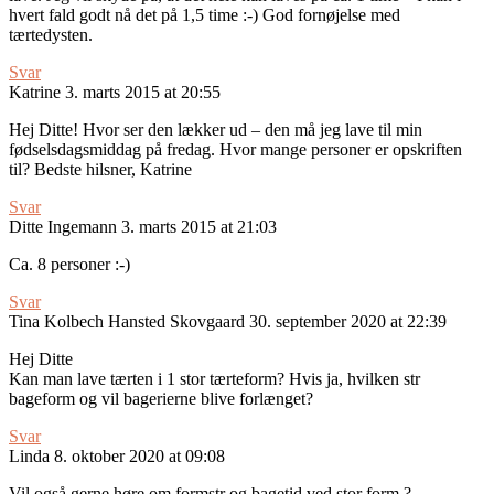
hvert fald godt nå det på 1,5 time :-) God fornøjelse med
tærtedysten.
Svar
Katrine
3. marts 2015 at 20:55
Hej Ditte! Hvor ser den lækker ud – den må jeg lave til min
fødselsdagsmiddag på fredag. Hvor mange personer er opskriften
til? Bedste hilsner, Katrine
Svar
Ditte Ingemann
3. marts 2015 at 21:03
Ca. 8 personer :-)
Svar
Tina Kolbech Hansted Skovgaard
30. september 2020 at 22:39
Hej Ditte
Kan man lave tærten i 1 stor tærteform? Hvis ja, hvilken str
bageform og vil bagerierne blive forlænget?
Svar
Linda
8. oktober 2020 at 09:08
Vil også gerne høre om formstr og bagetid ved stor form ?