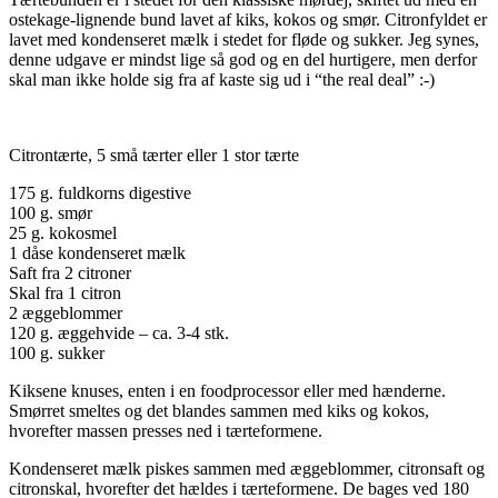
ostekage-lignende bund lavet af kiks, kokos og smør. Citronfyldet er
lavet med kondenseret mælk i stedet for fløde og sukker. Jeg synes,
denne udgave er mindst lige så god og en del hurtigere, men derfor
skal man ikke holde sig fra af kaste sig ud i “the real deal” :-)
Citrontærte, 5 små tærter eller 1 stor tærte
175 g. fuldkorns digestive
100 g. smør
25 g. kokosmel
1 dåse kondenseret mælk
Saft fra 2 citroner
Skal fra 1 citron
2 æggeblommer
120 g. æggehvide – ca. 3-4 stk.
100 g. sukker
Kiksene knuses, enten i en foodprocessor eller med hænderne.
Smørret smeltes og det blandes sammen med kiks og kokos,
hvorefter massen presses ned i tærteformene.
Kondenseret mælk piskes sammen med æggeblommer, citronsaft og
citronskal, hvorefter det hældes i tærteformene. De bages ved 180