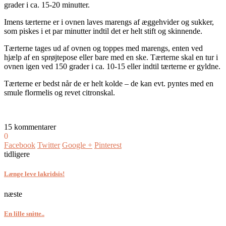
grader i ca. 15-20 minutter.
Imens tærterne er i ovnen laves marengs af æggehvider og sukker,
som piskes i et par minutter indtil det er helt stift og skinnende.
Tærterne tages ud af ovnen og toppes med marengs, enten ved
hjælp af en sprøjtepose eller bare med en ske. Tærterne skal en tur i
ovnen igen ved 150 grader i ca. 10-15 eller indtil tærterne er gyldne.
Tærterne er bedst når de er helt kolde – de kan evt. pyntes med en
smule flormelis og revet citronskal.
15 kommentarer
0
Facebook
Twitter
Google +
Pinterest
tidligere
Længe leve lakridsis!
næste
En lille snitte..