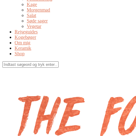
Kage
Morgenmad
Salat
Søde sager
Vegetar
Rejseguides
Kogebøger
Om mig
Keramik
Shop