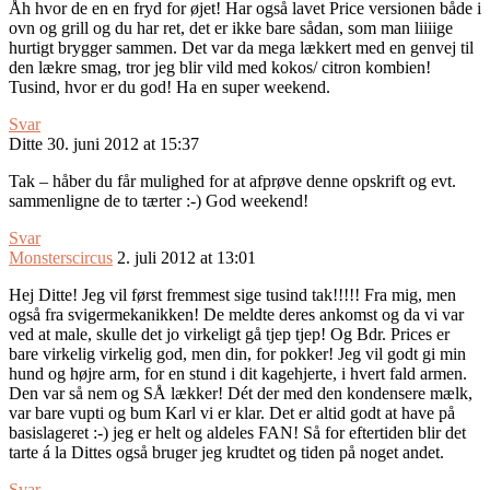
Åh hvor de en en fryd for øjet! Har også lavet Price versionen både i
ovn og grill og du har ret, det er ikke bare sådan, som man liiiige
hurtigt brygger sammen. Det var da mega lækkert med en genvej til
den lækre smag, tror jeg blir vild med kokos/ citron kombien!
Tusind, hvor er du god! Ha en super weekend.
Svar
Ditte
30. juni 2012 at 15:37
Tak – håber du får mulighed for at afprøve denne opskrift og evt.
sammenligne de to tærter :-) God weekend!
Svar
Monsterscircus
2. juli 2012 at 13:01
Hej Ditte! Jeg vil først fremmest sige tusind tak!!!!! Fra mig, men
også fra svigermekanikken! De meldte deres ankomst og da vi var
ved at male, skulle det jo virkeligt gå tjep tjep! Og Bdr. Prices er
bare virkelig virkelig god, men din, for pokker! Jeg vil godt gi min
hund og højre arm, for en stund i dit kagehjerte, i hvert fald armen.
Den var så nem og SÅ lækker! Dét der med den kondensere mælk,
var bare vupti og bum Karl vi er klar. Det er altid godt at have på
basislageret :-) jeg er helt og aldeles FAN! Så for eftertiden blir det
tarte á la Dittes også bruger jeg krudtet og tiden på noget andet.
Svar