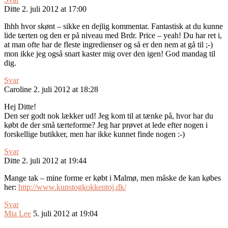
Ditte
2. juli 2012 at 17:00
Ihhh hvor skønt – sikke en dejlig kommentar. Fantastisk at du kunne
lide tærten og den er på niveau med Brdr. Price – yeah! Du har ret i,
at man ofte har de fleste ingredienser og så er den nem at gå til ;-)
mon ikke jeg også snart kaster mig over den igen! God mandag til
dig.
Svar
Caroline
2. juli 2012 at 18:28
Hej Ditte!
Den ser godt nok lækker ud! Jeg kom til at tænke på, hvor har du
købt de der små tærteforme? Jeg har prøvet at lede efter nogen i
forskellige butikker, men har ikke kunnet finde nogen :-)
Svar
Ditte
2. juli 2012 at 19:44
Mange tak – mine forme er købt i Malmø, men måske de kan købes
her:
http://www.kunstogkokkentoj.dk/
Svar
Mia Lee
5. juli 2012 at 19:04