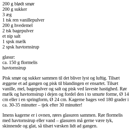
200 g blødt smør
200 g sukker
3 æg
1 tsk ren vanillepulver
200 g hvedemel
2 tsk bagepulver
et nip salt
1 spsk mælk
2 spsk havtornsirup
glasur:
ca. 150 g flormelis
havtornsirup
Pisk smør og sukker sammen til det bliver lyst og luftig. Tilsæt
æggene et ad gangen og pisk til blandingen er ensartet. Tilsæt
vanille, mel, bagepulver og salt og pisk ved laveste hastighed. Rør
mælk og havtornsirup i dejen og fordel den i to smurte forme, Ø 14
cm eller i en springform, Ø 24 cm. Kagerne bages ved 180 grader i
ca. 30-35 minutter – tjek efter 30 minutter!
Imens kagerne er i ovnen, røres glasuren sammen. Rør flormelis
med havtornsirup eller vand – glasuren må gerne være tyk,
skinnende og glat, så tilsæt væsken lidt ad gangen.