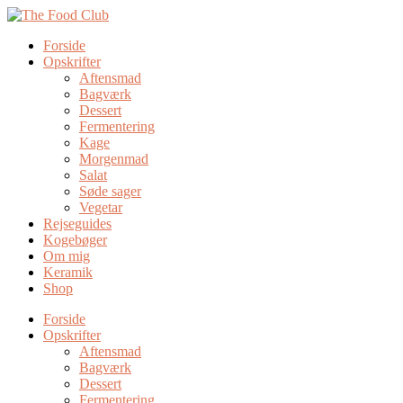
Forside
Opskrifter
Aftensmad
Bagværk
Dessert
Fermentering
Kage
Morgenmad
Salat
Søde sager
Vegetar
Rejseguides
Kogebøger
Om mig
Keramik
Shop
Forside
Opskrifter
Aftensmad
Bagværk
Dessert
Fermentering