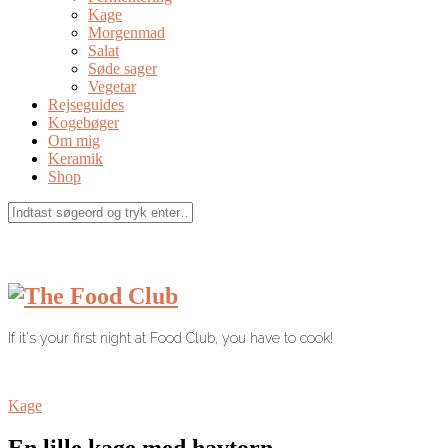
Kage
Morgenmad
Salat
Søde sager
Vegetar
Rejseguides
Kogebøger
Om mig
Keramik
Shop
If it's your first night at Food Club, you have to cook!
Kage