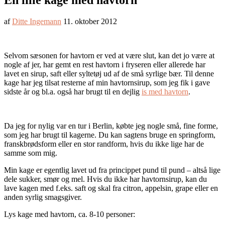
En lille kage med havtorn
af
Ditte Ingemann
11. oktober 2012
Selvom sæsonen for havtorn er ved at være slut, kan det jo være at
nogle af jer, har gemt en rest havtorn i fryseren eller allerede har
lavet en sirup, saft eller syltetøj ud af de små syrlige bær. Til denne
kage har jeg tilsat resterne af min havtornsirup, som jeg fik i gave
sidste år og bl.a. også har brugt til en dejlig
is med havtorn
.
Da jeg for nylig var en tur i Berlin, købte jeg nogle små, fine forme,
som jeg har brugt til kagerne. Du kan sagtens bruge en springform,
franskbrødsform eller en stor randform, hvis du ikke lige har de
samme som mig.
Min kage er egentlig lavet ud fra princippet pund til pund – altså lige
dele sukker, smør og mel. Hvis du ikke har havtornsirup, kan du
lave kagen med f.eks. saft og skal fra citron, appelsin, grape eller en
anden syrlig smagsgiver.
Lys kage med havtorn, ca. 8-10 personer: