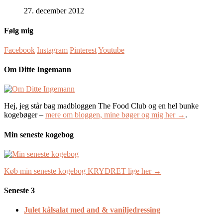
27. december 2012
Følg mig
Facebook
Instagram
Pinterest
Youtube
Om Ditte Ingemann
Hej, jeg står bag madbloggen The Food Club og en hel bunke
kogebøger –
mere om bloggen, mine bøger og mig her →
.
Min seneste kogebog
Køb min seneste kogebog KRYDRET lige her →
Seneste 3
Julet kålsalat med and & vaniljedressing