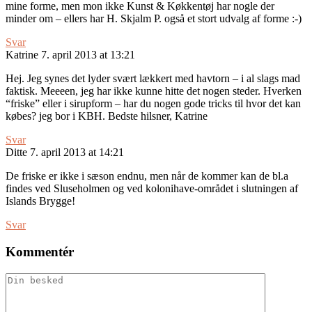
mine forme, men mon ikke Kunst & Køkkentøj har nogle der
minder om – ellers har H. Skjalm P. også et stort udvalg af forme :-)
Svar
Katrine
7. april 2013 at 13:21
Hej. Jeg synes det lyder svært lækkert med havtorn – i al slags mad
faktisk. Meeeen, jeg har ikke kunne hitte det nogen steder. Hverken
“friske” eller i sirupform – har du nogen gode tricks til hvor det kan
købes? jeg bor i KBH. Bedste hilsner, Katrine
Svar
Ditte
7. april 2013 at 14:21
De friske er ikke i sæson endnu, men når de kommer kan de bl.a
findes ved Sluseholmen og ved kolonihave-området i slutningen af
Islands Brygge!
Svar
Kommentér