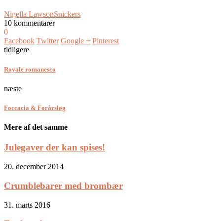
Nigella Lawson
Snickers
10 kommentarer
0
Facebook
Twitter
Google +
Pinterest
tidligere
Royale romanesco
næste
Foccacia & Forårsløg
Mere af det samme
Julegaver der kan spises!
20. december 2014
Crumblebarer med brombær
31. marts 2016