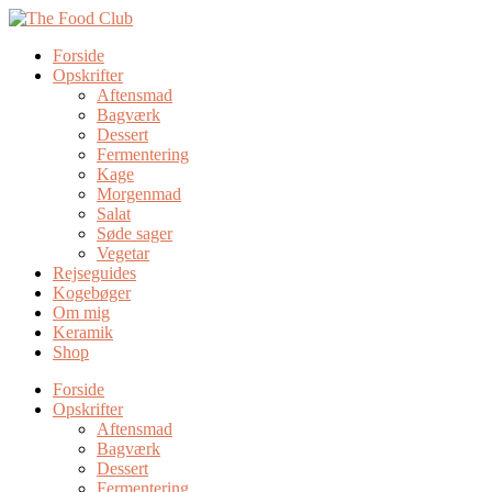
Forside
Opskrifter
Aftensmad
Bagværk
Dessert
Fermentering
Kage
Morgenmad
Salat
Søde sager
Vegetar
Rejseguides
Kogebøger
Om mig
Keramik
Shop
Forside
Opskrifter
Aftensmad
Bagværk
Dessert
Fermentering