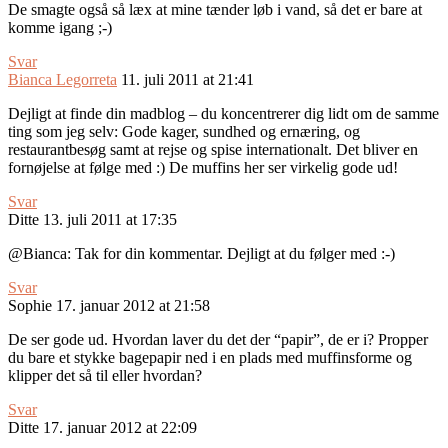
De smagte også så læx at mine tænder løb i vand, så det er bare at
komme igang ;-)
Svar
Bianca Legorreta
11. juli 2011 at 21:41
Dejligt at finde din madblog – du koncentrerer dig lidt om de samme
ting som jeg selv: Gode kager, sundhed og ernæring, og
restaurantbesøg samt at rejse og spise internationalt. Det bliver en
fornøjelse at følge med :) De muffins her ser virkelig gode ud!
Svar
Ditte
13. juli 2011 at 17:35
@Bianca: Tak for din kommentar. Dejligt at du følger med :-)
Svar
Sophie
17. januar 2012 at 21:58
De ser gode ud. Hvordan laver du det der “papir”, de er i? Propper
du bare et stykke bagepapir ned i en plads med muffinsforme og
klipper det så til eller hvordan?
Svar
Ditte
17. januar 2012 at 22:09