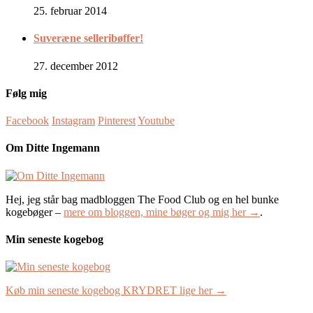
25. februar 2014
Suveræne selleribøffer!
27. december 2012
Følg mig
Facebook
Instagram
Pinterest
Youtube
Om Ditte Ingemann
Hej, jeg står bag madbloggen The Food Club og en hel bunke
kogebøger –
mere om bloggen, mine bøger og mig her →
.
Min seneste kogebog
Køb min seneste kogebog KRYDRET lige her →