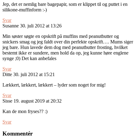
Jep, det er nemlig bare bagepapir, som er klippet til og puttet i en
silikone-muffinform :-)
Svar
Susanne
30. juli 2012 at 13:26
Min søster søgte en opskrift på muffins med peanutbutter og
snickers smag og jeg faldt over din perfekte opskrift…. Mums siger
jeg bare. Hun lavede dem dog med peanutbutter frosting, hvilket
bestemt ikke er sundere, men hold da op, jeg kunne høre englene
synge ;0) Det kan anbefales
Svar
Ditte
30. juli 2012 at 15:21
Lækkert, lækkert, lækkert – lyder som noget for mig!
Svar
Sisse
19. august 2019 at 20:32
Kan de mon fryses?? :)
Svar
Kommentér