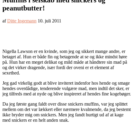
Muffins i selskab med snickers og
peanutbutter!
af
Ditte Ingemann
10. juli 2011
Nigella Lawson er en kvinde, som jeg og sikkert mange andre, er
betaget af. Hun er både fin og betagende at se og ikke mindst høre
på. Hun har en meget delikat og mild måde at håndtere sin mad på
og det virker dragende, især fordi der oveni er et element af
sexethed.
Jeg gad virkelig godt at blive inviteret indenfor hos hende og smage
hendes overdådige, tenderende vulgære mad, men indtil det sker, er
jeg tilfreds med at nyde og blive inspireret af hendes fine kogebøger.
Da jeg første gang faldt over disse snickers muffins, var jeg splittet
mellem om det var lækkert eller nærmere kvalmende, da jeg bestemt
ikke bryder mig om snickers. Men jeg fandt hurtigt ud af at kage
med snickers er en helt anden snak.