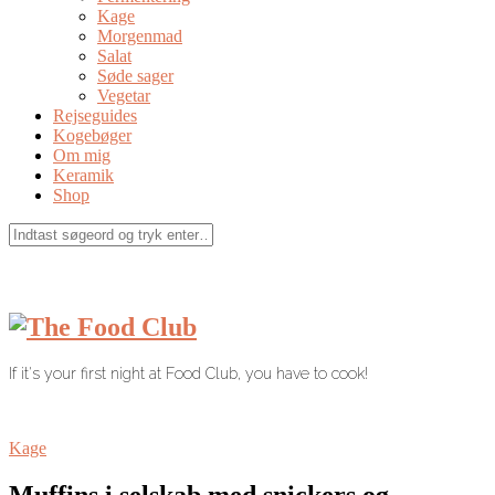
Kage
Morgenmad
Salat
Søde sager
Vegetar
Rejseguides
Kogebøger
Om mig
Keramik
Shop
If it's your first night at Food Club, you have to cook!
Kage