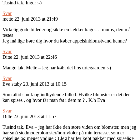
Tusind tak, Inger :-)
Svar
mette
22. juni 2013 at 21:49
Virkelig gode billeder og sikke en lækker kage…. mums, den må
testes
Jeg må lige høre dig hvor du køber appelsinblomstvand henne?
Svar
Ditte
22. juni 2013 at 22:46
Mange tak, Mette – jeg har købt det hos urtegaarden :-)
Svar
Eva staby
23. juni 2013 at 10:15
Som altid smuk og indbydende billed. Hvilke blomster er det der
kan spises , og hvor får man fat i dem m ? . K.h Eva
Svar
Ditte
23. juni 2013 at 11:57
Tusind tak, Eva – jeg har ikke den store viden om blomster, men jeg
har små stedmoderblomster/hornvioler på min terrasse, som er
spiselige og meget yndige :-) Jeg har før købt pakker med spiselige