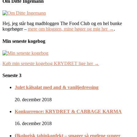
Om Ditte Ingemann
Hej, jeg står bag madbloggen The Food Club og en hel bunke
kogebøger –
mere om bloggen, mine bøger og mig her →
.
Min seneste kogebog
Køb min seneste kogebog KRYDRET lige her →
Seneste 3
Julet kålsalat med and & vaniljedressing
20. december 2018
Konkurrence: KRYDRET & CABBAGE KARMA
16. december 2018
Økologisk tahinkonfekt – smager så englene synger