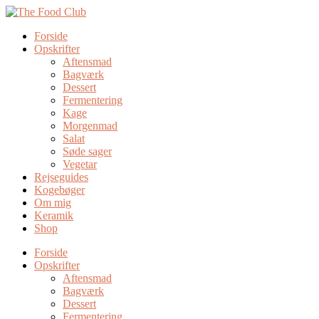
Forside
Opskrifter
Aftensmad
Bagværk
Dessert
Fermentering
Kage
Morgenmad
Salat
Søde sager
Vegetar
Rejseguides
Kogebøger
Om mig
Keramik
Shop
Forside
Opskrifter
Aftensmad
Bagværk
Dessert
Fermentering