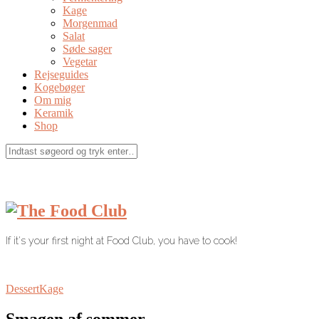
Kage
Morgenmad
Salat
Søde sager
Vegetar
Rejseguides
Kogebøger
Om mig
Keramik
Shop
If it's your first night at Food Club, you have to cook!
Dessert
Kage