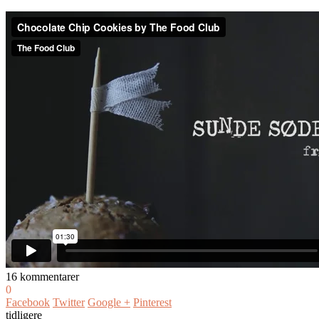
16 kommentarer
0
Facebook
Twitter
Google +
Pinterest
tidligere