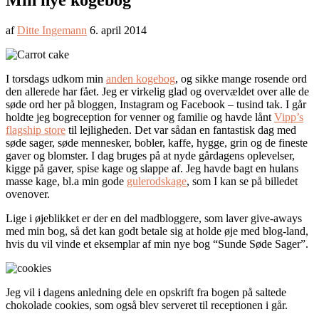
Min nye kogebog
af
Ditte Ingemann
6. april 2014
I torsdags udkom min
anden kogebog
, og sikke mange rosende ord
den allerede har fået. Jeg er virkelig glad og overvældet over alle de
søde ord her på bloggen, Instagram og Facebook – tusind tak. I går
holdte jeg bogreception for venner og familie og havde lånt
Vipp’s
flagship store
til lejligheden. Det var sådan en fantastisk dag med
søde sager, søde mennesker, bobler, kaffe, hygge, grin og de fineste
gaver og blomster. I dag bruges på at nyde gårdagens oplevelser,
kigge på gaver, spise kage og slappe af. Jeg havde bagt en hulans
masse kage, bl.a min gode
gulerodskage
, som I kan se på billedet
ovenover.
Lige i øjeblikket er der en del madbloggere, som laver give-aways
med min bog, så det kan godt betale sig at holde øje med blog-land,
hvis du vil vinde et eksemplar af min nye bog “Sunde Søde Sager”.
Jeg vil i dagens anledning dele en opskrift fra bogen på saltede
chokolade cookies, som også blev serveret til receptionen i går.