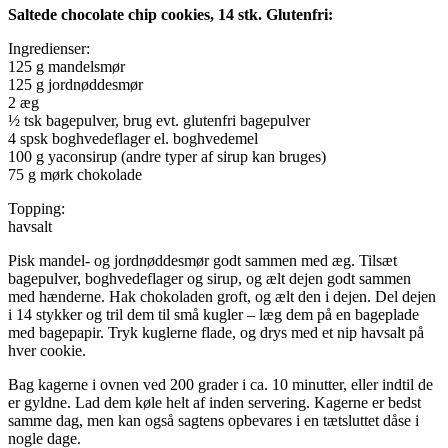
Saltede chocolate chip cookies, 14 stk. Glutenfri:
Ingredienser:
125 g mandelsmør
125 g jordnøddesmør
2 æg
½ tsk bagepulver, brug evt. glutenfri bagepulver
4 spsk boghvedeflager el. boghvedemel
100 g yaconsirup (andre typer af sirup kan bruges)
75 g mørk chokolade
Topping:
havsalt
Pisk mandel- og jordnøddesmør godt sammen med æg. Tilsæt
bagepulver, boghvedeflager og sirup, og ælt dejen godt sammen
med hænderne. Hak chokoladen groft, og ælt den i dejen. Del dejen
i 14 stykker og tril dem til små kugler – læg dem på en bageplade
med bagepapir. Tryk kuglerne flade, og drys med et nip havsalt på
hver cookie.
Bag kagerne i ovnen ved 200 grader i ca. 10 minutter, eller indtil de
er gyldne. Lad dem køle helt af inden servering. Kagerne er bedst
samme dag, men kan også sagtens opbevares i en tætsluttet dåse i
nogle dage.