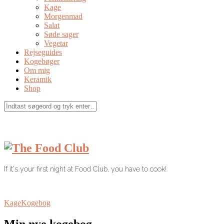
Kage
Morgenmad
Salat
Søde sager
Vegetar
Rejseguides
Kogebøger
Om mig
Keramik
Shop
If it's your first night at Food Club, you have to cook!
Kage
Kogebog