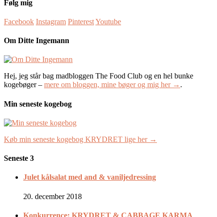
Følg mig
Facebook
Instagram
Pinterest
Youtube
Om Ditte Ingemann
Hej, jeg står bag madbloggen The Food Club og en hel bunke
kogebøger –
mere om bloggen, mine bøger og mig her →
.
Min seneste kogebog
Køb min seneste kogebog KRYDRET lige her →
Seneste 3
Julet kålsalat med and & vaniljedressing
20. december 2018
Konkurrence: KRYDRET & CABBAGE KARMA