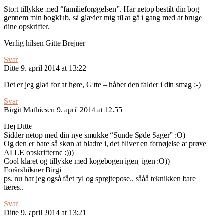
Stort tillykke med “familieforøgelsen”. Har netop bestilt din bog
gennem min bogklub, så glæder mig til at gå i gang med at bruge
dine opskrifter.
Venlig hilsen Gitte Brejner
Svar
Ditte
9. april 2014 at 13:22
Det er jeg glad for at høre, Gitte – håber den falder i din smag :-)
Svar
Birgit Mathiesen
9. april 2014 at 12:55
Hej Ditte
Sidder netop med din nye smukke “Sunde Søde Sager” :O)
Og den er bare så skøn at bladre i, det bliver en fornøjelse at prøve
ALLE opskrifterne :)))
Cool klaret og tillykke med kogebogen igen, igen :O))
Forårshilsner Birgit
ps. nu har jeg også fået tyl og sprøjtepose.. sååå teknikken bare
læres..
Svar
Ditte
9. april 2014 at 13:21