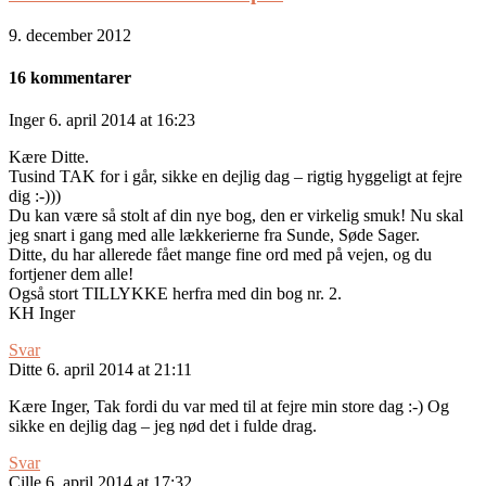
9. december 2012
16 kommentarer
Inger
6. april 2014 at 16:23
Kære Ditte.
Tusind TAK for i går, sikke en dejlig dag – rigtig hyggeligt at fejre
dig :-)))
Du kan være så stolt af din nye bog, den er virkelig smuk! Nu skal
jeg snart i gang med alle lækkerierne fra Sunde, Søde Sager.
Ditte, du har allerede fået mange fine ord med på vejen, og du
fortjener dem alle!
Også stort TILLYKKE herfra med din bog nr. 2.
KH Inger
Svar
Ditte
6. april 2014 at 21:11
Kære Inger, Tak fordi du var med til at fejre min store dag :-) Og
sikke en dejlig dag – jeg nød det i fulde drag.
Svar
Cille
6. april 2014 at 17:32