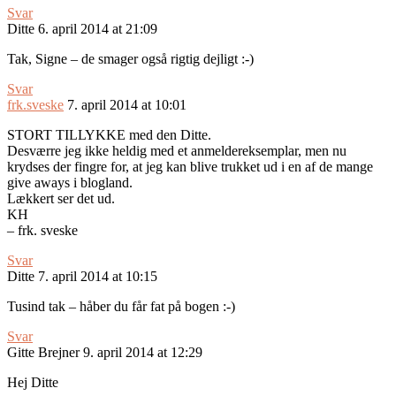
Svar
Ditte
6. april 2014 at 21:09
Tak, Signe – de smager også rigtig dejligt :-)
Svar
frk.sveske
7. april 2014 at 10:01
STORT TILLYKKE med den Ditte.
Desværre jeg ikke heldig med et anmeldereksemplar, men nu
krydses der fingre for, at jeg kan blive trukket ud i en af de mange
give aways i blogland.
Lækkert ser det ud.
KH
– frk. sveske
Svar
Ditte
7. april 2014 at 10:15
Tusind tak – håber du får fat på bogen :-)
Svar
Gitte Brejner
9. april 2014 at 12:29
Hej Ditte