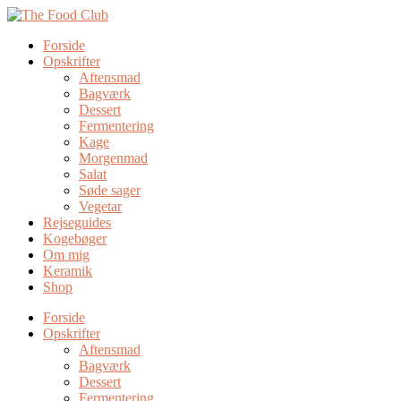
Forside
Opskrifter
Aftensmad
Bagværk
Dessert
Fermentering
Kage
Morgenmad
Salat
Søde sager
Vegetar
Rejseguides
Kogebøger
Om mig
Keramik
Shop
Forside
Opskrifter
Aftensmad
Bagværk
Dessert
Fermentering