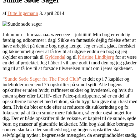
Sunde Søde Sager
af
Ditte Ingemann
3. april 2014
Juhuuuuu – hurraaaaaa- weeeeeee – jubiiiiiii! Min bog er endelig
færdig og udkommer i dag! Sikke en fantastisk dejlig følelse efter at
have arbejdet på denne bog rigtig længe. Jeg er stolt, glad, forelsket
og taknemmelig over at få lov til at udgive endnu en bog og jeg
skylder en stor tak til
Gyldendal
og til
Kristine Lindbjerg
for at være
en del af projektet. Jeg håber I vil tage godt i mod den og jeg glæder
mig til at få lov til at forsøde tilværelsen rundt om i jeres køkkener.
“
Sunde Søde Sager fra The Food Club
” er delt op i 7 kapitler og
indeholder mere end 75 opskrifter på sundt sødt. Alle bogens
opskrifter er uden hvidt, raffineret sukker og hvedemel, og hvis du
enten spiser efter LCHF- eller Paleo-principperne, så er en del af
opskrifterne forsynet med et ikon, så du trygt kan give dig i kast med
dem. Hvis du blot er ude efter at reducere dit sukkerindtag og fx
fokusere på at få en smule mere fuldkorn, så er der også noget for
dig. Der er både opskrifter til de voksne, et kapitel til de sunde, søde
børn og masser af glutenfrie lækkerier. Min bog skal ikke betragtes
som en slanke- eller sundhedsbog, og bogens opskrifter skal
selvfølgelig nydes i begrænsede mængder, da energiindholdet stadig