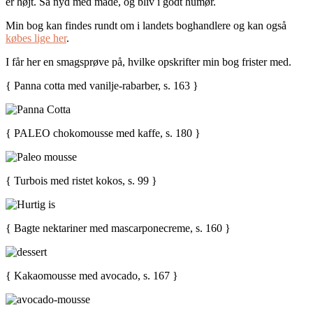
er højt. Så nyd med måde, og bliv i godt humør.
Min bog kan findes rundt om i landets boghandlere og kan også
købes lige her
.
I får her en smagsprøve på, hvilke opskrifter min bog frister med.
{ Panna cotta med vanilje-rabarber, s. 163 }
{ PALEO chokomousse med kaffe, s. 180 }
{ Turbois med ristet kokos, s. 99 }
{ Bagte nektariner med mascarponecreme, s. 160 }
{ Kakaomousse med avocado, s. 167 }