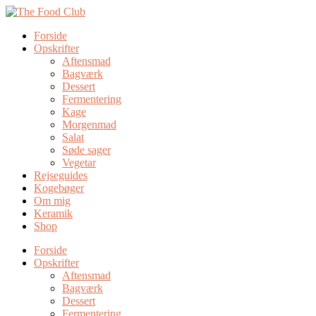
Forside
Opskrifter
Aftensmad
Bagværk
Dessert
Fermentering
Kage
Morgenmad
Salat
Søde sager
Vegetar
Rejseguides
Kogebøger
Om mig
Keramik
Shop
Forside
Opskrifter
Aftensmad
Bagværk
Dessert
Fermentering