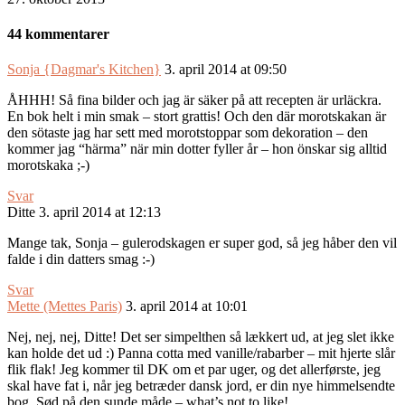
44 kommentarer
Sonja {Dagmar's Kitchen}
3. april 2014 at 09:50
ÅHHH! Så fina bilder och jag är säker på att recepten är urläckra.
En bok helt i min smak – stort grattis! Och den där morotskakan är
den sötaste jag har sett med morotstoppar som dekoration – den
kommer jag “härma” när min dotter fyller år – hon önskar sig alltid
morotskaka ;-)
Svar
Ditte
3. april 2014 at 12:13
Mange tak, Sonja – gulerodskagen er super god, så jeg håber den vil
falde i din datters smag :-)
Svar
Mette (Mettes Paris)
3. april 2014 at 10:01
Nej, nej, nej, Ditte! Det ser simpelthen så lækkert ud, at jeg slet ikke
kan holde det ud :) Panna cotta med vanille/rabarber – mit hjerte slår
flik flak! Jeg kommer til DK om et par uger, og det allerførste, jeg
skal have fat i, når jeg betræder dansk jord, er din nye himmelsendte
bog. Sød på den sunde måde – what’s not to like!