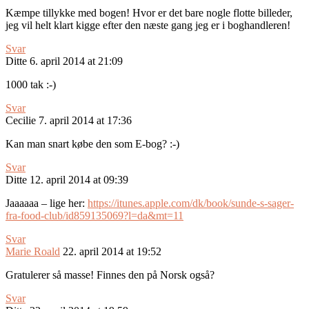
Kæmpe tillykke med bogen! Hvor er det bare nogle flotte billeder,
jeg vil helt klart kigge efter den næste gang jeg er i boghandleren!
Svar
Ditte
6. april 2014 at 21:09
1000 tak :-)
Svar
Cecilie
7. april 2014 at 17:36
Kan man snart købe den som E-bog? :-)
Svar
Ditte
12. april 2014 at 09:39
Jaaaaaa – lige her:
https://itunes.apple.com/dk/book/sunde-s-sager-
fra-food-club/id859135069?l=da&mt=11
Svar
Marie Roald
22. april 2014 at 19:52
Gratulerer så masse! Finnes den på Norsk også?
Svar