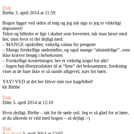
Svar
Birthe
3. april 2014 at 11:59
Bogen ligger ved siden af mig og jeg må sige er jeg er virkeligt
imponeret!
Tekst og billeder er lige i skabet som forventet, når man læser med
her, men hvor er det dejligt med:
– MANGE opskrifter, virkelig valuta for pengene
– Mange forskellige sødemidler, og også mange “almindelige”, som
ikke kræver besøg i helsekosten
– Forskellige kostretninger, her er virkelig noget for alle!
– Ingen høj-fiberprodukter til at “lime” det helesammen, forskning
viser at de bare ikke er så sunde alligevel, især for børn.
YAY! VED at det her bliver min nye kagebibel!
kh Birthe
Svar
Ditte
3. april 2014 at 12:10
Hvor dejligt, Birthe – tak for de søde ord. Jeg er så glad for at høre,
at du allerede er vild med bogen – så dejligt :-)
Svar
Rav Food
3. april 2014 at 12:07