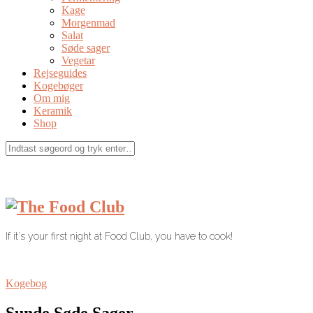
Kage
Morgenmad
Salat
Søde sager
Vegetar
Rejseguides
Kogebøger
Om mig
Keramik
Shop
If it's your first night at Food Club, you have to cook!
Kogebog