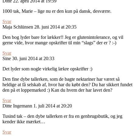
Ditte
22. april 2014 at 19:59
1000 tak, Marie – lige nu er den kun på dansk, desværre.
Svar
Maja Schlünsen
28. juni 2014 at 20:35
Den bog lyder bare for lækker!! Jeg er glutenintolerance, og vil
gerne vide, hvor mange opskrifter til min “slags” der er ? :-)
Svar
Sine
30. juni 2014 at 20:33
Det lyder som nogle virkelig lækre opskrifter :)
Den fine dybe tallerken, som de bagte nektariner har været så
heldige at få selskab af, hvor har du købt den? Du har sikkert fundet
den på et loppemarked :) Kan du hvem der har lavet den?
Svar
Ditte Ingemann
1. juli 2014 at 20:20
Tusind tak – den dybe tallerken er fra en genbrugsbutik, og jeg
kender ikke mærket…
Svar