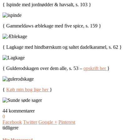
{ Ispinde med jordnødder & havsalt, s. 103 }
{ Gammeldaws æblekage med five spice, s. 159 }
{ Lagkage med hindbærskum og saltet dadelkaramel, s. 62 }
{ Gulderodskagen over dem alle, s. 53 –
opskrift her
}
{
Køb min bog lige her
}
44 kommentarer
0
Facebook
Twitter
Google +
Pinterest
tidligere
Min Morgenmad