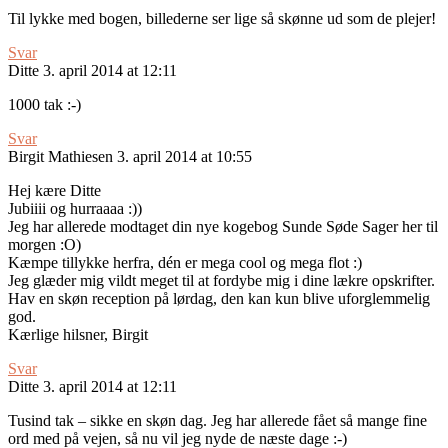
Til lykke med bogen, billederne ser lige så skønne ud som de plejer!
Svar
Ditte
3. april 2014 at 12:11
1000 tak :-)
Svar
Birgit Mathiesen
3. april 2014 at 10:55
Hej kære Ditte
Jubiiii og hurraaaa :))
Jeg har allerede modtaget din nye kogebog Sunde Søde Sager her til
morgen :O)
Kæmpe tillykke herfra, dén er mega cool og mega flot :)
Jeg glæder mig vildt meget til at fordybe mig i dine lækre opskrifter.
Hav en skøn reception på lørdag, den kan kun blive uforglemmelig
god.
Kærlige hilsner, Birgit
Svar
Ditte
3. april 2014 at 12:11
Tusind tak – sikke en skøn dag. Jeg har allerede fået så mange fine
ord med på vejen, så nu vil jeg nyde de næste dage :-)