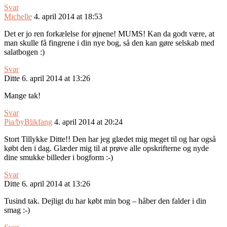
Svar
Michelle
4. april 2014 at 18:53
Det er jo ren forkælelse for øjnene! MUMS! Kan da godt være, at
man skulle få fingrene i din nye bog, så den kan gøre selskab med
salatbogen :)
Svar
Ditte
6. april 2014 at 13:26
Mange tak!
Svar
Pia/byBlikfang
4. april 2014 at 20:24
Stort Tillykke Ditte!! Den har jeg glædet mig meget til og har også
købt den i dag. Glæder mig til at prøve alle opskrifterne og nyde
dine smukke billeder i bogform :-)
Svar
Ditte
6. april 2014 at 13:26
Tusind tak. Dejligt du har købt min bog – håber den falder i din
smag :-)