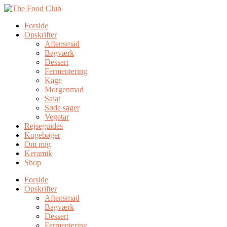
Forside
Opskrifter
Aftensmad
Bagværk
Dessert
Fermentering
Kage
Morgenmad
Salat
Søde sager
Vegetar
Rejseguides
Kogebøger
Om mig
Keramik
Shop
Forside
Opskrifter
Aftensmad
Bagværk
Dessert
Fermentering