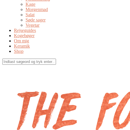
Kage
Morgenmad
Salat
Søde sager
Vegetar
Rejseguides
Kogebøger
Om mig
Keramik
Shop