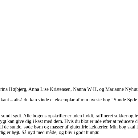
brina Højbjerg, Anna Lise Kristensen, Nanna W-H, og Marianne Ny
øjkant – altså du kan vinde et eksemplar af min nyeste bog “Sunde Sø
 sundt sødt. Alle bogens opskrifter er uden hvidt, raffineret sukker og 
trygt kan give dig i kast med dem. Hvis du blot er ude efter at reducere 
l til de sunde, søde børn og masser af glutenfrie lækkerier. Min bog ska
dig er højt. Så nyd med måde, og bliv i godt humør.