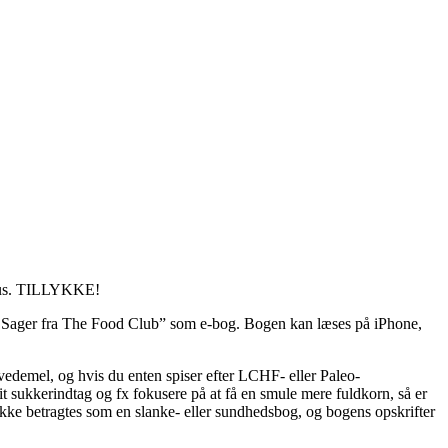
huus. TILLYKKE!
de Sager fra The Food Club” som e-bog. Bogen kan læses på iPhone,
hvedemel, og hvis du enten spiser efter LCHF- eller Paleo-
dit sukkerindtag og fx fokusere på at få en smule mere fuldkorn, så er
l ikke betragtes som en slanke- eller sundhedsbog, og bogens opskrifter