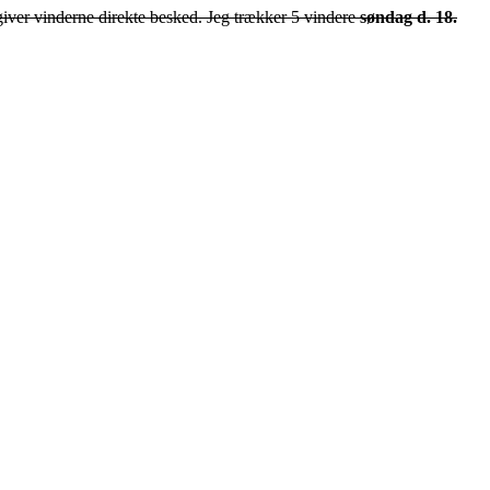
 giver vinderne direkte besked. Jeg trækker 5 vindere
søndag d. 18.