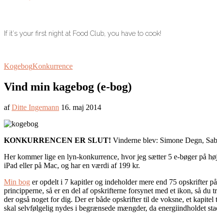
If it's your first night at Food Club, you have to cook!
Kogebog
Konkurrence
Vind min kagebog (e-bog)
af
Ditte Ingemann
16. maj 2014
KONKURRENCEN ER SLUT!
Vinderne blev: Simone Degn, Sa
Her kommer lige en lyn-konkurrence, hvor jeg sætter 5 e-bøger på h
iPad eller på Mac, og har en værdi af 199 kr.
Min bog
er opdelt i 7 kapitler og indeholder mere end 75 opskrifter på
principperne, så er en del af opskrifterne forsynet med et ikon, så du 
der også noget for dig. Der er både opskrifter til de voksne, et kapite
skal selvfølgelig nydes i begrænsede mængder, da energiindholdet sta