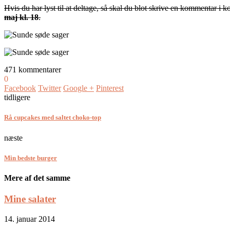
Hvis du har lyst til at deltage, så skal du blot skrive en kommentar i
maj kl. 18
.
471 kommentarer
0
Facebook
Twitter
Google +
Pinterest
tidligere
Rå cupcakes med saltet choko-top
næste
Min bedste burger
Mere af det samme
Mine salater
14. januar 2014