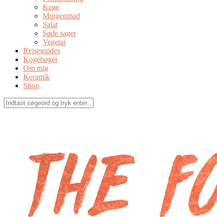
Kage
Morgenmad
Salat
Søde sager
Vegetar
Rejseguides
Kogebøger
Om mig
Keramik
Shop