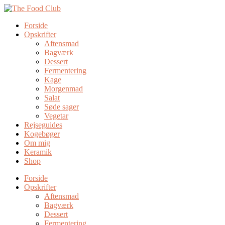
Forside
Opskrifter
Aftensmad
Bagværk
Dessert
Fermentering
Kage
Morgenmad
Salat
Søde sager
Vegetar
Rejseguides
Kogebøger
Om mig
Keramik
Shop
Forside
Opskrifter
Aftensmad
Bagværk
Dessert
Fermentering