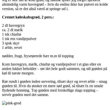
almindelig varm havregrød – hvis du endnu ikke har prøvet en kolde
version, så er det altså værd at springe ud i.
Cremet køleskabsgrød, 2 pers.:
2 dl havregryn
ca. 2 dl mælk
1 tsk chiafrø
1 tsk ren vaniljepulver
3 spsk skyr
1 æble, revet
nødder, frugt, frysetørrede bær m.m til topping
Kom havregryn, mælk, chiafrø og vaniljepulver i et glas eller en
anden lukket beholder – rør det hele godt sammen, og stil grøden på
køl til næste morgen.
Rør rundt i grøden inden servering, tilsæt skyr og revet æble – smag
grøden til. Hvis du ønsker en mere sød grød, så tilsæt fx en smule
flydende honning. Top grøden med forskellige slags topping –
servér grøden med det samme.