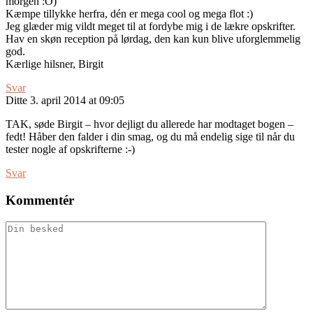
morgen :O)
Kæmpe tillykke herfra, dén er mega cool og mega flot :)
Jeg glæder mig vildt meget til at fordybe mig i de lækre opskrifter.
Hav en skøn reception på lørdag, den kan kun blive uforglemmelig
god.
Kærlige hilsner, Birgit
Svar
Ditte
3. april 2014 at 09:05
TAK, søde Birgit – hvor dejligt du allerede har modtaget bogen –
fedt! Håber den falder i din smag, og du må endelig sige til når du
tester nogle af opskrifterne :-)
Svar
Kommentér