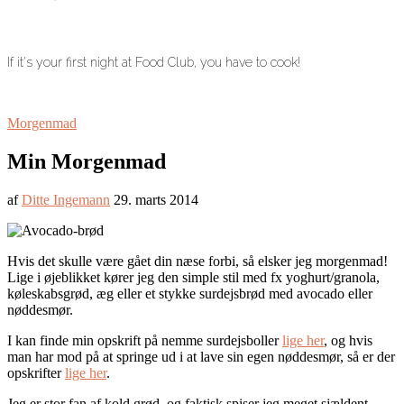
If it's your first night at Food Club, you have to cook!
Morgenmad
Min Morgenmad
af
Ditte Ingemann
29. marts 2014
Hvis det skulle være gået din næse forbi, så elsker jeg morgenmad!
Lige i øjeblikket kører jeg den simple stil med fx yoghurt/granola,
køleskabsgrød, æg eller et stykke surdejsbrød med avocado eller
nøddesmør.
I kan finde min opskrift på nemme surdejsboller
lige her
, og hvis
man har mod på at springe ud i at lave sin egen nøddesmør, så er der
opskrifter
lige her
.
Jeg er stor fan af kold grød, og faktisk spiser jeg meget sjældent