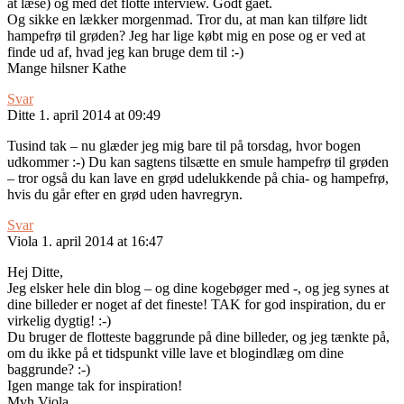
at læse) og med det flotte interview. Godt gået.
Og sikke en lækker morgenmad. Tror du, at man kan tilføre lidt
hampefrø til grøden? Jeg har lige købt mig en pose og er ved at
finde ud af, hvad jeg kan bruge dem til :-)
Mange hilsner Kathe
Svar
Ditte
1. april 2014 at 09:49
Tusind tak – nu glæder jeg mig bare til på torsdag, hvor bogen
udkommer :-) Du kan sagtens tilsætte en smule hampefrø til grøden
– tror også du kan lave en grød udelukkende på chia- og hampefrø,
hvis du går efter en grød uden havregryn.
Svar
Viola
1. april 2014 at 16:47
Hej Ditte,
Jeg elsker hele din blog – og dine kogebøger med -, og jeg synes at
dine billeder er noget af det fineste! TAK for god inspiration, du er
virkelig dygtig! :-)
Du bruger de flotteste baggrunde på dine billeder, og jeg tænkte på,
om du ikke på et tidspunkt ville lave et blogindlæg om dine
baggrunde? :-)
Igen mange tak for inspiration!
Mvh Viola