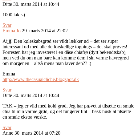
Ditte
30. marts 2014 at 10:44
1000 tak :-)
Svar
Emma Jo
29. marts 2014 at 22:02
Aijjj! Den køleskabsgrød ser vildt lækker ud – det ser super
interessant ud med alle de forskellige toppings – det skal prøves!
Forresten har jeg investeret i en dåse chiafrø (dyrt bekendtskab),
men ved du om man bare kan komme dem i sin varme havregrød
om morgenen – altså mens man laver den?? :)
Emma
http://www.thecasualcliche.blogspot.dk
Svar
Ditte
30. marts 2014 at 10:44
TAK – jeg er vild med kold grød. Jeg har prøvet at tilsætte en smule
chia til min varme grød, og det fungerer fint – bask husk at tilsætte
en smule ekstra væske.
Svar
Anne
30. marts 2014 at 07:20