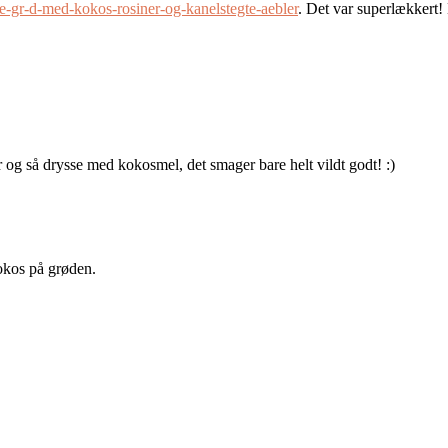
-gr-d-med-kokos-rosiner-og-kanelstegte-aebler
. Det var superlækkert! 
er og så drysse med kokosmel, det smager bare helt vildt godt! :)
kokos på grøden.