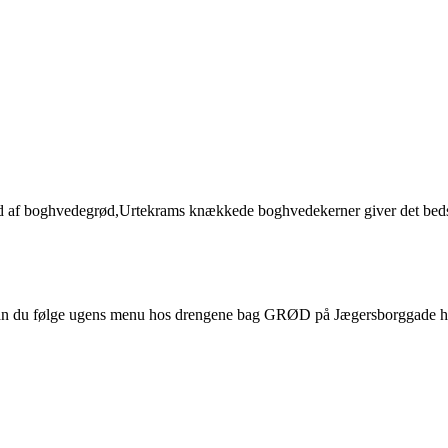
ød af boghvedegrød,Urtekrams knækkede boghvedekerner giver det bedste
e kan du følge ugens menu hos drengene bag GRØD på Jægersborggade hv