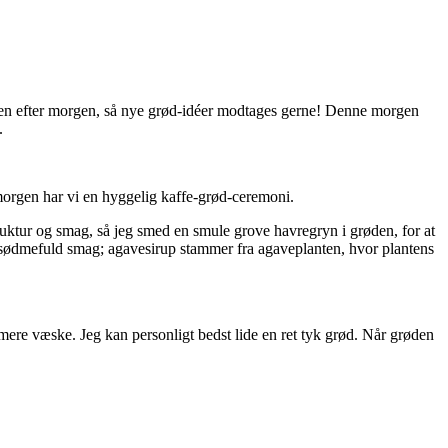
orgen efter morgen, så nye grød-idéer modtages gerne! Denne morgen
e.
er morgen har vi en hyggelig kaffe-grød-ceremoni.
uktur og smag, så jeg smed en smule grove havregryn i grøden, for at
g sødmefuld smag; agavesirup stammer fra agaveplanten, hvor plantens
mere væske. Jeg kan personligt bedst lide en ret tyk grød. Når grøden