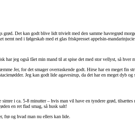
slags grød. Det kan godt blive lidt trivielt med den samme havregrød m
get nemt ned i følgeskab med et glas friskpresset appelsin-mandarinjuci
ktisk har jeg også fået min mand til at spise det med stor vellyst, så hv
æmme Jer, for det smager overraskende godt. Hirse har en meget fin str
istacienødder. Jeg kan godt lide agavesirup, da det har en meget dyb o
simre i ca. 5-8 minutter – hvis man vil have en tyndere grød, tilsættes 
øden en ret flad smag, så husk salt!
er, frø og hvad man nu ellers kan lide.