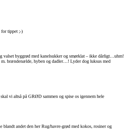
or tippet ;-)
 dog valset byggrød med kanelsukker og smørklat – ikke dårligt…uhm!
nkorn m. brændenælde, hyben og dadler…! Lyder dog luksus med
 skal vi altså på GRØD sammen og spise os igennem hele
vede blandt andet den her Rug/havre-grød med kokos, rosiner og