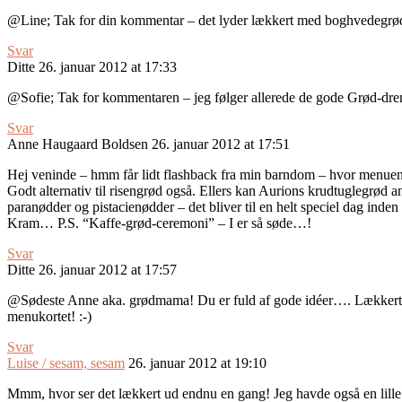
@Line; Tak for din kommentar – det lyder lækkert med boghvedegrød.
Svar
Ditte
26. januar 2012 at 17:33
@Sofie; Tak for kommentaren – jeg følger allerede de gode Grød-dren
Svar
Anne Haugaard Boldsen
26. januar 2012 at 17:51
Hej veninde – hmm får lidt flashback fra min barndom – hvor menuen 
Godt alternativ til risengrød også. Ellers kan Aurions krudtuglegrød
paranødder og pistacienødder – det bliver til en helt speciel dag inden
Kram… P.S. “Kaffe-grød-ceremoni” – I er så søde…!
Svar
Ditte
26. januar 2012 at 17:57
@Sødeste Anne aka. grødmama! Du er fuld af gode idéer…. Lækkert 
menukortet! :-)
Svar
Luise / sesam, sesam
26. januar 2012 at 19:10
Mmm, hvor ser det lækkert ud endnu en gang! Jeg havde også en lille f