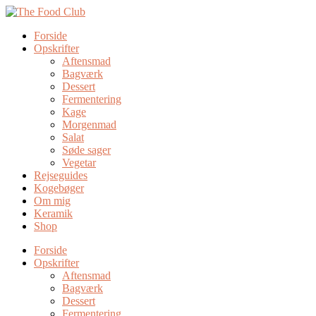
Forside
Opskrifter
Aftensmad
Bagværk
Dessert
Fermentering
Kage
Morgenmad
Salat
Søde sager
Vegetar
Rejseguides
Kogebøger
Om mig
Keramik
Shop
Forside
Opskrifter
Aftensmad
Bagværk
Dessert
Fermentering