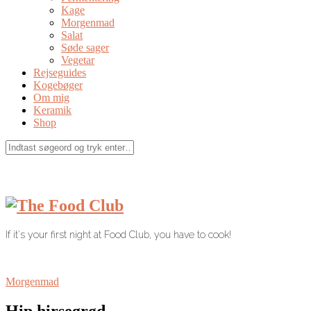
Kage
Morgenmad
Salat
Søde sager
Vegetar
Rejseguides
Kogebøger
Om mig
Keramik
Shop
If it's your first night at Food Club, you have to cook!
Morgenmad