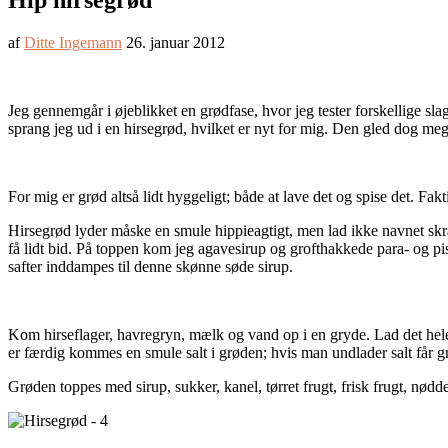
Hip hirsegrød
af
Ditte Ingemann
26. januar 2012
Jeg gennemgår i øjeblikket en grødfase, hvor jeg tester forskellige 
sprang jeg ud i en hirsegrød, hvilket er nyt for mig. Den gled dog me
For mig er grød altså lidt hyggeligt; både at lave det og spise det. Fa
Hirsegrød lyder måske en smule hippieagtigt, men lad ikke navnet skr
få lidt bid. På toppen kom jeg agavesirup og grofthakkede para- og p
safter inddampes til denne skønne søde sirup.
Kom hirseflager, havregryn, mælk og vand op i en gryde. Lad det hele 
er færdig kommes en smule salt i grøden; hvis man undlader salt får gr
Grøden toppes med sirup, sukker, kanel, tørret frugt, frisk frugt, nødd