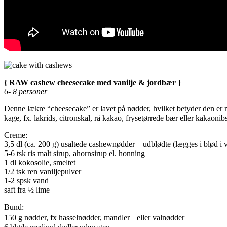
{ RAW cashew cheesecake med vanilje & jordbær }
6- 8 personer
Denne lækre “cheesecake” er lavet på nødder, hvilket betyder den er 
kage, fx. lakrids, citronskal, rå kakao, frysetørrede bær eller kakaonibs
Creme:
3,5 dl (ca. 200 g) usaltede cashewnødder – udblødte (lægges i blød i v
5-6 tsk ris malt sirup, ahornsirup el. honning
1 dl kokosolie, smeltet
1/2 tsk ren vaniljepulver
1-2 spsk vand
saft fra ½ lime
Bund:
150 g nødder, fx hasselnødder, mandler eller valnødder