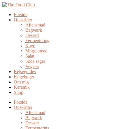
Forside
Opskrifter
Aftensmad
Bagværk
Dessert
Fermentering
Kage
Morgenmad
Salat
Søde sager
Vegetar
Rejseguides
Kogebøger
Om mig
Keramik
Shop
Forside
Opskrifter
Aftensmad
Bagværk
Dessert
Fermentering