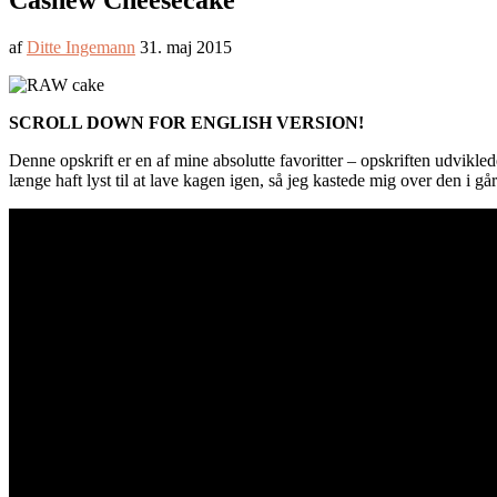
Cashew Cheesecake
af
Ditte Ingemann
31. maj 2015
SCROLL DOWN FOR ENGLISH VERSION!
Denne opskrift er en af mine absolutte favoritter – opskriften udvikled
længe haft lyst til at lave kagen igen, så jeg kastede mig over den i går