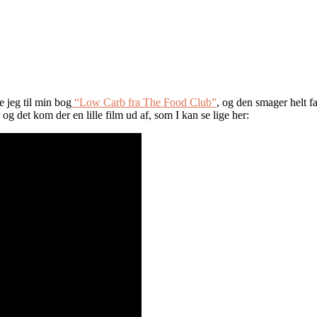
e jeg til min bog
“Low Carb fra The Food Club”
, og den smager helt f
 og det kom der en lille film ud af, som I kan se lige her: