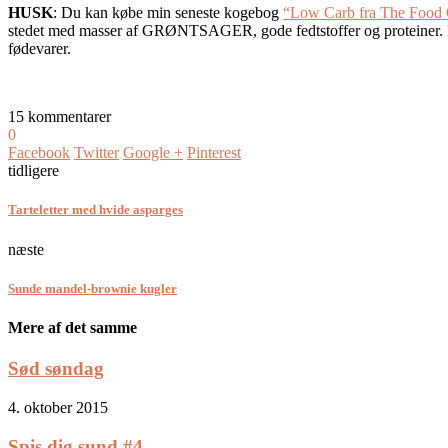
HUSK
: Du kan købe min seneste kogebog
“Low Carb fra The Food C
stedet med masser af GRØNTSAGER, gode fedtstoffer og proteiner. Få
fødevarer.
15 kommentarer
0
Facebook
Twitter
Google +
Pinterest
tidligere
Tarteletter med hvide asparges
næste
Sunde mandel-brownie kugler
Mere af det samme
Sød søndag
4. oktober 2015
Spis dig sund #4