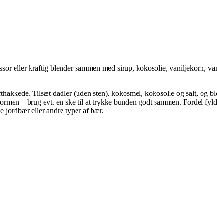
r eller kraftig blender sammen med sirup, kokosolie, vaniljekorn, van
hakkede. Tilsæt dadler (uden sten), kokosmel, kokosolie og salt, og ble
ormen – brug evt. en ske til at trykke bunden godt sammen. Fordel fylde
e jordbær eller andre typer af bær.