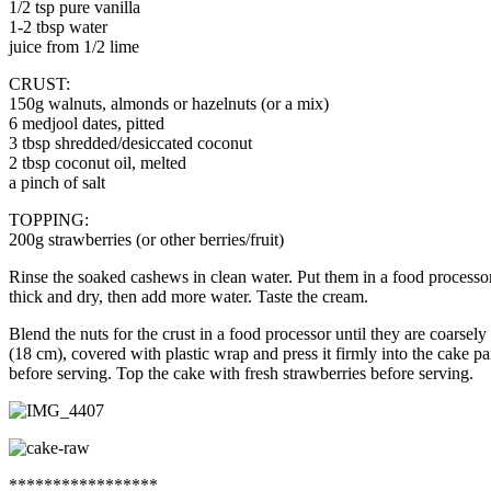
1/2 tsp pure vanilla
1-2 tbsp water
juice from 1/2 lime
CRUST:
150g walnuts, almonds or hazelnuts (or a mix)
6 medjool dates, pitted
3 tbsp shredded/desiccated coconut
2 tbsp coconut oil, melted
a pinch of salt
TOPPING:
200g strawberries (or other berries/fruit)
Rinse the soaked cashews in clean water. Put them in a food processor o
thick and dry, then add more water. Taste the cream.
Blend the nuts for the crust in a food processor until they are coarsel
(18 cm), covered with plastic wrap and press it firmly into the cake pa
before serving. Top the cake with fresh strawberries before serving.
*****************