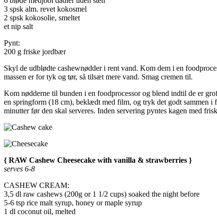
6 bløde medjool dadler uden sten
3 spsk alm. revet kokosmel
2 spsk kokosolie, smeltet
et nip salt
Pynt:
200 g friske jordbær
Skyl de udblødte cashewnødder i rent vand. Kom dem i en foodprocesso
massen er for tyk og tør, så tilsæt mere vand. Smag cremen til.
Kom nødderne til bunden i en foodprocessor og blend indtil de er groft
en springform (18 cm), beklædt med film, og tryk det godt sammen i f
minutter før den skal serveres. Inden servering pyntes kagen med frisk
{ RAW Cashew Cheesecake with vanilla & strawberries }
serves 6-8
CASHEW CREAM:
3,5 dl raw cashews (200g or 1 1/2 cups) soaked the night before
5-6 tsp rice malt syrup, honey or maple syrup
1 dl coconut oil, melted