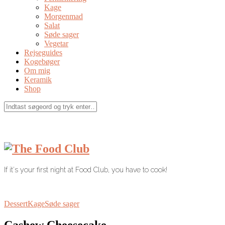
Kage
Morgenmad
Salat
Søde sager
Vegetar
Rejseguides
Kogebøger
Om mig
Keramik
Shop
If it's your first night at Food Club, you have to cook!
Dessert
Kage
Søde sager