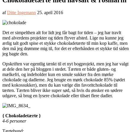
Chokoladetærte med havsalt & rosmarin
af
Ditte Ingemann
25. april 2016
Det er simpelthen alt for lidt jeg får bagt for tiden – jeg har travlt
med alverdens projekter og tiden flyver afsted. Lige nu kunne jeg
ærlig talt godt spise et stykke chokoladetærte til min kop kaffe, men
den må jeg drømme mig til, for det er efterhånden et stykke tid siden
jeg bagte den.
Opskriften var egentlig tænkt til et nyt bogprojekt, men jeg har valgt
at dele den her på bloggen i stedet. Tærten er både gluten- og
mælkefri, og indeholder kun en smule sukker fra den mørke
chokolade og dadlerne. Jeg brugte en mørk chokolade 85% (sødet
med kokossukker), men du kan vælge din favoritchokolade til
tærten. Tærten bliver ikke super sød, så hvis du ønsker en sødere
udgave, så brug en lysere chokolade eller tilsæt flere dadler.
{ Chokoladetærte }
4-6 personer
Tærtebund: