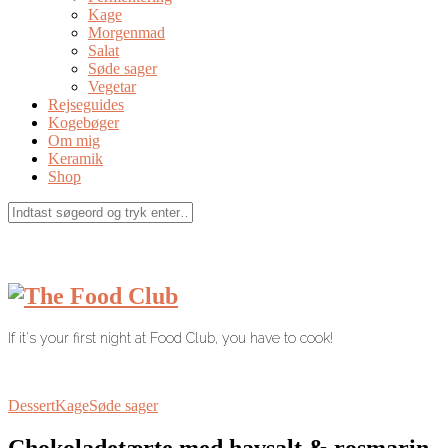
Kage
Morgenmad
Salat
Søde sager
Vegetar
Rejseguides
Kogebøger
Om mig
Keramik
Shop
If it's your first night at Food Club, you have to cook!
Dessert
Kage
Søde sager