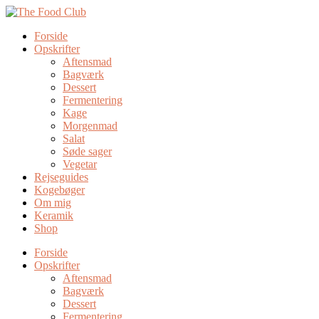
Forside
Opskrifter
Aftensmad
Bagværk
Dessert
Fermentering
Kage
Morgenmad
Salat
Søde sager
Vegetar
Rejseguides
Kogebøger
Om mig
Keramik
Shop
Forside
Opskrifter
Aftensmad
Bagværk
Dessert
Fermentering