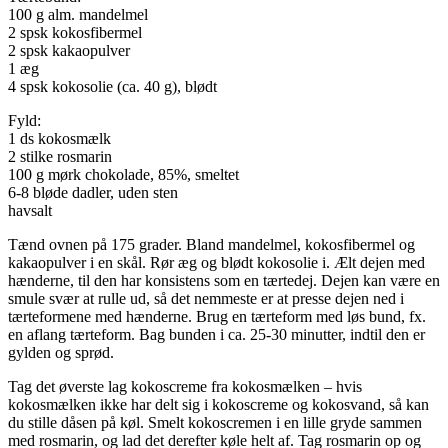
100 g alm. mandelmel
2 spsk kokosfibermel
2 spsk kakaopulver
1 æg
4 spsk kokosolie (ca. 40 g), blødt
Fyld:
1 ds kokosmælk
2 stilke rosmarin
100 g mørk chokolade, 85%, smeltet
6-8 bløde dadler, uden sten
havsalt
Tænd ovnen på 175 grader. Bland mandelmel, kokosfibermel og
kakaopulver i en skål. Rør æg og blødt kokosolie i. Ælt dejen med
hænderne, til den har konsistens som en tærtedej. Dejen kan være en
smule svær at rulle ud, så det nemmeste er at presse dejen ned i
tærteformene med hænderne. Brug en tærteform med løs bund, fx.
en aflang tærteform. Bag bunden i ca. 25-30 minutter, indtil den er
gylden og sprød.
Tag det øverste lag kokoscreme fra kokosmælken – hvis
kokosmælken ikke har delt sig i kokoscreme og kokosvand, så kan
du stille dåsen på køl. Smelt kokoscremen i en lille gryde sammen
med rosmarin, og lad det derefter køle helt af. Tag rosmarin op og