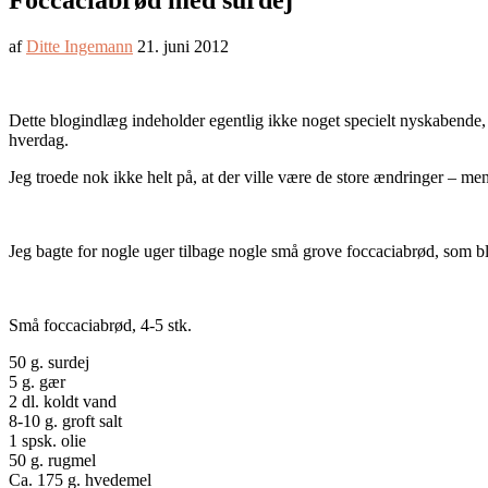
Foccaciabrød med surdej
af
Ditte Ingemann
21. juni 2012
Dette blogindlæg indeholder egentlig ikke noget specielt nyskabende, m
hverdag.
Jeg troede nok ikke helt på, at der ville være de store ændringer – men
Jeg bagte for nogle uger tilbage nogle små grove foccaciabrød, som ble
Små foccaciabrød, 4-5 stk.
50 g. surdej
5 g. gær
2 dl. koldt vand
8-10 g. groft salt
1 spsk. olie
50 g. rugmel
Ca. 175 g. hvedemel