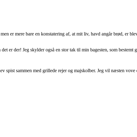
en er mere bare en konstatering af, at mit liv, havd angår brød, er ble
 det er der! Jeg skylder også en stor tak til min bagesten, som bestemt gø
v spist sammen med grillede rejer og majskolber. Jeg vil næsten vove de