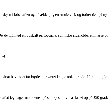
surdejen i løbet af en uge, hælder jeg en smule væk og fodrer den på ny 
 Og dejligt med en opskrift på foccacia, som ikke indeholder en masse o
 :-)
 når at blive sort før brødet har været længe nok derinde. Har du nogle 
ods af at jeg bager med ovnen på sit højeste – altså skruet op på 250 gr