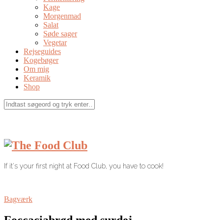
Kage
Morgenmad
Salat
Søde sager
Vegetar
Rejseguides
Kogebøger
Om mig
Keramik
Shop
If it's your first night at Food Club, you have to cook!
Bagværk