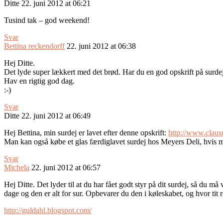
Ditte
22. juni 2012 at 06:21
Tusind tak – god weekend!
Svar
Bettina reckendorff
22. juni 2012 at 06:38
Hej Ditte.
Det lyde super lækkert med det brød. Har du en god opskrift på surde
Hav en rigtig god dag.
:-)
Svar
Ditte
22. juni 2012 at 06:49
Hej Bettina, min surdej er lavet efter denne opskrift:
http://www.claus
Man kan også købe et glas færdiglavet surdej hos Meyers Deli, hvis ma
Svar
Michela
22. juni 2012 at 06:57
Hej Ditte. Det lyder til at du har fået godt styr på dit surdej, så du må
dage og den er alt for sur. Opbevarer du den i køleskabet, og hvor tit 
http://guldahl.blogspot.com/