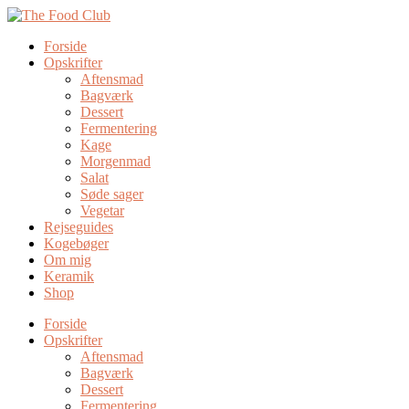
Forside
Opskrifter
Aftensmad
Bagværk
Dessert
Fermentering
Kage
Morgenmad
Salat
Søde sager
Vegetar
Rejseguides
Kogebøger
Om mig
Keramik
Shop
Forside
Opskrifter
Aftensmad
Bagværk
Dessert
Fermentering