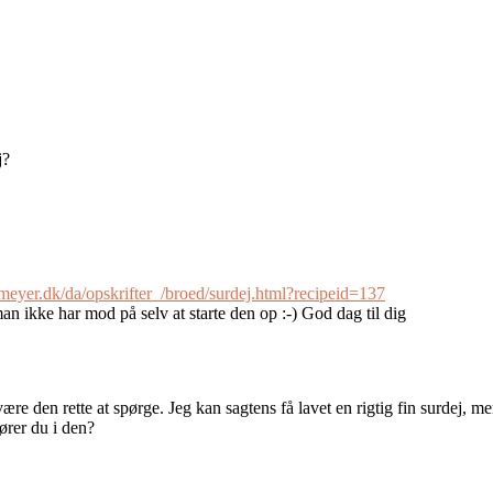
j?
meyer.dk/da/opskrifter_/broed/surdej.html?recipeid=137
n ikke har mod på selv at starte den op :-) God dag til dig
 være den rette at spørge. Jeg kan sagtens få lavet en rigtig fin surdej, m
rører du i den?