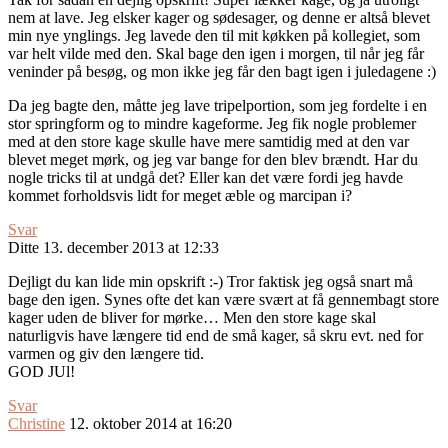
nem at lave. Jeg elsker kager og sødesager, og denne er altså blevet
min nye ynglings. Jeg lavede den til mit køkken på kollegiet, som
var helt vilde med den. Skal bage den igen i morgen, til når jeg får
veninder på besøg, og mon ikke jeg får den bagt igen i juledagene :)
Da jeg bagte den, måtte jeg lave tripelportion, som jeg fordelte i en
stor springform og to mindre kageforme. Jeg fik nogle problemer
med at den store kage skulle have mere samtidig med at den var
blevet meget mørk, og jeg var bange for den blev brændt. Har du
nogle tricks til at undgå det? Eller kan det være fordi jeg havde
kommet forholdsvis lidt for meget æble og marcipan i?
Svar
Ditte
13. december 2013 at 12:33
Dejligt du kan lide min opskrift :-) Tror faktisk jeg også snart må
bage den igen. Synes ofte det kan være svært at få gennembagt store
kager uden de bliver for mørke… Men den store kage skal
naturligvis have længere tid end de små kager, så skru evt. ned for
varmen og giv den længere tid.
GOD JUl!
Svar
Christine
12. oktober 2014 at 16:20