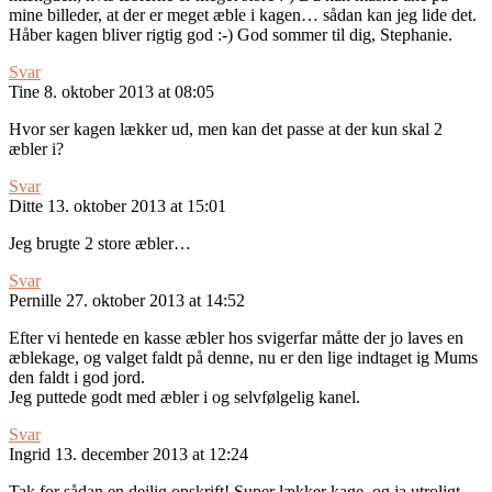
mine billeder, at der er meget æble i kagen… sådan kan jeg lide det.
Håber kagen bliver rigtig god :-) God sommer til dig, Stephanie.
Svar
Tine
8. oktober 2013 at 08:05
Hvor ser kagen lækker ud, men kan det passe at der kun skal 2
æbler i?
Svar
Ditte
13. oktober 2013 at 15:01
Jeg brugte 2 store æbler…
Svar
Pernille
27. oktober 2013 at 14:52
Efter vi hentede en kasse æbler hos svigerfar måtte der jo laves en
æblekage, og valget faldt på denne, nu er den lige indtaget ig Mums
den faldt i god jord.
Jeg puttede godt med æbler i og selvfølgelig kanel.
Svar
Ingrid
13. december 2013 at 12:24
Tak for sådan en dejlig opskrift! Super lækker kage, og ja utroligt