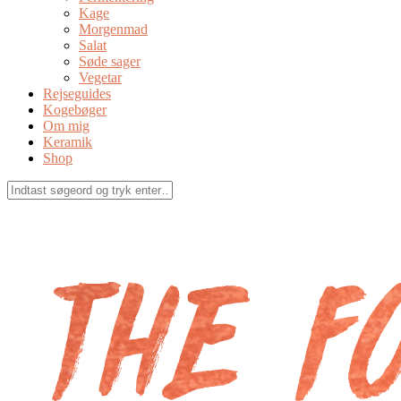
Kage
Morgenmad
Salat
Søde sager
Vegetar
Rejseguides
Kogebøger
Om mig
Keramik
Shop