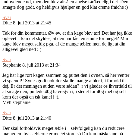
indbydende ud, men den blev altså en anelse tør/kedelig i det. Den
smagte dog godt, og heldigvis hjælper en god klat creme fraiche :)
Svar
Ditte
8. juli 2013 at 21:45
Tak for din kommentar. Øv øv, at din kage blev tør! Det har jeg ikke
oplevet – kan det skyldes, at den har fået en smule for meget? Min
kage blev meget saftig pga. af de mange æbler, men dejligt at din
alligevel gled ned :-)
Svar
Stephanie
8. juli 2013 at 21:34
Jeg har lige rørt kagen sammen og puttet den i ovnen, så her venter
vi spændt!! Synes godt nok der skulle mange æbler i, i forhold til
dej. Er det meningen at den være sådan? :) vi glæder os ihvertfald til
at smage den, puttede 40g havregyn i, i stedet for 40g mel og self
kom der også en tsk kanel i :).
Mvh stephanie
Svar
Ditte
8. juli 2013 at 21:40
Der skal forholdsvis meget æble i – selvfølgelig kan du reducere
mængden, hvis æblerne er meget store :-) Du kan måske ane på