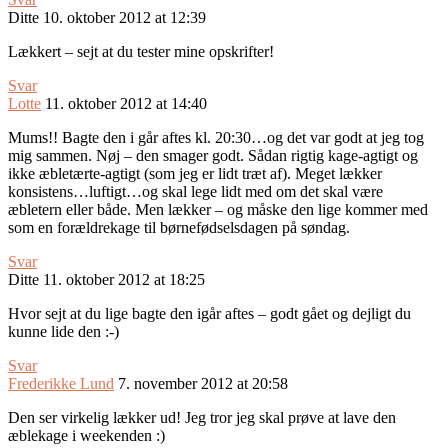
Ditte
10. oktober 2012 at 12:39
Lækkert – sejt at du tester mine opskrifter!
Svar
Lotte
11. oktober 2012 at 14:40
Mums!! Bagte den i går aftes kl. 20:30…og det var godt at jeg tog
mig sammen. Nøj – den smager godt. Sådan rigtig kage-agtigt og
ikke æbletærte-agtigt (som jeg er lidt træt af). Meget lækker
konsistens…luftigt…og skal lege lidt med om det skal være
æbletern eller både. Men lækker – og måske den lige kommer med
som en forældrekage til børnefødselsdagen på søndag.
Svar
Ditte
11. oktober 2012 at 18:25
Hvor sejt at du lige bagte den igår aftes – godt gået og dejligt du
kunne lide den :-)
Svar
Frederikke Lund
7. november 2012 at 20:58
Den ser virkelig lækker ud! Jeg tror jeg skal prøve at lave den
æblekage i weekenden :)