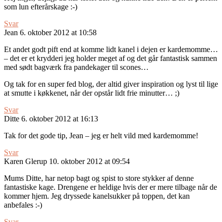
som lun efterårskage :-)
Svar
Jean
6. oktober 2012 at 10:58
Et andet godt pift end at komme lidt kanel i dejen er kardemomme…
– det er et krydderi jeg holder meget af og det går fantastisk sammen
med sødt bagværk fra pandekager til scones…
Og tak for en super fed blog, der altid giver inspiration og lyst til lige
at smutte i køkkenet, når der opstår lidt frie minutter… ;)
Svar
Ditte
6. oktober 2012 at 16:13
Tak for det gode tip, Jean – jeg er helt vild med kardemomme!
Svar
Karen Glerup
10. oktober 2012 at 09:54
Mums Ditte, har netop bagt og spist to store stykker af denne
fantastiske kage. Drengene er heldige hvis der er mere tilbage når de
kommer hjem. Jeg dryssede kanelsukker på toppen, det kan
anbefales :-)
Svar