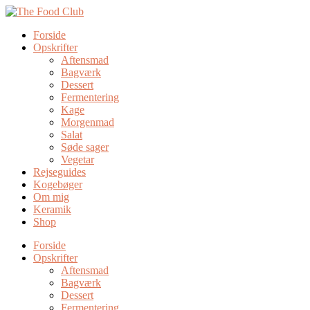
Forside
Opskrifter
Aftensmad
Bagværk
Dessert
Fermentering
Kage
Morgenmad
Salat
Søde sager
Vegetar
Rejseguides
Kogebøger
Om mig
Keramik
Shop
Forside
Opskrifter
Aftensmad
Bagværk
Dessert
Fermentering