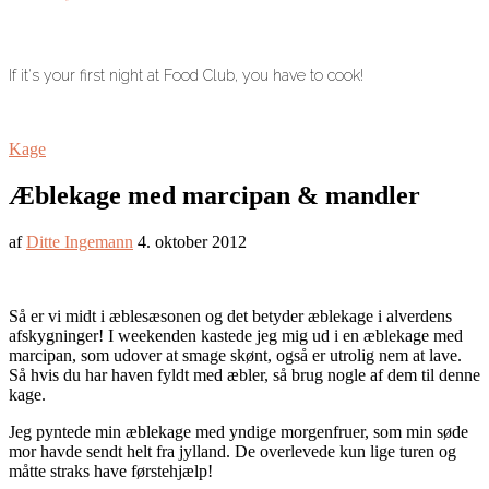
If it's your first night at Food Club, you have to cook!
Kage
Æblekage med marcipan & mandler
af
Ditte Ingemann
4. oktober 2012
Så er vi midt i æblesæsonen og det betyder æblekage i alverdens
afskygninger! I weekenden kastede jeg mig ud i en æblekage med
marcipan, som udover at smage skønt, også er utrolig nem at lave.
Så hvis du har haven fyldt med æbler, så brug nogle af dem til denne
kage.
Jeg pyntede min æblekage med yndige morgenfruer, som min søde
mor havde sendt helt fra jylland. De overlevede kun lige turen og
måtte straks have førstehjælp!