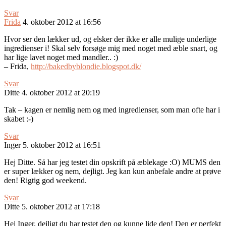
Svar
Frida
4. oktober 2012 at 16:56
Hvor ser den lækker ud, og elsker der ikke er alle mulige underlige
ingredienser i! Skal selv forsøge mig med noget med æble snart, og
har lige lavet noget med mandler.. :)
– Frida,
http://bakedbyblondie.blogspot.dk/
Svar
Ditte
4. oktober 2012 at 20:19
Tak – kagen er nemlig nem og med ingredienser, som man ofte har i
skabet :-)
Svar
Inger
5. oktober 2012 at 16:51
Hej Ditte. Så har jeg testet din opskrift på æblekage :O) MUMS den
er super lækker og nem, dejligt. Jeg kan kun anbefale andre at prøve
den! Rigtig god weekend.
Svar
Ditte
5. oktober 2012 at 17:18
Hej Inger, dejligt du har testet den og kunne lide den! Den er perfekt