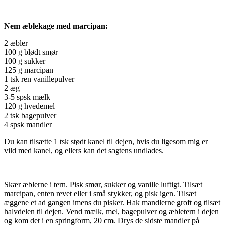
Nem æblekage med marcipan:
2 æbler
100 g blødt smør
100 g sukker
125 g marcipan
1 tsk ren vanillepulver
2 æg
3-5 spsk mælk
120 g hvedemel
2 tsk bagepulver
4 spsk mandler
Du kan tilsætte 1 tsk stødt kanel til dejen, hvis du ligesom mig er
vild med kanel, og ellers kan det sagtens undlades.
Skær æblerne i tern. Pisk smør, sukker og vanille luftigt. Tilsæt
marcipan, enten revet eller i små stykker, og pisk igen. Tilsæt
æggene et ad gangen imens du pisker. Hak mandlerne groft og tilsæt
halvdelen til dejen. Vend mælk, mel, bagepulver og æbletern i dejen
og kom det i en springform, 20 cm. Drys de sidste mandler på