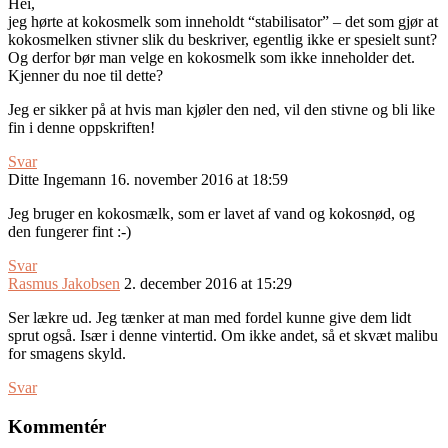
Hei,
jeg hørte at kokosmelk som inneholdt “stabilisator” – det som gjør at
kokosmelken stivner slik du beskriver, egentlig ikke er spesielt sunt?
Og derfor bør man velge en kokosmelk som ikke inneholder det.
Kjenner du noe til dette?
Jeg er sikker på at hvis man kjøler den ned, vil den stivne og bli like
fin i denne oppskriften!
Svar
Ditte Ingemann
16. november 2016 at 18:59
Jeg bruger en kokosmælk, som er lavet af vand og kokosnød, og
den fungerer fint :-)
Svar
Rasmus Jakobsen
2. december 2016 at 15:29
Ser lækre ud. Jeg tænker at man med fordel kunne give dem lidt
sprut også. Især i denne vintertid. Om ikke andet, så et skvæt malibu
for smagens skyld.
Svar
Kommentér