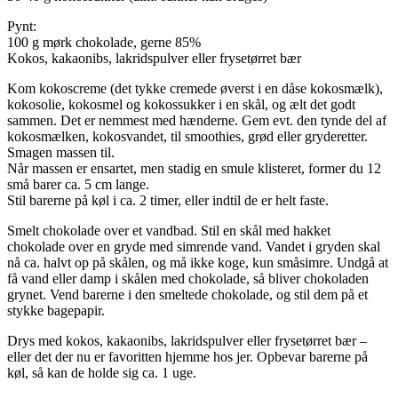
Pynt:
100 g mørk chokolade, gerne 85%
Kokos, kakaonibs, lakridspulver eller frysetørret bær
Kom kokoscreme (det tykke cremede øverst i en dåse kokosmælk),
kokosolie, kokosmel og kokossukker i en skål, og ælt det godt
sammen. Det er nemmest med hænderne. Gem evt. den tynde del af
kokosmælken, kokosvandet, til smoothies, grød eller gryderetter.
Smagen massen til.
Når massen er ensartet, men stadig en smule klisteret, former du 12
små barer ca. 5 cm lange.
Stil barerne på køl i ca. 2 timer, eller indtil de er helt faste.
Smelt chokolade over et vandbad. Stil en skål med hakket
chokolade over en gryde med simrende vand. Vandet i gryden skal
nå ca. halvt op på skålen, og må ikke koge, kun småsimre. Undgå at
få vand eller damp i skålen med chokolade, så bliver chokoladen
grynet. Vend barerne i den smeltede chokolade, og stil dem på et
stykke bagepapir.
Drys med kokos, kakaonibs, lakridspulver eller frysetørret bær –
eller det der nu er favoritten hjemme hos jer. Opbevar barerne på
køl, så kan de holde sig ca. 1 uge.