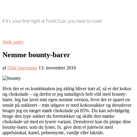
If it's your first night at Food Club, you have to cook!
Søde sager
Nemme bounty-barer
af
Ditte Ingemann
13. november 2016
Hvis der er en kombination jeg aldrig bliver træt af, så er det kokos
og chokolade – og derfor er jeg naturligvis helt vild med bounty-
barer. Jeg har lavet min egen nemme version, hvor der er sparet en
smule på sukkeret – min udgave er med kokossukker og derudover
bruger jeg en meget mørk chokolade på 85%. Du kan selvfølgelig
bruge den type sukker du foretrækker og skifte den mørke
chokolade ud med en lysere variant. Derudover kan du pimpe dine
bounty-barer, som du lyster, fx. give dem et juletwist med
appelsinskal, kanel, pebermynte, vanilje eller lakrids.