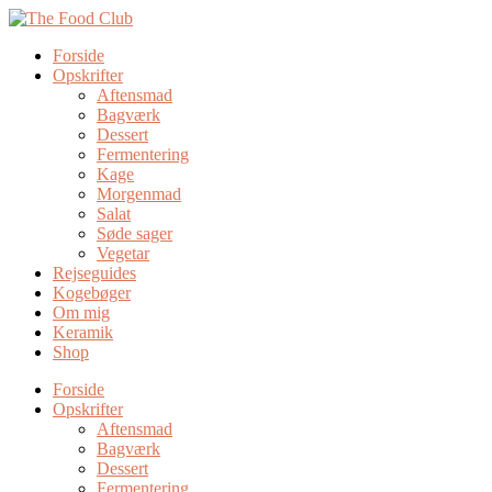
Forside
Opskrifter
Aftensmad
Bagværk
Dessert
Fermentering
Kage
Morgenmad
Salat
Søde sager
Vegetar
Rejseguides
Kogebøger
Om mig
Keramik
Shop
Forside
Opskrifter
Aftensmad
Bagværk
Dessert
Fermentering