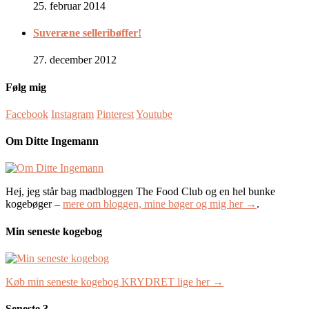
25. februar 2014
Suveræne selleribøffer!
27. december 2012
Følg mig
Facebook
Instagram
Pinterest
Youtube
Om Ditte Ingemann
Hej, jeg står bag madbloggen The Food Club og en hel bunke
kogebøger –
mere om bloggen, mine bøger og mig her →
.
Min seneste kogebog
Køb min seneste kogebog KRYDRET lige her →
Seneste 3