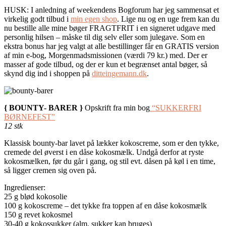
HUSK: I anledning af weekendens Bogforum har jeg sammensat et
virkelig godt tilbud i
min egen shop
. Lige nu og en uge frem kan du
nu bestille alle mine bøger FRAGTFRIT i en signeret udgave med
personlig hilsen – måske til dig selv eller som julegave. Som en
ekstra bonus har jeg valgt at alle bestillinger får en GRATIS version
af min e-bog, Morgenmadsmissionen (værdi 79 kr.) med. Der er
masser af gode tilbud, og der er kun et begrænset antal bøger, så
skynd dig ind i shoppen på
ditteingemann.dk
.
{ BOUNTY- BARER }
Opskrift fra min bog
“SUKKERFRI
BØRNEFEST”
12 stk
Klassisk bounty-bar lavet på lækker kokoscreme, som er den tykke,
cremede del øverst i en dåse kokosmælk. Undgå derfor at ryste
kokosmælken, før du går i gang, og stil evt. dåsen på køl i en time,
så ligger cremen sig oven på.
Ingredienser:
25 g blød kokosolie
100 g kokoscreme – det tykke fra toppen af en dåse kokosmælk
150 g revet kokosmel
30-40 g kokossukker (alm. sukker kan bruges)