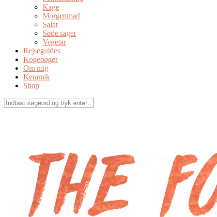
Kage
Morgenmad
Salat
Søde sager
Vegetar
Rejseguides
Kogebøger
Om mig
Keramik
Shop