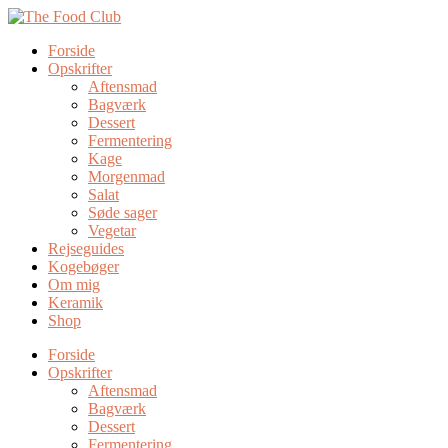
Forside
Opskrifter
Aftensmad
Bagværk
Dessert
Fermentering
Kage
Morgenmad
Salat
Søde sager
Vegetar
Rejseguides
Kogebøger
Om mig
Keramik
Shop
Forside
Opskrifter
Aftensmad
Bagværk
Dessert
Fermentering