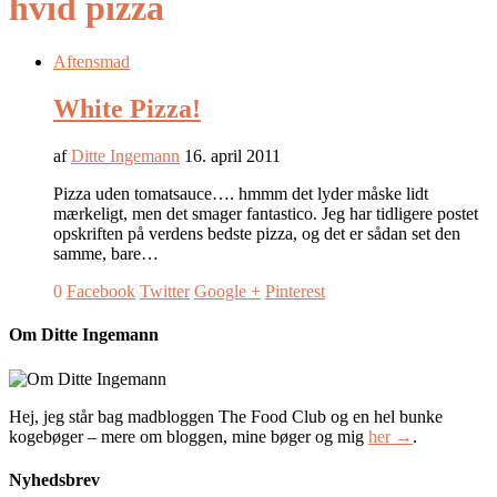
hvid pizza
Aftensmad
White Pizza!
af
Ditte Ingemann
16. april 2011
Pizza uden tomatsauce…. hmmm det lyder måske lidt
mærkeligt, men det smager fantastico. Jeg har tidligere postet
opskriften på verdens bedste pizza, og det er sådan set den
samme, bare…
0
Facebook
Twitter
Google +
Pinterest
Om Ditte Ingemann
Hej, jeg står bag madbloggen The Food Club og en hel bunke
kogebøger – mere om bloggen, mine bøger og mig
her →
.
Nyhedsbrev