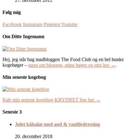
27. december 2012
Følg mig
Facebook
Instagram
Pinterest
Youtube
Om Ditte Ingemann
Hej, jeg står bag madbloggen The Food Club og en hel bunke
kogebøger –
mere om bloggen, mine bøger og mig her →
.
Min seneste kogebog
Køb min seneste kogebog KRYDRET lige her →
Seneste 3
Julet kålsalat med and & vaniljedressing
20. december 2018