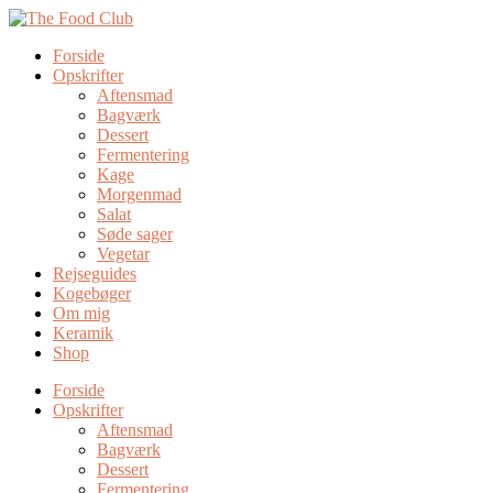
Forside
Opskrifter
Aftensmad
Bagværk
Dessert
Fermentering
Kage
Morgenmad
Salat
Søde sager
Vegetar
Rejseguides
Kogebøger
Om mig
Keramik
Shop
Forside
Opskrifter
Aftensmad
Bagværk
Dessert
Fermentering