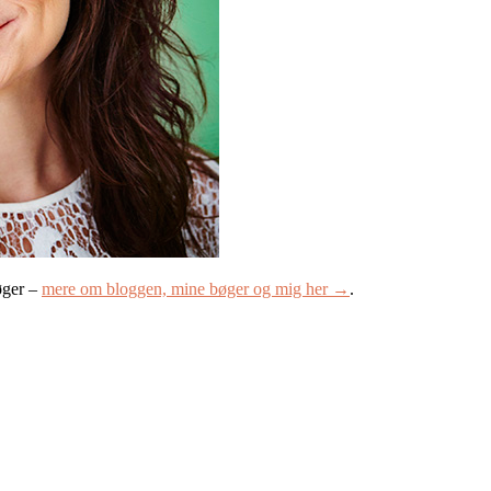
øger –
mere om bloggen, mine bøger og mig her →
.