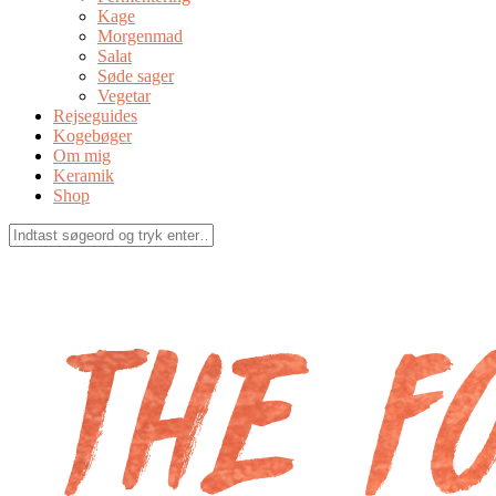
Kage
Morgenmad
Salat
Søde sager
Vegetar
Rejseguides
Kogebøger
Om mig
Keramik
Shop