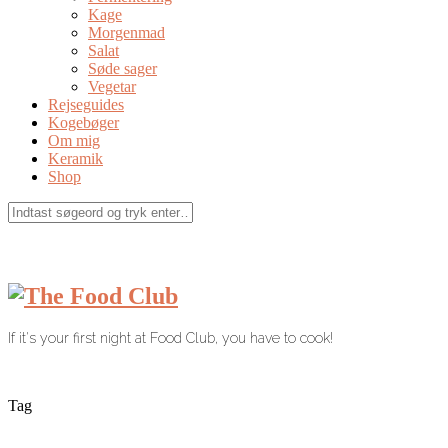
Kage
Morgenmad
Salat
Søde sager
Vegetar
Rejseguides
Kogebøger
Om mig
Keramik
Shop
If it's your first night at Food Club, you have to cook!
Tag