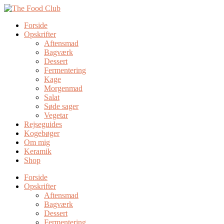
Forside
Opskrifter
Aftensmad
Bagværk
Dessert
Fermentering
Kage
Morgenmad
Salat
Søde sager
Vegetar
Rejseguides
Kogebøger
Om mig
Keramik
Shop
Forside
Opskrifter
Aftensmad
Bagværk
Dessert
Fermentering