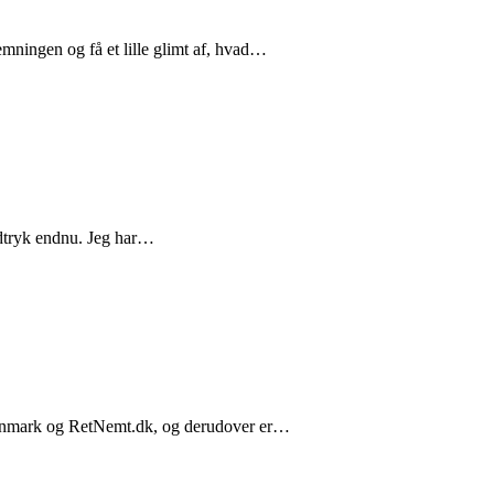
emningen og få et lille glimt af, hvad…
indtryk endnu. Jeg har…
 Danmark og RetNemt.dk, og derudover er…