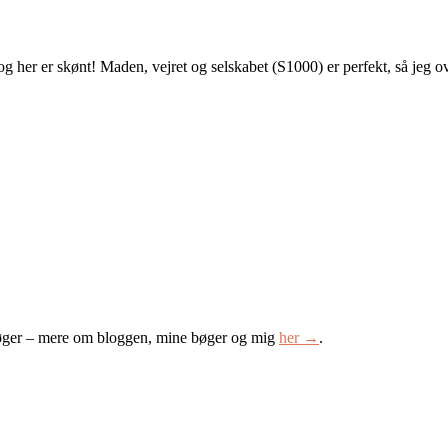
og her er skønt! Maden, vejret og selskabet (S1000) er perfekt, så jeg 
øger – mere om bloggen, mine bøger og mig
her →
.