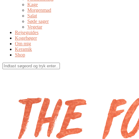
Kage
Morgenmad
Salat
Søde sager
Vegetar
Rejseguides
Kogebøger
Om mig
Keramik
Shop