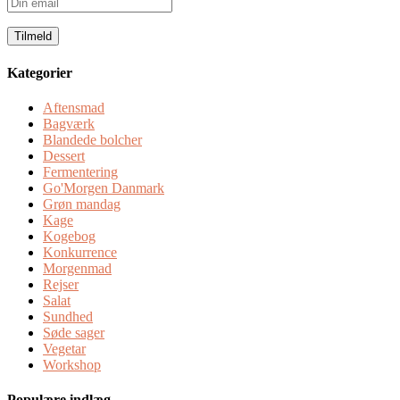
Din
email
Kategorier
Aftensmad
Bagværk
Blandede bolcher
Dessert
Fermentering
Go'Morgen Danmark
Grøn mandag
Kage
Kogebog
Konkurrence
Morgenmad
Rejser
Salat
Sundhed
Søde sager
Vegetar
Workshop
Populære indlæg