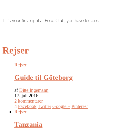
If it's your first night at Food Club, you have to cook!
Rejser
Rejser
Guide til Göteborg
af
Ditte Ingemann
17. juli 2016
2 kommentarer
4
Facebook
Twitter
Google +
Pinterest
Rejser
Tanzania