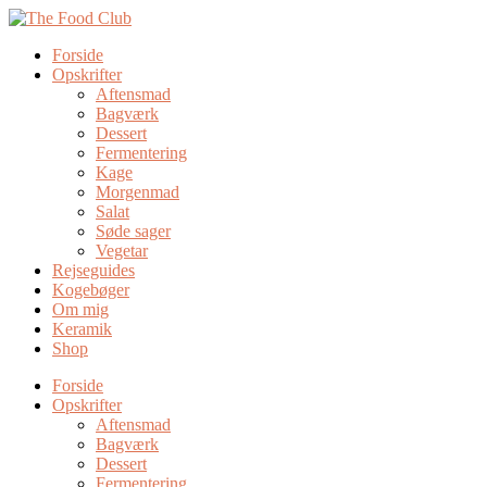
Forside
Opskrifter
Aftensmad
Bagværk
Dessert
Fermentering
Kage
Morgenmad
Salat
Søde sager
Vegetar
Rejseguides
Kogebøger
Om mig
Keramik
Shop
Forside
Opskrifter
Aftensmad
Bagværk
Dessert
Fermentering