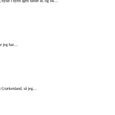
 nytår i byen igen sidste år, og fik…
ur jeg har…
øg i Grækenland, så jeg…