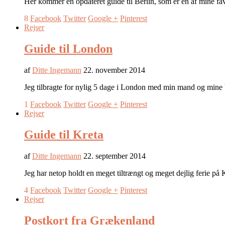
Her kommer en opdateret guide til Berlin, som er en af mine fav
8
Facebook
Twitter
Google +
Pinterest
Rejser
Guide til London
af
Ditte Ingemann
22. november 2014
Jeg tilbragte for nylig 5 dage i London med min mand og mine b
1
Facebook
Twitter
Google +
Pinterest
Rejser
Guide til Kreta
af
Ditte Ingemann
22. september 2014
Jeg har netop holdt en meget tiltrængt og meget dejlig ferie på 
4
Facebook
Twitter
Google +
Pinterest
Rejser
Postkort fra Grækenland