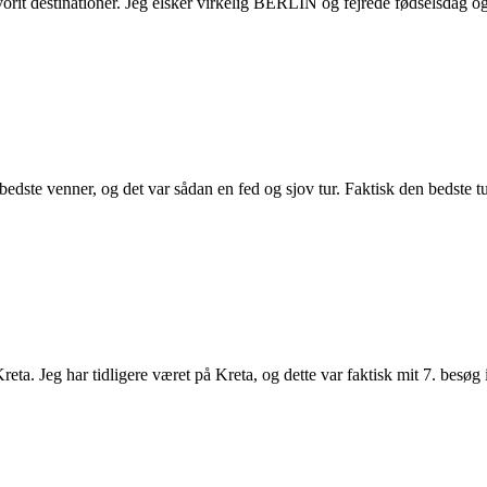
orit destinationer. Jeg elsker virkelig BERLIN og fejrede fødselsdag og
edste venner, og det var sådan en fed og sjov tur. Faktisk den bedste t
Kreta. Jeg har tidligere været på Kreta, og dette var faktisk mit 7. bes