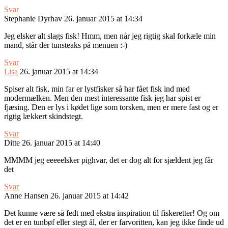
Svar
Stephanie Dyrhav
26. januar 2015 at 14:34
Jeg elsker alt slags fisk! Hmm, men når jeg rigtig skal forkæle min
mand, står der tunsteaks på menuen :-)
Svar
Lisa
26. januar 2015 at 14:34
Spiser alt fisk, min far er lystfisker så har fået fisk ind med
modermælken. Men den mest interessante fisk jeg har spist er
fjæsing. Den er lys i kødet lige som torsken, men er mere fast og er
rigtig lækkert skindstegt.
Svar
Ditte
26. januar 2015 at 14:40
MMMM jeg eeeeelsker pighvar, det er dog alt for sjældent jeg får
det
Svar
Anne Hansen
26. januar 2015 at 14:42
Det kunne være så fedt med ekstra inspiration til fiskeretter! Og om
det er en tunbøf eller stegt ål, der er farvoritten, kan jeg ikke finde ud