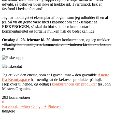
udvalg, så behøver tiden ikke at trække ud. Tværtimod, fisk er
fastfood i bedste forstand!
Jeg har modtaget et eksemplar af bogen, som jeg udlodder til en af
jer. Så vil du gerne være med i kapløbet om et eksemplar af
FISKEBOGEN
, så skal du blot smide en kommentar i
kommentarfeltet og fortælle hvilken fisk du bedst kan lide.
Onsdag d. 28. februar kl. 20
slutter konkurrencen, og jeg trækker
vilkårligt lod blandt jeres kommentarer – vinderen får direkte besked
pr. mail.
Jeg er ikke den eneste, som er i gavehumør – den gavmilde
Anette
fra Beautyspace
har nemlig sat de lækreste produkter på højkant.
Hop over til hende, og deltag i
konkurrencen om produkter
fra John
Masters Organics.
283 kommentarer
0
Facebook
Twitter
Google +
Pinterest
tidligere