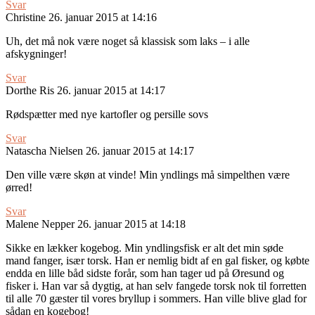
Svar
Christine
26. januar 2015 at 14:16
Uh, det må nok være noget så klassisk som laks – i alle
afskygninger!
Svar
Dorthe Ris
26. januar 2015 at 14:17
Rødspætter med nye kartofler og persille sovs
Svar
Natascha Nielsen
26. januar 2015 at 14:17
Den ville være skøn at vinde! Min yndlings må simpelthen være
ørred!
Svar
Malene Nepper
26. januar 2015 at 14:18
Sikke en lækker kogebog. Min yndlingsfisk er alt det min søde
mand fanger, især torsk. Han er nemlig bidt af en gal fisker, og købte
endda en lille båd sidste forår, som han tager ud på Øresund og
fisker i. Han var så dygtig, at han selv fangede torsk nok til forretten
til alle 70 gæster til vores bryllup i sommers. Han ville blive glad for
sådan en kogebog!