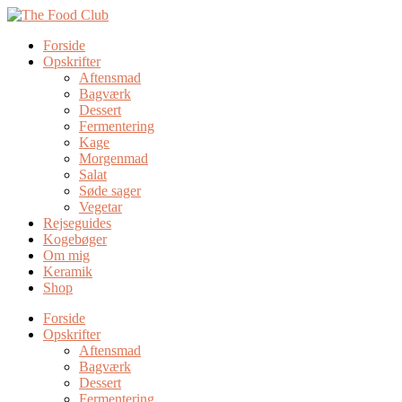
Forside
Opskrifter
Aftensmad
Bagværk
Dessert
Fermentering
Kage
Morgenmad
Salat
Søde sager
Vegetar
Rejseguides
Kogebøger
Om mig
Keramik
Shop
Forside
Opskrifter
Aftensmad
Bagværk
Dessert
Fermentering