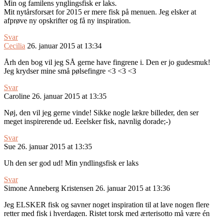
Min og familens ynglingsfisk er laks.
Mit nytårsforsæt for 2015 er mere fisk på menuen. Jeg elsker at
afprøve ny opskrifter og få ny inspiration.
Svar
Cecilia
26. januar 2015 at 13:34
Årh den bog vil jeg SÅ gerne have fingrene i. Den er jo gudesmuk!
Jeg krydser mine små pølsefingre <3 <3 <3
Svar
Caroline
26. januar 2015 at 13:35
Nøj, den vil jeg gerne vinde! Sikke nogle lækre billeder, den ser
meget inspirerende ud. Eeelsker fisk, navnlig dorade;-)
Svar
Sue
26. januar 2015 at 13:35
Uh den ser god ud! Min yndlingsfisk er laks
Svar
Simone Anneberg Kristensen
26. januar 2015 at 13:36
Jeg ELSKER fisk og savner noget inspiration til at lave nogen flere
retter med fisk i hverdagen. Ristet torsk med ærterisotto må være én