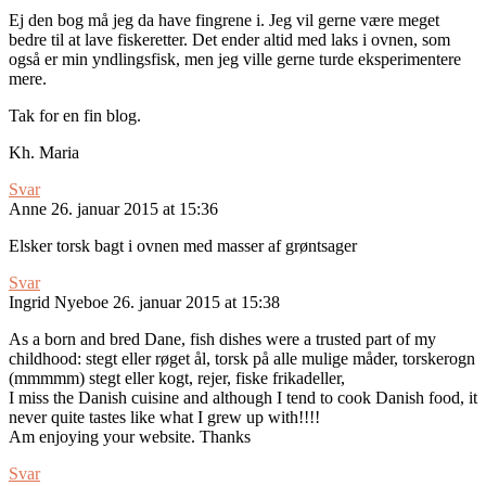
Ej den bog må jeg da have fingrene i. Jeg vil gerne være meget
bedre til at lave fiskeretter. Det ender altid med laks i ovnen, som
også er min yndlingsfisk, men jeg ville gerne turde eksperimentere
mere.
Tak for en fin blog.
Kh. Maria
Svar
Anne
26. januar 2015 at 15:36
Elsker torsk bagt i ovnen med masser af grøntsager
Svar
Ingrid Nyeboe
26. januar 2015 at 15:38
As a born and bred Dane, fish dishes were a trusted part of my
childhood: stegt eller røget ål, torsk på alle mulige måder, torskerogn
(mmmmm) stegt eller kogt, rejer, fiske frikadeller,
I miss the Danish cuisine and although I tend to cook Danish food, it
never quite tastes like what I grew up with!!!!
Am enjoying your website. Thanks
Svar