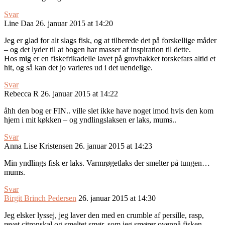
Svar
Line Daa
26. januar 2015 at 14:20
Jeg er glad for alt slags fisk, og at tilberede det på forskellige måder
– og det lyder til at bogen har masser af inspiration til dette.
Hos mig er en fiskefrikadelle lavet på grovhakket torskefars altid et
hit, og så kan det jo varieres ud i det uendelige.
Svar
Rebecca R
26. januar 2015 at 14:22
åhh den bog er FIN.. ville slet ikke have noget imod hvis den kom
hjem i mit køkken – og yndlingslaksen er laks, mums..
Svar
Anna Lise Kristensen
26. januar 2015 at 14:23
Min yndlings fisk er laks. Varmrøgetlaks der smelter på tungen…
mums.
Svar
Birgit Brinch Pedersen
26. januar 2015 at 14:30
Jeg elsker lyssej, jeg laver den med en crumble af persille, rasp,
revet citronskal og smeltet smør, som jeg smører ovenpå fisken