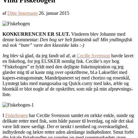
Vind Fiskebogen
af
Ditte Ingemann
26. januar 2015
KONKURRENCEN ER SLUT.
Vinderen blev Johanne med
denne kommentar:
Den bog ser helt fantastisk ud! Min yndlingsfisk
må nok “bare” være den klassiske laks :-)
Jeg blev så glad, da jeg fandt ud af, at
Cecilie Svensson
havde lavet
en fiskebog, for jeg ELSKER nemlig fisk. Cecilie’s nye bog
“Fiskebogen” er fyldt med den dejligste fiskeinspiration og jeg
glæder mig til at kaste mig over opskrifterne, bl.a Laksefilet med
kapers-estragonsmør, Mandelpaneret sej med chorizo og rosenkål,
Lynstegt laks med mangosalsa og Quick-curry med laks, æble og
blomkål er blot nogle af de opskrifter, som står på min afprøvnings-
liste.
I
Fiskebogen
har Cecilie Svensson samlet en række enkle, sunde og
delikate retter med fisk, som både passer til hverdag, og når det skal
være lidt mere særligt. Der er tænkt i nemhed og overskuelighed,
indbydende og lækre retter uden alenlange indkøbslister. Smut forbi
din lokale fiskehandler og suppler op med supermarkedets store