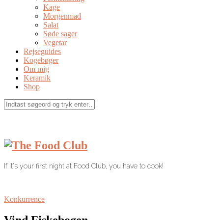
Kage
Morgenmad
Salat
Søde sager
Vegetar
Rejseguides
Kogebøger
Om mig
Keramik
Shop
If it's your first night at Food Club, you have to cook!
Konkurrence