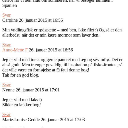
derfor får vi den altid om sommeren, når vi besøger familien i
Spanien
Svar
Caroline
26. januar 2015 at 16:55
Min yndlingsfisk er rødspætte – med ben, ikke filet :) Og så er den
allerbedst, når det er min kære mormor som laver den.
Svar
Anne-Mette F
26. januar 2015 at 16:56
Jeg er vild med torsk og gerne paneret med æg og sesamfrø. Det er
altså godt. Men trænger gevaldigt til inspiration på fiske-fronten, så
det ville være en fornøjelse at få fat i denne bog!
Tak for en god blog.
Svar
Nynne
26. januar 2015 at 17:01
Jeg er vild med laks :)
Sikke en lækker bog!
Svar
Marie-Louise Gedde
26. januar 2015 at 17:03