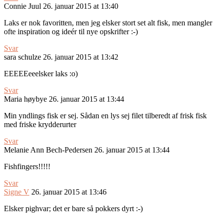
Connie Juul
26. januar 2015 at 13:40
Laks er nok favoritten, men jeg elsker stort set alt fisk, men mangler
ofte inspiration og ideér til nye opskrifter :-)
Svar
sara schulze
26. januar 2015 at 13:42
EEEEEeeelsker laks :o)
Svar
Maria høybye
26. januar 2015 at 13:44
Min yndlings fisk er sej. Sådan en lys sej filet tilberedt af frisk fisk
med friske krydderurter
Svar
Melanie Ann Bech-Pedersen
26. januar 2015 at 13:44
Fishfingers!!!!!
Svar
Signe V
26. januar 2015 at 13:46
Elsker pighvar; det er bare så pokkers dyrt :-)