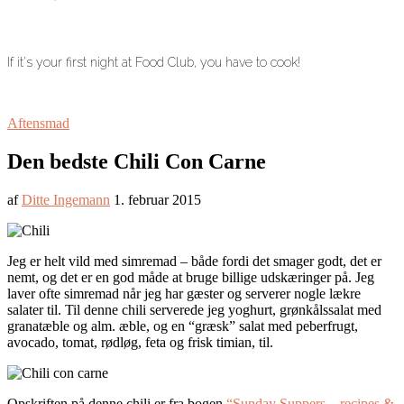
If it's your first night at Food Club, you have to cook!
Aftensmad
Den bedste Chili Con Carne
af
Ditte Ingemann
1. februar 2015
Jeg er helt vild med simremad – både fordi det smager godt, det er
nemt, og det er en god måde at bruge billige udskæringer på. Jeg
laver ofte simremad når jeg har gæster og serverer nogle lækre
salater til. Til denne chili serverede jeg yoghurt, grønkålssalat med
granatæble og alm. æble, og en “græsk” salat med peberfrugt,
avocado, tomat, rødløg, feta og frisk timian, til.
Opskriften på denne chili er fra bogen
“Sunday Suppers – recipes &