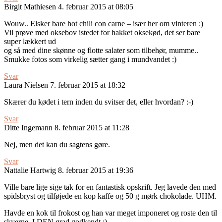
Birgit Mathiesen
4. februar 2015 at 08:05
Wouw.. Elsker bare hot chili con carne – især her om vinteren :)
Vil prøve med oksebov istedet for hakket oksekød, det ser bare
super lækkert ud
og så med dine skønne og flotte salater som tilbehør, mumme..
Smukke fotos som virkelig sætter gang i mundvandet :)
Svar
Laura Nielsen
7. februar 2015 at 18:32
Skærer du kødet i tern inden du svitser det, eller hvordan? :-)
Svar
Ditte Ingemann
8. februar 2015 at 11:28
Nej, men det kan du sagtens gøre.
Svar
Nattalie Hartwig
8. februar 2015 at 19:36
Ville bare lige sige tak for en fantastisk opskrift. Jeg lavede den med
spidsbryst og tilføjede en kop kaffe og 50 g mørk chokolade. UHM.
Havde en kok til frokost og han var meget imponeret og roste den til
skyerne. I DEN grad godkendt :)