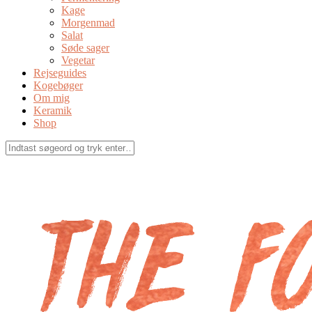
Kage
Morgenmad
Salat
Søde sager
Vegetar
Rejseguides
Kogebøger
Om mig
Keramik
Shop