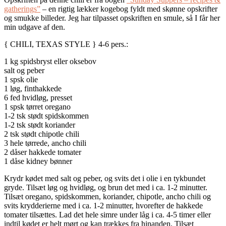
gatherings”
– en rigtig lækker kogebog fyldt med skønne opskrifter
og smukke billeder. Jeg har tilpasset opskriften en smule, så I får her
min udgave af den.
{ CHILI, TEXAS STYLE } 4-6 pers.:
1 kg spidsbryst eller oksebov
salt og peber
1 spsk olie
1 løg, finthakkede
6 fed hvidløg, presset
1 spsk tørret oregano
1-2 tsk stødt spidskommen
1-2 tsk stødt koriander
2 tsk stødt chipotle chili
3 hele tørrede, ancho chili
2 dåser hakkede tomater
1 dåse kidney bønner
Krydr kødet med salt og peber, og svits det i olie i en tykbundet
gryde. Tilsæt løg og hvidløg, og brun det med i ca. 1-2 minutter.
Tilsæt oregano, spidskommen, koriander, chipotle, ancho chili og
svits krydderierne med i ca. 1-2 minutter, hvorefter de hakkede
tomater tilsættes. Lad det hele simre under låg i ca. 4-5 timer eller
indtil kødet er helt mørt og kan trækkes fra hinanden. Tilsæt