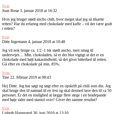
Svar
Joan Bosø
3. januar 2018 at 16:32
Hvis jeg bruger stødt ancho chili, hvor meget skal jeg så tilsætte
retten? Har du erfaring med chokolade med kaffe – vil det være godt
i retten?
Svar
Ditte Ingemann
4. januar 2018 at 10:48
Jeg vil nok bruge ca. 1/2 -1 tsk stødt ancho, men smag til
undervejes… Mht. chokoladen, så er det blot vigtigt at det er en
chokolade med højt kakaoindhold, så det giver bitterhed til retten.
Gå efter en chokolade på min. 85%.
Svar
Tine
22. februar 2019 at 08:43
Hej Ditte. Jeg har søgt og søgt efter en opskrift på chili som din. Jeg
skal bruge den til natmad til en fest og skal dermed lave den til ca 50
personer. Er det en mulighed at lægge flere stege i en bradepande
med høje sider med staniol over? Giver det samme resultat?
Svar
Lisbeth Hannested
30. juni 2019 at 13:10