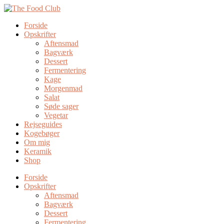
Forside
Opskrifter
Aftensmad
Bagværk
Dessert
Fermentering
Kage
Morgenmad
Salat
Søde sager
Vegetar
Rejseguides
Kogebøger
Om mig
Keramik
Shop
Forside
Opskrifter
Aftensmad
Bagværk
Dessert
Fermentering