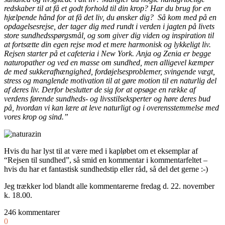
redskaber til at få et godt forhold til din krop? Har du brug for en
hjælpende hånd for at få det liv, du ønsker dig? Så kom med på en
opdagelsesrejse, der tager dig med rundt i verden i jagten på livets
store sundhedsspørgsmål, og som giver dig viden og inspiration til
at fortsætte din egen rejse mod et mere harmonisk og lykkeligt liv.
Rejsen starter på et cafeteria i New York. Anja og Zenia er begge
naturopather og ved en masse om sundhed, men alligevel kæmper
de med sukkerafhængighed, fordøjelsesproblemer, svingende vægt,
stress og manglende motivation til at gøre motion til en naturlig del
af deres liv. Derfor beslutter de sig for at opsøge en række af
verdens førende sundheds- og livsstilseksperter og høre deres bud
på, hvordan vi kan lære at leve naturligt og i overensstemmelse med
vores krop og sind.”
Hvis du har lyst til at være med i kapløbet om et eksemplar af
“Rejsen til sundhed”, så smid en kommentar i kommentarfeltet –
hvis du har et fantastisk sundhedstip eller råd, så del det gerne :-)
Jeg trækker lod blandt alle kommentarerne fredag d. 22. november
k. 18.00.
246 kommentarer
0