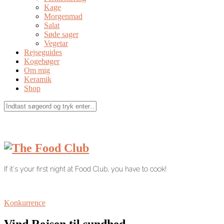
Kage
Morgenmad
Salat
Søde sager
Vegetar
Rejseguides
Kogebøger
Om mig
Keramik
Shop
If it's your first night at Food Club, you have to cook!
Konkurrence