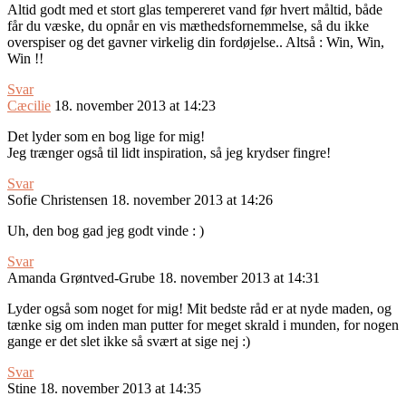
Altid godt med et stort glas tempereret vand før hvert måltid, både
får du væske, du opnår en vis mæthedsfornemmelse, så du ikke
overspiser og det gavner virkelig din fordøjelse.. Altså : Win, Win,
Win !!
Svar
Cæcilie
18. november 2013 at 14:23
Det lyder som en bog lige for mig!
Jeg trænger også til lidt inspiration, så jeg krydser fingre!
Svar
Sofie Christensen
18. november 2013 at 14:26
Uh, den bog gad jeg godt vinde : )
Svar
Amanda Grøntved-Grube
18. november 2013 at 14:31
Lyder også som noget for mig! Mit bedste råd er at nyde maden, og
tænke sig om inden man putter for meget skrald i munden, for nogen
gange er det slet ikke så svært at sige nej :)
Svar
Stine
18. november 2013 at 14:35