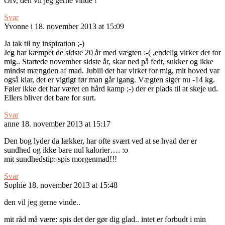
Orv, den vil jeg gerne vinde !
Svar
Yvonne i
18. november 2013 at 15:09
Ja tak til ny inspiration ;-)
Jeg har kæmpet de sidste 20 år med vægten :-( ,endelig virker det for
mig.. Startede november sidste år, skar ned på fedt, sukker og ikke
mindst mængden af mad. Jubiii det har virket for mig, mit hoved var
også klar, det er vigtigt før man går igang. Vægten siger nu -14 kg.
Føler ikke det har været en hård kamp ;-) der er plads til at skeje ud.
Ellers bliver det bare for surt.
Svar
anne
18. november 2013 at 15:17
Den bog lyder da lækker, har ofte svært ved at se hvad der er
sundhed og ikke bare nul kalorier…. :o
mit sundhedstip: spis morgenmad!!!
Svar
Sophie
18. november 2013 at 15:48
den vil jeg gerne vinde..
mit råd må være: spis det der gør dig glad.. intet er forbudt i min