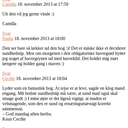
Camilla
18. november 2013 at 17:59
Uh den vil jeg gerne vinde :)
Camilla
Svar
Nadia
18. november 2013 at 18:00
Den ser bare så lækker ud den bog :)! Det er måske ikke et decideret
sundhedstip. Men om morgenen i den obligatoriske havregrød bytter
jeg noget af havregrynen ud med havreklid. Det holder mig mæt
længere og holder gang i maven :)
Svar
Cecilie
18. november 2013 at 18:04
Lyder som en fantastisk bog. At rejse er at leve, sagde en klog mand
engang. Mit bedste sundhedstip må være, at sund mad også skal
smage godt :) I mine øjne er det ligeså vigtigt, at maden er
velsmagende, som den er sund og ernæringsmæssigt korrekt
sammensat.
– God mandag aften herfra.
Knus Cecilie