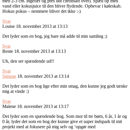
med 2-3 cm. ingefær og pres lidt citronsaft over). Spæd op med
vand eller kokusjuice til den bliver flydende. Opbevar i køleskab.
Hokus pokus – nemmere bliver det ikke :-)
Svar
Louise
18. november 2013 at 13:13
Det lyder som en bog, jeg bare må adde til min samling ;)
Svar
Bente
18. november 2013 at 13:13
Uh, den ser spændende ud!!
Svar
Simone
18. november 2013 at 13:14
Det lyder som en bog lige efter min smag, den kunne jeg godt tænke
mig at vinde :)
Svar
Malene
18. november 2013 at 13:17
Det lyder som en spændende bog. Som mor til tre børn, 6 år, 1 år og
0 år, lyder det som en bog der kunne give et super indspark til mit
projekt med at fokusere på mig selv og ‘opgør med