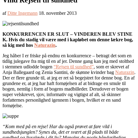
Vind Rejsen til sundhed
af
Ditte Ingemann
18. november 2013
KONKURRENCEN ER SLUT – VINDEREN BLEV STINE
K. Hvis du stadig vil være med i kapløbet om denne lækre bog,
så kig med hos
Naturazin
.
Jeg håber I er friske på endnu en konkurrence – betragt det som en
tidlig julegave fra mig til en af jer. Denne gang kan jeg med stolthed
i stemmen udlodde bogen
“Rejsen til sundhed”
, som er skrevet af
Anja Ballegaard og Zenia Santini, de skønne kvinder bag
Naturazin
.
Der er flere grunde til, at jeg er ret så begejstret for denne bog. En af
grundene er, at jeg har haft fornøjelsen af at bidrage en smule til
bogen, nemlig i form af bogens madbilleder. Derudover er bogen
super velskrevet, sjov, informativ og vigtigst af alt, så skinner
forfatternes personlighed igennem i bogen, hvilket er en sand
fornøjelse.
“Kom med på en rejse! Har du også prøvet at fare vild i
sundhedsjunglen? Synes du, det er svært at få plads til både
sundhed og livsglæde i dit liv? Mangler du nogle håndgribelige