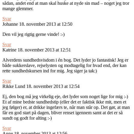
sådan, andet end at man skal huske at nyde sin mad – noget jeg tror
mange glemmer.
Svar
Johanne
18. november 2013 at 12:50
Den vil jeg rigtig gerne vinde! :-)
Svar
Katrine
18. november 2013 at 12:51
Alverdens sundhedsvisdom i én bog. Det lyder jo fantastisk! Jeg er
både sukkerslave, rejselysten og modtagelig for hvad end, der kan
rette sundhedskursen ind for mig. Jeg siger ja tak:)
Svar
Rikke Lund
18. november 2013 at 12:54
Ej, den bog må jeg virkelig eje, det lyder som noget lige for mig :-)
Et af mine bedste sundhedstip (eller det er faktisk ikke mit, men et
jeg følger) er, at drikke ingefærs te, når man står op. Det gør, at man
får en god start på dagen, bliver renset igennem samt at det er så
sundt og godt for alting :-)
Svar
Anne
18. november 2013 at 12:56