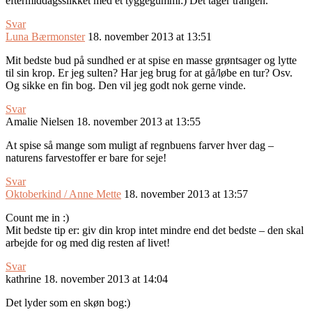
eftermiddagsslikket med et tyggegummi:) Det tager trangen.
Svar
Luna Bærmonster
18. november 2013 at 13:51
Mit bedste bud på sundhed er at spise en masse grøntsager og lytte
til sin krop. Er jeg sulten? Har jeg brug for at gå/løbe en tur? Osv.
Og sikke en fin bog. Den vil jeg godt nok gerne vinde.
Svar
Amalie Nielsen
18. november 2013 at 13:55
At spise så mange som muligt af regnbuens farver hver dag –
naturens farvestoffer er bare for seje!
Svar
Oktoberkind / Anne Mette
18. november 2013 at 13:57
Count me in :)
Mit bedste tip er: giv din krop intet mindre end det bedste – den skal
arbejde for og med dig resten af livet!
Svar
kathrine
18. november 2013 at 14:04
Det lyder som en skøn bog:)