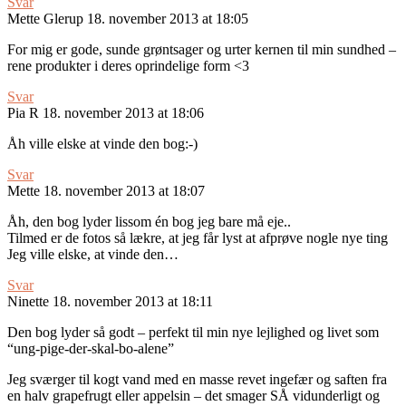
Svar
Mette Glerup
18. november 2013 at 18:05
For mig er gode, sunde grøntsager og urter kernen til min sundhed –
rene produkter i deres oprindelige form <3
Svar
Pia R
18. november 2013 at 18:06
Åh ville elske at vinde den bog:-)
Svar
Mette
18. november 2013 at 18:07
Åh, den bog lyder lissom én bog jeg bare må eje..
Tilmed er de fotos så lækre, at jeg får lyst at afprøve nogle nye ting
Jeg ville elske, at vinde den…
Svar
Ninette
18. november 2013 at 18:11
Den bog lyder så godt – perfekt til min nye lejlighed og livet som
“ung-pige-der-skal-bo-alene”
Jeg sværger til kogt vand med en masse revet ingefær og saften fra
en halv grapefrugt eller appelsin – det smager SÅ vidunderligt og