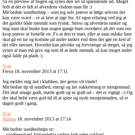
Så en preview af bogen og synes den ser så spændende ud. Meget
fedt at det er lidt af alverdens visdom man får :)
Mit bedste sundhedstip – som jeg selv prøver at følge selvom det
kan være svært – er at lære at sige fra. Af egen erfaring ved jeg at
det gælder både mentalt som fysisk. Stress og alverdens tanker og
ting man skal huske kan nogen gange bare overdøve alt det som ens
krop prøver at fortælle en. Fx at den er mæt, eller at man måske bare
skal gå en tur og komme på andre tanker end dem der gør en ked af
det eller stresset. Hovedet kan påvirke og forvrænge så meget, så jeg
synes at man må give sig rum til at ånde mentalt, så kan meget andet
også falde på plads :)
Svar
Freya
18. november 2013 at 17:11
Jeg melder mig ind i klubben, der gerne vil vinde!
Mit bedste tip til sundhed, energi og lav sukkertrang er morgenmad.
Det skal smage godt, mætte godt og se godt ud – det er vigtigt :-) Og
der skal helst være god tid til at spise og nyde morgenmaden, så er
dagen godt i gang.
Svar
Marian
18. november 2013 at 17:14
Mit bedste sundhedstips er:
– vaniljepulver! Vidunderlig sødme helt uden sukker!