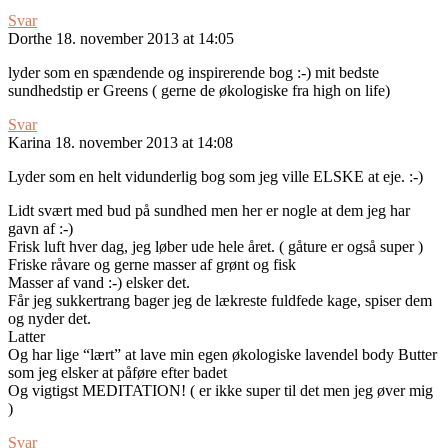
Svar
Dorthe
18. november 2013 at 14:05
lyder som en spændende og inspirerende bog :-) mit bedste
sundhedstip er Greens ( gerne de økologiske fra high on life)
Svar
Karina
18. november 2013 at 14:08
Lyder som en helt vidunderlig bog som jeg ville ELSKE at eje. :-)
Lidt svært med bud på sundhed men her er nogle at dem jeg har
gavn af :-)
Frisk luft hver dag, jeg løber ude hele året. ( gåture er også super )
Friske råvare og gerne masser af grønt og fisk
Masser af vand :-) elsker det.
Får jeg sukkertrang bager jeg de lækreste fuldfede kage, spiser dem
og nyder det.
Latter
Og har lige “lært” at lave min egen økologiske lavendel body Butter
som jeg elsker at påføre efter badet
Og vigtigst MEDITATION! ( er ikke super til det men jeg øver mig
)
Svar