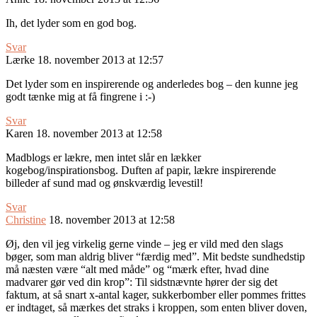
Ih, det lyder som en god bog.
Svar
Lærke
18. november 2013 at 12:57
Det lyder som en inspirerende og anderledes bog – den kunne jeg
godt tænke mig at få fingrene i :-)
Svar
Karen
18. november 2013 at 12:58
Madblogs er lækre, men intet slår en lækker
kogebog/inspirationsbog. Duften af papir, lækre inspirerende
billeder af sund mad og ønskværdig levestil!
Svar
Christine
18. november 2013 at 12:58
Øj, den vil jeg virkelig gerne vinde – jeg er vild med den slags
bøger, som man aldrig bliver “færdig med”. Mit bedste sundhedstip
må næsten være “alt med måde” og “mærk efter, hvad dine
madvarer gør ved din krop”: Til sidstnævnte hører der sig det
faktum, at så snart x-antal kager, sukkerbomber eller pommes frittes
er indtaget, så mærkes det straks i kroppen, som enten bliver doven,