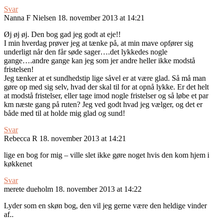
Svar
Nanna F Nielsen
18. november 2013 at 14:21
Øj øj øj. Den bog gad jeg godt at eje!!
I min hverdag prøver jeg at tænke på, at min mave opfører sig
underligt når den får søde sager….det lykkedes nogle
gange….andre gange kan jeg som jer andre heller ikke modstå
fristelsen!
Jeg tænker at et sundhedstip lige såvel er at være glad. Så må man
gøre op med sig selv, hvad der skal til for at opnå lykke. Er det helt
at modstå fristelser, eller tage imod nogle fristelser og så løbe et par
km næste gang på ruten? Jeg ved godt hvad jeg vælger, og det er
både med til at holde mig glad og sund!
Svar
Rebecca R
18. november 2013 at 14:21
lige en bog for mig – ville slet ikke gøre noget hvis den kom hjem i
køkkenet
Svar
merete dueholm
18. november 2013 at 14:22
Lyder som en skøn bog, den vil jeg gerne være den heldige vinder
af..