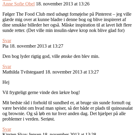
Anne Sofie Obel
18. november 2013 at 13:26
Følger The Food Club med udsøgt fornøjelse på Pinterest – jeg ville
glæde mig over at kunne bladre i denne bog og blive inspireret af
dine smukke billeder her også. Måske inspiration til at lavet lidt flere
sunde retter. (Det ville min insulin-sløve krop nok blive glad for)
Svar
Pia
18. november 2013 at 13:27
Den bog lyder rigtig god, ville ønske den blev min.
Svar
Mathilda Tvilstegaard
18. november 2013 at 13:27
Hej
Vil frygteligt gerne vinde den lækre bog!
Mit bedste råd i forhold til sundhed er, at bruge sin sunde fornuft og
være bevidst om hvad man spiser, så der både er plads til quinoasalat
og brownie. Og så løb en tur hver anden dag. Det hjælper på alle
problemer i verden. Seriøst.
Svar
Kirsten Skov Jensen
18. november 2013 at 13:28