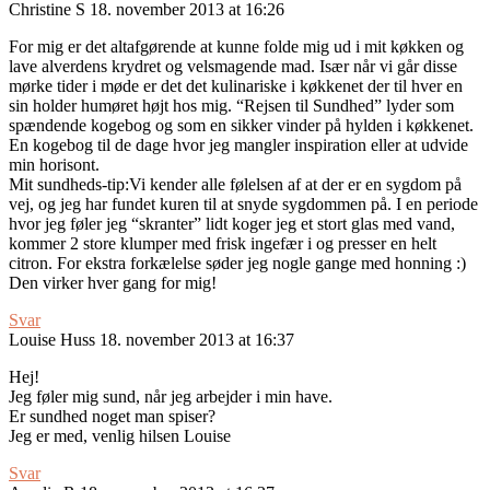
Christine S
18. november 2013 at 16:26
For mig er det altafgørende at kunne folde mig ud i mit køkken og
lave alverdens krydret og velsmagende mad. Især når vi går disse
mørke tider i møde er det det kulinariske i køkkenet der til hver en
sin holder humøret højt hos mig. “Rejsen til Sundhed” lyder som
spændende kogebog og som en sikker vinder på hylden i køkkenet.
En kogebog til de dage hvor jeg mangler inspiration eller at udvide
min horisont.
Mit sundheds-tip:Vi kender alle følelsen af at der er en sygdom på
vej, og jeg har fundet kuren til at snyde sygdommen på. I en periode
hvor jeg føler jeg “skranter” lidt koger jeg et stort glas med vand,
kommer 2 store klumper med frisk ingefær i og presser en helt
citron. For ekstra forkælelse søder jeg nogle gange med honning :)
Den virker hver gang for mig!
Svar
Louise Huss
18. november 2013 at 16:37
Hej!
Jeg føler mig sund, når jeg arbejder i min have.
Er sundhed noget man spiser?
Jeg er med, venlig hilsen Louise
Svar