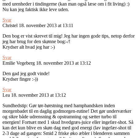
med urenheder i tindingerne (kan man også læse om i fit living) :)
Nu kan jeg faktisk ikke leve uden.
Svar
Christel
18. november 2013 at 13:11
Den bog er vist skrevet til mig! Jeg har ingen gode tips, netop derfor
jeg har brug for den skønne bog:-/!
Krydser alt hvad jeg har :-)
Svar
Emilie Vegeberg
18. november 2013 at 13:12
Den gad jeg godt vinde!
Krydser fingre :-))
Svar
Lea
18. november 2013 at 13:12
Sundhedstip: Gør tør-børstning med hamphandsken inden
morgenbadet til en daglig godmorgen-rutine! Det gør underværker
og sikre både udrensning & opstramning og sætter turbo til
energien! Fortsæt med 1 skud hvedgræs-juice eller ingefær-shot. Så
kan det kun blive en skøn dag med god energi (lav ingefær-shot til
2-3 dage ad gangen: Smid 2 friske øko æbler i blenderen sammen