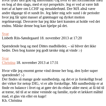
Hvor lyder den god og interessant! Og hvor er det forfriskende med
en bog af den slags, med et nyt perspektiv. Jeg er ved at være lidt
træt af at høre om LCHF og stenalderbrød. Der MÅ altså være
andre tilgange til et sundt liv. Jeg føler mig selv sund i de perioder
hvor jeg får spist masser af grøntsager og dyrket motion
regelmæssigt. Desværre har jeg ikke lært kunsten at holde ved det
endnu. Måske denne bog kan hjælpe på det.
Svar
Lisbeth Riis-Søndegaard
18. november 2013 at 17:20
Spændende bog og med Dittes madbilleder, – så bliver det ikke
bedre. Den bog kunne jeg godt tænke mig at vinde :-)
Svar
Christina
18. november 2013 at 17:31
Hvor ville jeg enormt gerne vind denne her bog, den lyder super
spændende! :-)
Der findes så mange gode sundhedstip, og det er jo forskelligt hvad
der virker for netop DIG, vi er alle forskellige. Mit sundhedstip er at
finde en balance i livet og at gøre det du elsker alder mest; at få tid til
at træne, tid til at se mine veninde og familie, nyde et lækkert måltid
mad, et glas vin eller en kage!
Kh. Christina