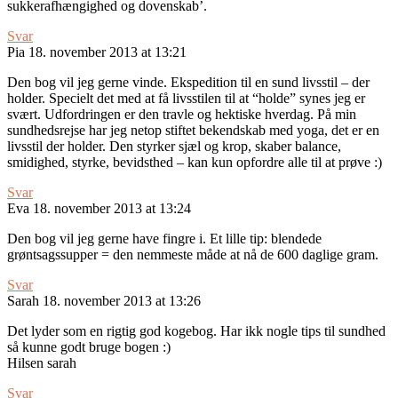
sukkerafhængighed og dovenskab’.
Svar
Pia
18. november 2013 at 13:21
Den bog vil jeg gerne vinde. Ekspedition til en sund livsstil – der
holder. Specielt det med at få livsstilen til at “holde” synes jeg er
svært. Udfordringen er den travle og hektiske hverdag. På min
sundhedsrejse har jeg netop stiftet bekendskab med yoga, det er en
livsstil der holder. Den styrker sjæl og krop, skaber balance,
smidighed, styrke, bevidsthed – kan kun opfordre alle til at prøve :)
Svar
Eva
18. november 2013 at 13:24
Den bog vil jeg gerne have fingre i. Et lille tip: blendede
grøntsagssupper = den nemmeste måde at nå de 600 daglige gram.
Svar
Sarah
18. november 2013 at 13:26
Det lyder som en rigtig god kogebog. Har ikk nogle tips til sundhed
så kunne godt bruge bogen :)
Hilsen sarah
Svar