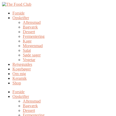
Forside
Opskrifter
Aftensmad
Bagværk
Dessert
Fermentering
Kage
Morgenmad
Salat
Søde sager
Vegetar
Rejseguides
Kogebøger
Om mig
Keramik
Shop
Forside
Opskrifter
Aftensmad
Bagværk
Dessert
Fermentering