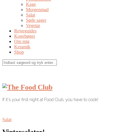
Kage
Morgenmad
Salat
Søde sager
Vegetar
Rejseguides
Kogebøger
Om mig
Keramik
Shop
If it's your first night at Food Club, you have to cook!
Salat