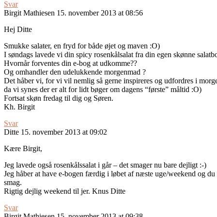
Svar
Birgit Mathiesen
15. november 2013 at 08:56
Hej Ditte
Smukke salater, en fryd for både øjet og maven :O)
I søndags lavede vi din spicy rosenkålsalat fra din egen skønne salat
Hvornår forventes din e-bog at udkomme??
Og omhandler den udelukkende morgenmad ?
Det håber vi, for vi vil nemlig så gerne inspireres og udfordres i mor
da vi synes der er alt for lidt bøger om dagens “første” måltid :O)
Fortsat skøn fredag til dig og Søren.
Kh. Birgit
Svar
Ditte
15. november 2013 at 09:02
Kære Birgit,
Jeg lavede også rosenkålssalat i går – det smager nu bare dejligt :-)
Jeg håber at have e-bogen færdig i løbet af næste uge/weekend og du 
smag.
Rigtig dejlig weekend til jer. Knus Ditte
Svar
Birgit Mathiesen
15. november 2013 at 09:38