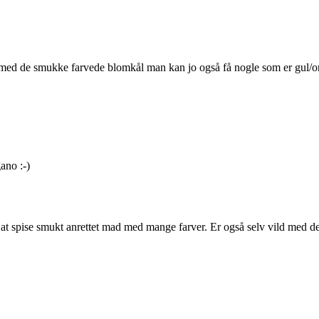
at med de smukke farvede blomkål man kan jo også få nogle som er gul/or
ano :-)
 at spise smukt anrettet mad med mange farver. Er også selv vild med de