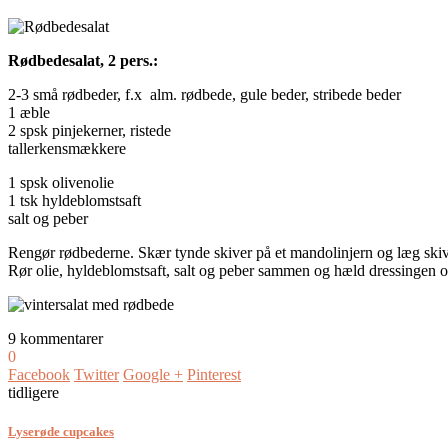
Rødbedesalat, 2 pers.:
2-3 små rødbeder, f.x alm. rødbede, gule beder, stribede beder
1 æble
2 spsk pinjekerner, ristede
tallerkensmækkere
1 spsk olivenolie
1 tsk hyldeblomstsaft
salt og peber
Rengør rødbederne. Skær tynde skiver på et mandolinjern og læg skiv
Rør olie, hyldeblomstsaft, salt og peber sammen og hæld dressingen 
9 kommentarer
0
Facebook
Twitter
Google +
Pinterest
tidligere
Lyserøde cupcakes