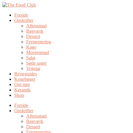
Forside
Opskrifter
Aftensmad
Bagværk
Dessert
Fermentering
Kage
Morgenmad
Salat
Søde sager
Vegetar
Rejseguides
Kogebøger
Om mig
Keramik
Shop
Forside
Opskrifter
Aftensmad
Bagværk
Dessert
Fermentering