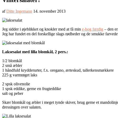
Vintersalater!
af
Ditte Ingemann
14. november 2013
Jeg sidder i øjeblikket og knokler med at få min
e-bog færdig
– den er 
Jeg har fundet en del forskellige slags rødbeder og de smukke farvede 
Laksesalat med lilla blomkål, 2 pers.:
1/2 blomkål
2 små æbler
1 håndfuld krydderurter, f.x. oregano, ærteskud, tallerkensmækkere
225 g varmrøget laks
2 spsk olivenolie
1 spsk eddike, gerne en frugteddike
salt og peber
Skær blomkål og æbler i meget tynde skiver, brug gerne et mandolinj
dressingen over salaten.