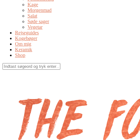
Kage
Morgenmad
Salat
Søde sager
Vegetar
Rejseguides
Kogebøger
Om mig
Keramik
Shop