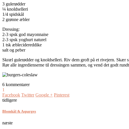
3 gulerødder
¼ knoldselleri
1/4 spidskål
2 grønne æbler
Dressing:
2-3 spsk god mayonnaise
2-3 spsk yoghurt naturel
1 tsk æblecidereddike
salt og peber
Skræl gulerødder og knoldselleri. Riv dem groft på et rivejern. Skær s
Rør alle ingredienserne til dressingen sammen, og vend det godt rundt 
6 kommentarer
1
Facebook
Twitter
Google +
Pinterest
tidligere
Blomkål & Asparges
næste