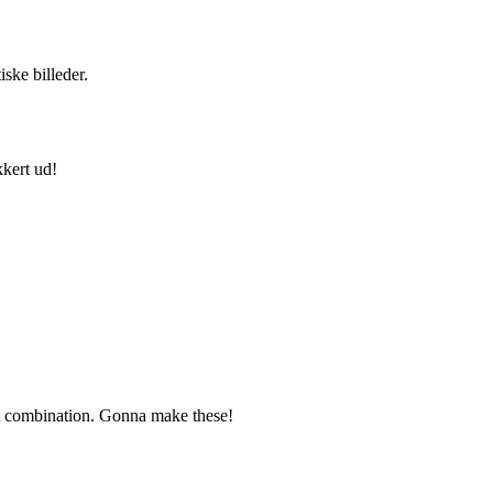
ske billeder.
kkert ud!
ct combination. Gonna make these!