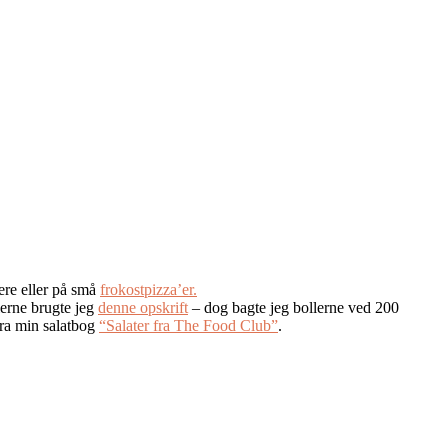
rgere eller på små
frokostpizza’er.
lerne brugte jeg
denne opskrift
– dog bagte jeg bollerne ved 200
fra min salatbog
“Salater fra The Food Club”
.