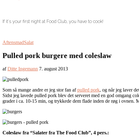
If it's your first night at Food Club, you have to cook!
Aftensmad
Salat
Pulled pork burgere med coleslaw
af
Ditte Ingemann
7. august 2013
Som så mange andre er jeg stor fan af
pulled pork
, og når jeg laver de
Sidst jeg lavede pulled pork blev det serveret med en god omgang coles
grader i ca. 10-15 min, og trykkede dem flade inden de røg i ovnen. M
Coleslaw fra “Salater fra The Food Club”, 4 pers.: