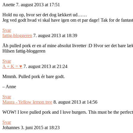
Anette
7. august 2013 at 17:51
Hold nu op, hvor ser det dog lækkert ud……
Jeg ved godt hvad vi skal have igen om et par dage! Tak for de fantasti
Svar
fattig-bloggeren
7. august 2013 at 18:39
Åh pulled pork er en af mine absolut livretter :D Hvor ser det bare læ
Hilsen fattig-bloggeren
Svar
A + K = ♥
7. august 2013 at 21:24
Mmmh. Pulled pork ér bare godt.
– Anne
Svar
Maura - Yellow lemon tree
8. august 2013 at 14:56
WOW! I love pulled pork and I love burgers. This must be the perfe
Svar
Johannes
3. juni 2015 at 18:23