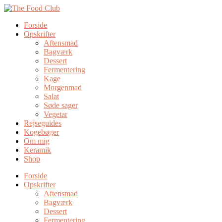
Forside
Opskrifter
Aftensmad
Bagværk
Dessert
Fermentering
Kage
Morgenmad
Salat
Søde sager
Vegetar
Rejseguides
Kogebøger
Om mig
Keramik
Shop
Forside
Opskrifter
Aftensmad
Bagværk
Dessert
Fermentering