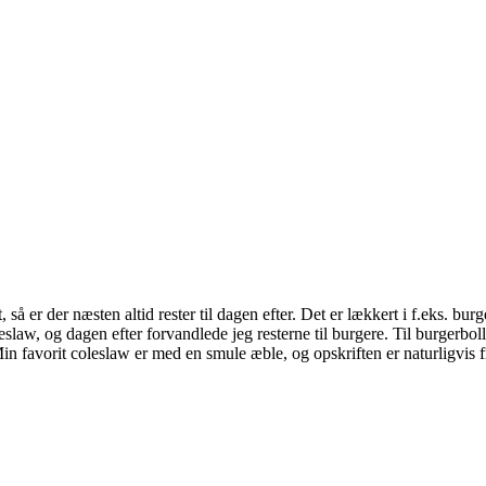
t, så er der næsten altid rester til dagen efter. Det er lækkert i f.eks. bu
law, og dagen efter forvandlede jeg resterne til burgere. Til burgerbol
in favorit coleslaw er med en smule æble, og opskriften er naturligvis 