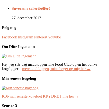
Suveræne selleribøffer!
27. december 2012
Følg mig
Facebook
Instagram
Pinterest
Youtube
Om Ditte Ingemann
Hej, jeg står bag madbloggen The Food Club og en hel bunke
kogebøger –
mere om bloggen, mine bøger og mig her →
.
Min seneste kogebog
Køb min seneste kogebog KRYDRET lige her →
Seneste 3