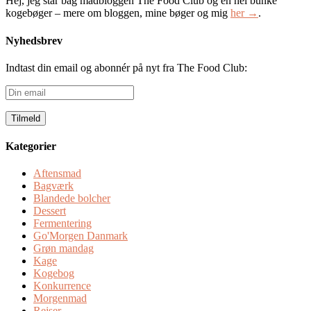
Hej, jeg står bag madbloggen The Food Club og en hel bunke
kogebøger – mere om bloggen, mine bøger og mig
her →
.
Nyhedsbrev
Indtast din email og abonnér på nyt fra The Food Club:
Din
email
Kategorier
Aftensmad
Bagværk
Blandede bolcher
Dessert
Fermentering
Go'Morgen Danmark
Grøn mandag
Kage
Kogebog
Konkurrence
Morgenmad
Rejser