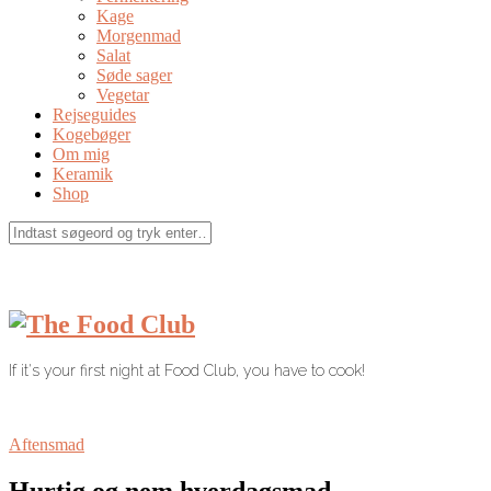
Kage
Morgenmad
Salat
Søde sager
Vegetar
Rejseguides
Kogebøger
Om mig
Keramik
Shop
If it's your first night at Food Club, you have to cook!
Aftensmad