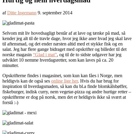
Hurtig og nem hverdagsmad
af
Ditte Ingemann
9. september 2014
Selvom mit liv hovedsagligt består af at lave og tænke på mad, så
kender jeg alt til de travle dage, hvor jeg ikke aner hvad jeg skal lave
til aftensmad, og det ender næsten altid med et stykke fisk og en
salat. Jeg har flere gange bidraget med opskrifter og billeder til det
norske magasin
“Glad i mat”
, og til de to sidste udgaver har jeg
udviklet 10 nemme hverdagsretter, som kan laves på ca. 20
minutter.
Opskrifterne findes i magasinet, som kun kan fåes i Norge, men
heldigvis kan de også ses
online lige her
. Hvis du har brug for
inspiration til hverdagsmaden, så kan du bl.a finde blomkålsbøffer,
fiskeburger, indisk curry, nem vegetar-pizza og andre hurtige retter –
opskrifterne er dog på norsk, men det er heldigvis ikke så svært at
forstå :-)