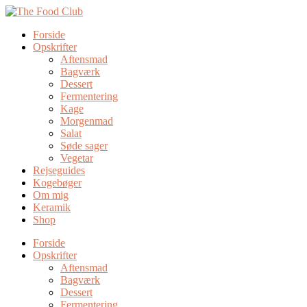
Forside
Opskrifter
Aftensmad
Bagværk
Dessert
Fermentering
Kage
Morgenmad
Salat
Søde sager
Vegetar
Rejseguides
Kogebøger
Om mig
Keramik
Shop
Forside
Opskrifter
Aftensmad
Bagværk
Dessert
Fermentering