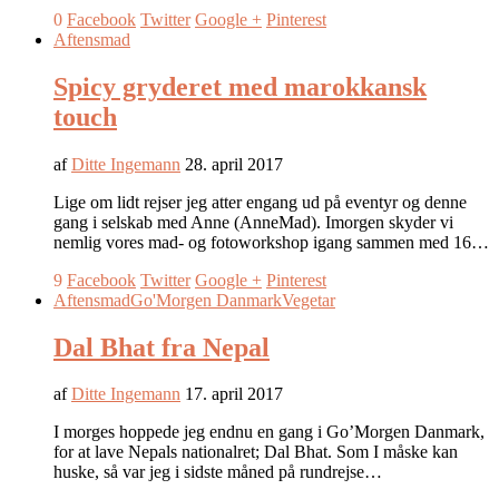
0
Facebook
Twitter
Google +
Pinterest
Aftensmad
Spicy gryderet med marokkansk
touch
af
Ditte Ingemann
28. april 2017
Lige om lidt rejser jeg atter engang ud på eventyr og denne
gang i selskab med Anne (AnneMad). Imorgen skyder vi
nemlig vores mad- og fotoworkshop igang sammen med 16…
9
Facebook
Twitter
Google +
Pinterest
Aftensmad
Go'Morgen Danmark
Vegetar
Dal Bhat fra Nepal
af
Ditte Ingemann
17. april 2017
I morges hoppede jeg endnu en gang i Go’Morgen Danmark,
for at lave Nepals nationalret; Dal Bhat. Som I måske kan
huske, så var jeg i sidste måned på rundrejse…