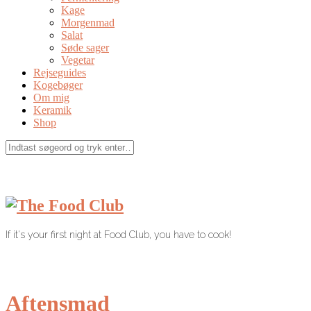
Kage
Morgenmad
Salat
Søde sager
Vegetar
Rejseguides
Kogebøger
Om mig
Keramik
Shop
If it's your first night at Food Club, you have to cook!
Aftensmad