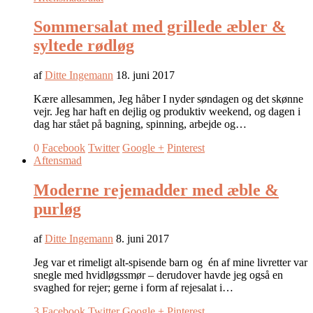
Sommersalat med grillede æbler &
syltede rødløg
af
Ditte Ingemann
18. juni 2017
Kære allesammen, Jeg håber I nyder søndagen og det skønne
vejr. Jeg har haft en dejlig og produktiv weekend, og dagen i
dag har stået på bagning, spinning, arbejde og…
0
Facebook
Twitter
Google +
Pinterest
Aftensmad
Moderne rejemadder med æble &
purløg
af
Ditte Ingemann
8. juni 2017
Jeg var et rimeligt alt-spisende barn og én af mine livretter var
snegle med hvidløgssmør – derudover havde jeg også en
svaghed for rejer; gerne i form af rejesalat i…
3
Facebook
Twitter
Google +
Pinterest