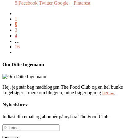
5
Facebook
Twitter
Google +
Pinterest
1
2
3
4
…
16
Om Ditte Ingemann
Hej, jeg står bag madbloggen The Food Club og en hel bunke
kogebøger – mere om bloggen, mine bøger og mig
her →
.
Nyhedsbrev
Indtast din email og abonnér på nyt fra The Food Club:
Din
email