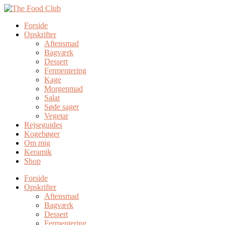
Forside
Opskrifter
Aftensmad
Bagværk
Dessert
Fermentering
Kage
Morgenmad
Salat
Søde sager
Vegetar
Rejseguides
Kogebøger
Om mig
Keramik
Shop
Forside
Opskrifter
Aftensmad
Bagværk
Dessert
Fermentering