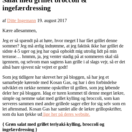
Salat med grillet broccoli &
ingefærdressing
af
Ditte Ingemann
19. august 2017
Kære allesammen,
Jeg er så spændt på at høre, hvor meget I har fået grillet denne
sommer? Jeg må ærlig indrømme, at jeg faktisk ikke har grillet de
sidste 4-5 uger og jeg har også opholdt mig utrolig lidt på min
terrasse… hmmm, ja, jeg venter stadig på at sommeren skal slå
igennem, og selvom man sagtens kan grille i al slags vejr, så er det
altså bare sjovest når vejret er godt!
Som jeg tidligere har skrevet her på bloggen, så har jeg et
samarbejde kørende med Kosan Gas, og har i den forbindelse
udviklet en række nemme opskrifter til grillen, som jeg løbende
deler her på bloggen. Idag er turen kommet til denne meget lækre,
simple og nemme salat med grillet kylling og broccoli, som kan
serveres sammen med andre grillede sager eller for sig selv som en
let aftensmad. Kosan Gas har samlet alle de lækre grillopskrifter,
som du kan tjekke ud
lige her på deres website.
{ Grøn salat med grillet teriyaki-kylling, broccoli og
ingefærdressing }