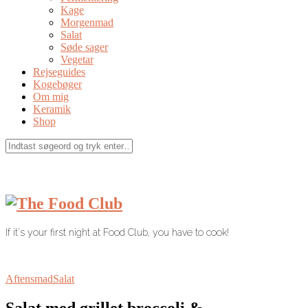
Kage
Morgenmad
Salat
Søde sager
Vegetar
Rejseguides
Kogebøger
Om mig
Keramik
Shop
If it's your first night at Food Club, you have to cook!
Aftensmad
Salat