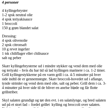
4 personer
4 kyllingebryster
1-2 spsk neutral olie
4 spsk teriyakisauce
1 broccoli
150 g grøn blandet salat
Dressing:
4 spsk olivenolie
2 spsk citronsaft
10 g revet ingefær
1 tsk chiliflager eller chilisauce
salt og peber
Skær kyllingebrysterne ud i mindre stykker og vend dem med olie
og teriyaki – hvis du har tid så lad kyllingen marinere i ca. 1-2 timer.
Grill kyllingestykkerne på en varm grill i ca. 4-5 minutter på hver
side indtil de er gennemstegte. Skær broccoli-hovedet ud i aflange,
tynde strimler og vend dem med olie, salt og peber. Grill dem i ca. 3-
4 minutter på hver side til de bliver en anelse bløde og får flotte
grillstriber.
Skyl salaten grundigt og tør den evt. i en salatslynge, og bred salaten
ud på et stort fad – fordel grillet kylling og broccoli over salaten.