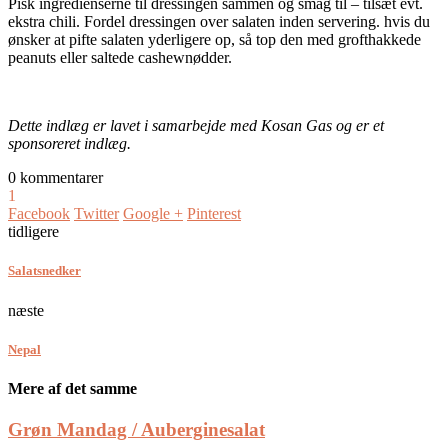
Pisk ingredienserne til dressingen sammen og smag til – tilsæt evt.
ekstra chili. Fordel dressingen over salaten inden servering. hvis du
ønsker at pifte salaten yderligere op, så top den med grofthakkede
peanuts eller saltede cashewnødder.
Dette indlæg er lavet i samarbejde med Kosan Gas og er et
sponsoreret indlæg.
0 kommentarer
1
Facebook
Twitter
Google +
Pinterest
tidligere
Salatsnedker
næste
Nepal
Mere af det samme
Grøn Mandag / Auberginesalat