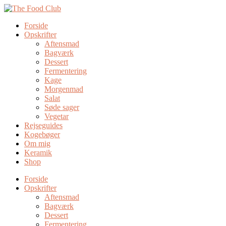
Forside
Opskrifter
Aftensmad
Bagværk
Dessert
Fermentering
Kage
Morgenmad
Salat
Søde sager
Vegetar
Rejseguides
Kogebøger
Om mig
Keramik
Shop
Forside
Opskrifter
Aftensmad
Bagværk
Dessert
Fermentering