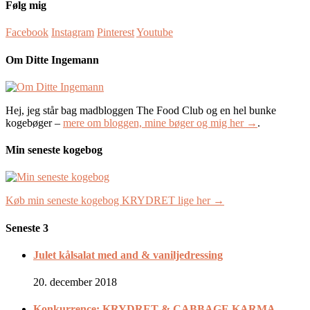
Følg mig
Facebook
Instagram
Pinterest
Youtube
Om Ditte Ingemann
Hej, jeg står bag madbloggen The Food Club og en hel bunke
kogebøger –
mere om bloggen, mine bøger og mig her →
.
Min seneste kogebog
Køb min seneste kogebog KRYDRET lige her →
Seneste 3
Julet kålsalat med and & vaniljedressing
20. december 2018
Konkurrence: KRYDRET & CABBAGE KARMA