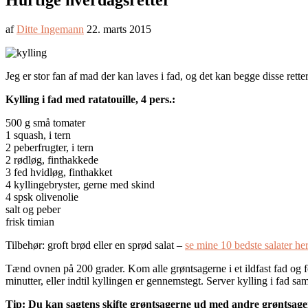
Hurtige hverdagsretter
af
Ditte Ingemann
22. marts 2015
Jeg er stor fan af mad der kan laves i fad, og det kan begge disse ret
Kylling i fad med ratatouille, 4 pers.:
500 g små tomater
1 squash, i tern
2 peberfrugter, i tern
2 rødløg, finthakkede
3 fed hvidløg, finthakket
4 kyllingebryster, gerne med skind
4 spsk olivenolie
salt og peber
frisk timian
Tilbehør: groft brød eller en sprød salat –
se mine 10 bedste salater her
Tænd ovnen på 200 grader. Kom alle grøntsagerne i et ildfast fad og fo
minutter, eller indtil kyllingen er gennemstegt. Server kylling i fad s
Tip: Du kan sagtens skifte grøntsagerne ud med andre grøntsager, 