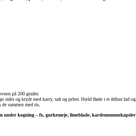
ovnen på 200 grader.
ge sider og krydr med karry, salt og peber. Hæld fløde i et ildfast fad 
es de sammen med ris.
en under kogning – fx. gurkemeje, limeblade, kardemommekapsler e