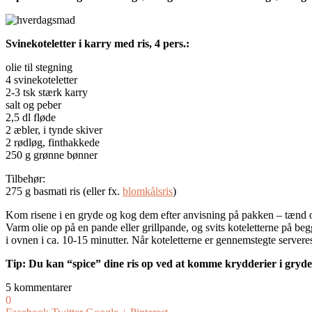
Svinekoteletter i karry med ris, 4 pers.:
olie til stegning
4 svinekoteletter
2-3 tsk stærk karry
salt og peber
2,5 dl fløde
2 æbler, i tynde skiver
2 rødløg, finthakkede
250 g grønne bønner
Tilbehør:
275 g basmati ris (eller fx.
blomkålsris
)
Kom risene i en gryde og kog dem efter anvisning på pakken – tænd 
Varm olie op på en pande eller grillpande, og svits koteletterne på beg
i ovnen i ca. 10-15 minutter. Når koteletterne er gennemstegte server
Tip: Du kan “spice” dine ris op ved at komme krydderier i gryd
5 kommentarer
0