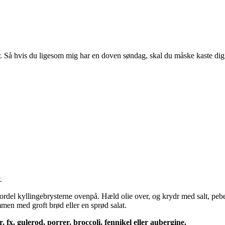
ter. Så hvis du ligesom mig har en doven søndag, skal du måske kaste dig
.
rdel kyllingebrysterne ovenpå. Hæld olie over, og krydr med salt, peber
ammen med groft brød eller en sprød salat.
fx. gulerod, porrer, broccoli, fennikel eller aubergine.