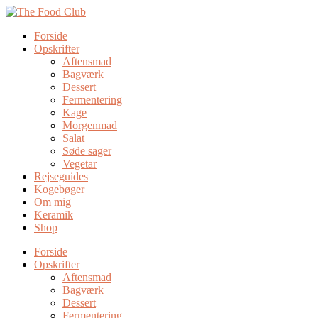
Forside
Opskrifter
Aftensmad
Bagværk
Dessert
Fermentering
Kage
Morgenmad
Salat
Søde sager
Vegetar
Rejseguides
Kogebøger
Om mig
Keramik
Shop
Forside
Opskrifter
Aftensmad
Bagværk
Dessert
Fermentering