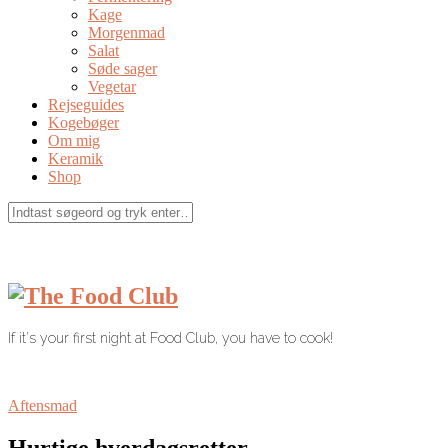
Kage
Morgenmad
Salat
Søde sager
Vegetar
Rejseguides
Kogebøger
Om mig
Keramik
Shop
If it's your first night at Food Club, you have to cook!
Aftensmad